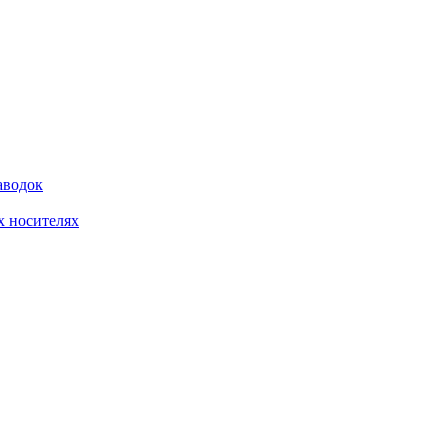
аводок
 носителях