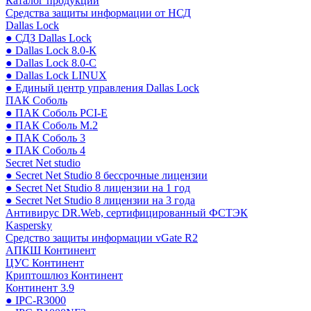
Каталог продукции
Средства защиты информации от НСД
Dallas Lock
● СДЗ Dallas Lock
● Dallas Lock 8.0-К
● Dallas Lock 8.0-С
● Dallas Lock LINUX
● Единый центр управления Dallas Lock
ПАК Соболь
● ПАК Соболь PCI-E
● ПАК Соболь М.2
● ПАК Соболь 3
● ПАК Соболь 4
Secret Net studio
● Secret Net Studio 8 бессрочные лицензии
● Secret Net Studio 8 лицензии на 1 год
● Secret Net Studio 8 лицензии на 3 года
Антивирус DR.Web, сертифицированный ФСТЭК
Kaspersky
Средство защиты информации vGate R2
АПКШ Континент
ЦУС Континент
Криптошлюз Континент
Континент 3.9
● IPC-R3000