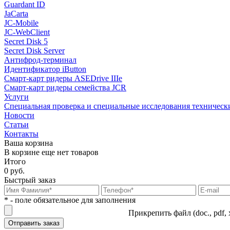
Guardant ID
JaCarta
JC-Mobile
JC-WebClient
Secret Disk 5
Secret Disk Server
Антифрод-терминал
Идентификатор iButton
Смарт-карт ридеры ASEDrive IIIe
Смарт-карт ридеры семейства JCR
Услуги
Специальная проверка и специальные исследования техническ
Новости
Статьи
Контакты
Ваша корзина
В корзине еще нет товаров
Итого
0 руб.
Быстрый заказ
* - поле обязательное для заполнения
Прикрепить файл (doc., pdf, 