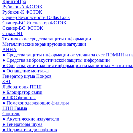
КриптоПро
Рубикон-А ФСТЭК
Рубикон-К ФСТЭК
Сервер Безопасности Dallas Lock
Сканер-ВС Инспектор ФСТЭК
Сканер-ВС ФСТЭК
Страж NT
Технические средства защиты информации
Металлические экранирующие заглушки
АННА
● Средства защиты информации от утечки за счет ПЭМИН и н
● Средства виброакустической защиты информации
● Средства уничтожения информации на машинных магнитных
● Оснащение монтажа
Генератор шума Покров
ЗЭТ
Лаборатория ППШ
● Блокиратор связи
● ЛФС фильтры
● Помехоподавляющие фильтры
НПП Гамма
Сюртель
● Акустические излучатели
● Генераторы шума
● Подавители диктофонов