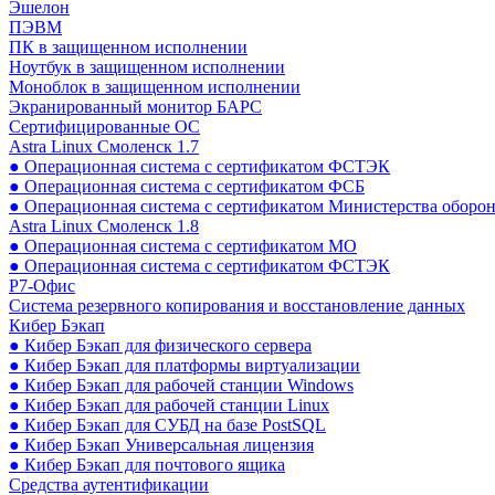
Эшелон
ПЭВМ
ПК в защищенном исполнении
Ноутбук в защищенном исполнении
Моноблок в защищенном исполнении
Экранированный монитор БАРС
Сертифицированные ОС
Astra Linux Смоленск 1.7
● Операционная система с сертификатом ФСТЭК
● Операционная система с сертификатом ФСБ
● Операционная система с сертификатом Министерства оборо
Astra Linux Смоленск 1.8
● Операционная система с сертификатом МО
● Операционная система с сертификатом ФСТЭК
Р7-Офис
Система резервного копирования и восстановление данных
Кибер Бэкап
● Кибер Бэкап для физического сервера
● Кибер Бэкап для платформы виртуализации
● Кибер Бэкап для рабочей станции Windows
● Кибер Бэкап для рабочей станции Linux
● Кибер Бэкап для СУБД на базе PostSQL
● Кибер Бэкап Универсальная лицензия
● Кибер Бэкап для почтового ящика
Средства аутентификации