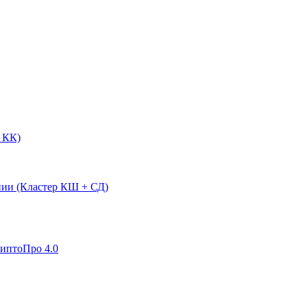
 КК)
нии (Кластер КШ + СД)
риптоПро 4.0