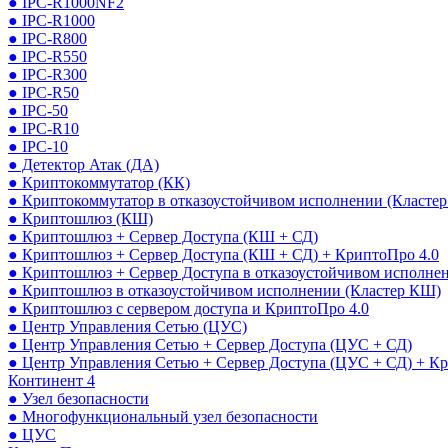
● IPC-R1000NF2
● IPC-R1000
● IPC-R800
● IPC-R550
● IPC-R300
● IPC-R50
● IPC-50
● IPC-R10
● IPC-10
● Детектор Атак (ДА)
● Криптокоммутатор (КК)
● Криптокоммутатор в отказоустойчивом исполнении (Кластер
● Криптошлюз (КШ)
● Криптошлюз + Сервер Доступа (КШ + СД)
● Криптошлюз + Сервер Доступа (КШ + СД) + КриптоПро 4.0
● Криптошлюз + Сервер Доступа в отказоустойчивом исполне
● Криптошлюз в отказоустойчивом исполнении (Кластер КШ)
● Криптошлюз с сервером доступа и КриптоПро 4.0
● Центр Управления Сетью (ЦУС)
● Центр Управления Сетью + Сервер Доступа (ЦУС + СД)
● Центр Управления Сетью + Сервер Доступа (ЦУС + СД) + К
Континент 4
● Узел безопасности
● Многофункциональный узел безопасности
● ЦУС