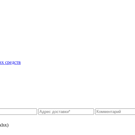
их средств
xlsx)