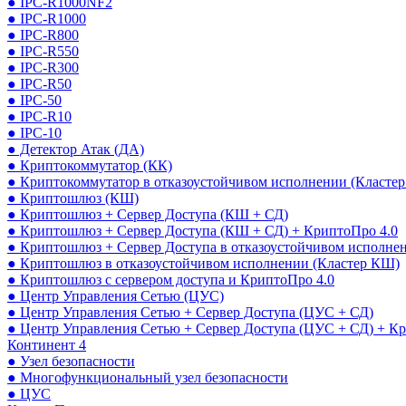
● IPC-R1000NF2
● IPC-R1000
● IPC-R800
● IPC-R550
● IPC-R300
● IPC-R50
● IPC-50
● IPC-R10
● IPC-10
● Детектор Атак (ДА)
● Криптокоммутатор (КК)
● Криптокоммутатор в отказоустойчивом исполнении (Кластер
● Криптошлюз (КШ)
● Криптошлюз + Сервер Доступа (КШ + СД)
● Криптошлюз + Сервер Доступа (КШ + СД) + КриптоПро 4.0
● Криптошлюз + Сервер Доступа в отказоустойчивом исполне
● Криптошлюз в отказоустойчивом исполнении (Кластер КШ)
● Криптошлюз с сервером доступа и КриптоПро 4.0
● Центр Управления Сетью (ЦУС)
● Центр Управления Сетью + Сервер Доступа (ЦУС + СД)
● Центр Управления Сетью + Сервер Доступа (ЦУС + СД) + К
Континент 4
● Узел безопасности
● Многофункциональный узел безопасности
● ЦУС