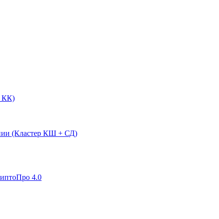
 КК)
нии (Кластер КШ + СД)
риптоПро 4.0