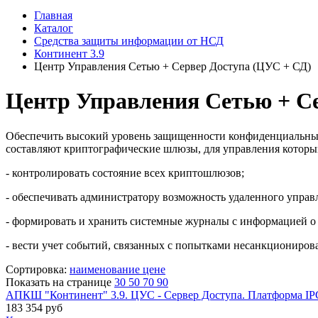
Главная
Каталог
Средства защиты информации от НСД
Континент 3.9
Центр Управления Сетью + Сервер Доступа (ЦУС + СД)
Центр Управления Сетью + С
Обеспечить высокий уровень защищенности конфиденциальных
составляют криптографические шлюзы, для управления которы
- контролировать состояние всех криптошлюзов;
- обеспечивать администратору возможность удаленного управ
- формировать и хранить системные журналы с информацией о
- вести учет событий, связанных с попытками несанкциониров
Сортировка:
наименование
цене
Показать на странице
30
50
70
90
АПКШ "Континент" 3.9. ЦУС - Сервер Доступа. Платформа IP
183 354
руб