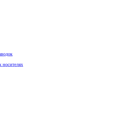
аводок
 носителях