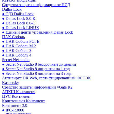
Каталог продукции
Средства защиты информации от НСД
Dallas Lock
● СДЗ Dallas Lock
● Dallas Lock 8.0-К
● Dallas Lock 8.0-С
● Dallas Lock LINUX
● Единый центр управления Dallas Lock
ПАК Соболь
● ПАК Соболь PCI-E
● ПАК Соболь М.2
● ПАК Соболь 3
● ПАК Соболь 4
Secret Net studio
● Secret Net Studio 8 бессрочные лицензии
● Secret Net Studio 8 лицензии на 1 год
● Secret Net Studio 8 лицензии на 3 года
Антивирус DR.Web, сертифицированный ФСТЭК
Kaspersky
Средство защиты информации vGate R2
АПКШ Континент
ЦУС Континент
Криптошлюз Континент
Континент 3.9
● IPC-R3000