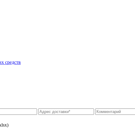
их средств
xlsx)