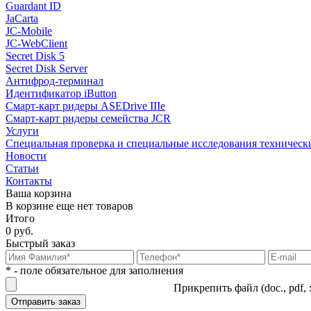
Guardant ID
JaCarta
JC-Mobile
JC-WebClient
Secret Disk 5
Secret Disk Server
Антифрод-терминал
Идентификатор iButton
Смарт-карт ридеры ASEDrive IIIe
Смарт-карт ридеры семейства JCR
Услуги
Специальная проверка и специальные исследования техническ
Новости
Статьи
Контакты
Ваша корзина
В корзине еще нет товаров
Итого
0 руб.
Быстрый заказ
* - поле обязательное для заполнения
Прикрепить файл (doc., pdf, 