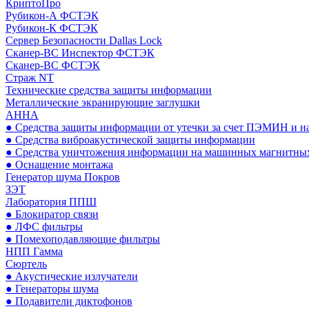
КриптоПро
Рубикон-А ФСТЭК
Рубикон-К ФСТЭК
Сервер Безопасности Dallas Lock
Сканер-ВС Инспектор ФСТЭК
Сканер-ВС ФСТЭК
Страж NT
Технические средства защиты информации
Металлические экранирующие заглушки
АННА
● Средства защиты информации от утечки за счет ПЭМИН и н
● Средства виброакустической защиты информации
● Средства уничтожения информации на машинных магнитных
● Оснащение монтажа
Генератор шума Покров
ЗЭТ
Лаборатория ППШ
● Блокиратор связи
● ЛФС фильтры
● Помехоподавляющие фильтры
НПП Гамма
Сюртель
● Акустические излучатели
● Генераторы шума
● Подавители диктофонов