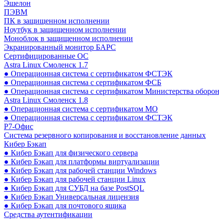
Эшелон
ПЭВМ
ПК в защищенном исполнении
Ноутбук в защищенном исполнении
Моноблок в защищенном исполнении
Экранированный монитор БАРС
Сертифицированные ОС
Astra Linux Смоленск 1.7
● Операционная система с сертификатом ФСТЭК
● Операционная система с сертификатом ФСБ
● Операционная система с сертификатом Министерства оборо
Astra Linux Смоленск 1.8
● Операционная система с сертификатом МО
● Операционная система с сертификатом ФСТЭК
Р7-Офис
Система резервного копирования и восстановление данных
Кибер Бэкап
● Кибер Бэкап для физического сервера
● Кибер Бэкап для платформы виртуализации
● Кибер Бэкап для рабочей станции Windows
● Кибер Бэкап для рабочей станции Linux
● Кибер Бэкап для СУБД на базе PostSQL
● Кибер Бэкап Универсальная лицензия
● Кибер Бэкап для почтового ящика
Средства аутентификации