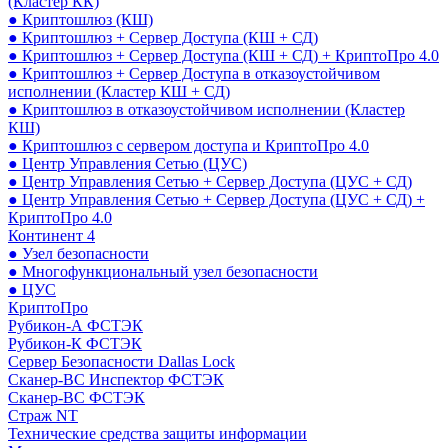
(Кластер КК)
● Криптошлюз (КШ)
● Криптошлюз + Сервер Доступа (КШ + СД)
● Криптошлюз + Сервер Доступа (КШ + СД) + КриптоПро 4.0
● Криптошлюз + Сервер Доступа в отказоустойчивом
исполнении (Кластер КШ + СД)
● Криптошлюз в отказоустойчивом исполнении (Кластер
КШ)
● Криптошлюз с сервером доступа и КриптоПро 4.0
● Центр Управления Сетью (ЦУС)
● Центр Управления Сетью + Сервер Доступа (ЦУС + СД)
● Центр Управления Сетью + Сервер Доступа (ЦУС + СД) +
КриптоПро 4.0
Континент 4
● Узел безопасности
● Многофункциональный узел безопасности
● ЦУС
КриптоПро
Рубикон-А ФСТЭК
Рубикон-К ФСТЭК
Сервер Безопасности Dallas Lock
Сканер-ВС Инспектор ФСТЭК
Сканер-ВС ФСТЭК
Страж NT
Технические средства защиты информации