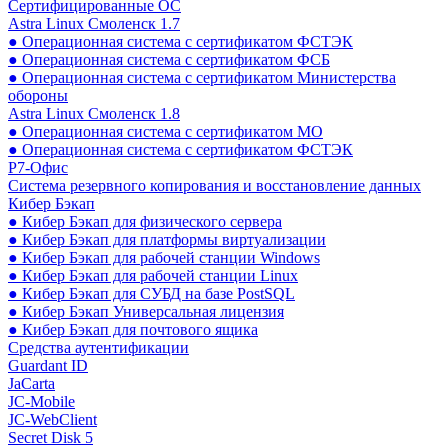
Сертифицированные ОС
Astra Linux Смоленск 1.7
● Операционная система с сертификатом ФСТЭК
● Операционная система с сертификатом ФСБ
● Операционная система с сертификатом Министерства
обороны
Astra Linux Смоленск 1.8
● Операционная система с сертификатом МО
● Операционная система с сертификатом ФСТЭК
Р7-Офис
Система резервного копирования и восстановление данных
Кибер Бэкап
● Кибер Бэкап для физического сервера
● Кибер Бэкап для платформы виртуализации
● Кибер Бэкап для рабочей станции Windows
● Кибер Бэкап для рабочей станции Linux
● Кибер Бэкап для СУБД на базе PostSQL
● Кибер Бэкап Универсальная лицензия
● Кибер Бэкап для почтового ящика
Средства аутентификации
Guardant ID
JaCarta
JC-Mobile
JC-WebClient
Secret Disk 5