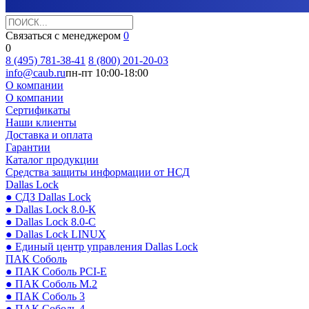
Связаться с менеджером
0
0
8 (495) 781-38-41
8 (800) 201-20-03
info@caub.ru
пн-пт 10:00-18:00
О компании
О компании
Сертификаты
Наши клиенты
Доставка и оплата
Гарантии
Каталог продукции
Средства защиты информации от НСД
Dallas Lock
● СДЗ Dallas Lock
● Dallas Lock 8.0-К
● Dallas Lock 8.0-С
● Dallas Lock LINUX
● Единый центр управления Dallas Lock
ПАК Соболь
● ПАК Соболь PCI-E
● ПАК Соболь М.2
● ПАК Соболь 3
● ПАК Соболь 4