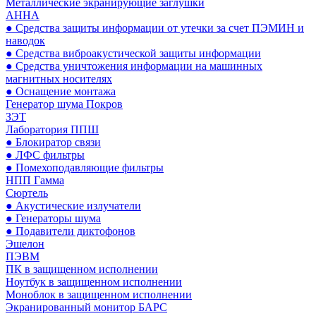
Металлические экранирующие заглушки
АННА
● Средства защиты информации от утечки за счет ПЭМИН и
наводок
● Средства виброакустической защиты информации
● Средства уничтожения информации на машинных
магнитных носителях
● Оснащение монтажа
Генератор шума Покров
ЗЭТ
Лаборатория ППШ
● Блокиратор связи
● ЛФС фильтры
● Помехоподавляющие фильтры
НПП Гамма
Сюртель
● Акустические излучатели
● Генераторы шума
● Подавители диктофонов
Эшелон
ПЭВМ
ПК в защищенном исполнении
Ноутбук в защищенном исполнении
Моноблок в защищенном исполнении
Экранированный монитор БАРС