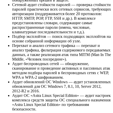
обнаруженных брешей в защите.
Сетевой аудит стойкости паролей — проверка стойкости
паролей практически всех сетевых сервисов, требующих
авторизации (поддерживается более 20 протоколов:
HTTP, SMTP, POP, FTP, SSH и др.). В комплексе
предустановлены словари, содержащие самые
распространенные пароли (имена, числовые,
клавиатурные последовательности и т.д.).
Подбор эксплойтов — поиск подходящих эксплойтов на
основе собранной информации об узле.
Перехват и анализ сетевого трафика — перехват и
анализ трафика, фильтрация содержимого передаваемых
данных, а также реализация атак типа MITM (Man In The
Middle, «Человек посередине»).
Аудит беспроводных сетей — обнаружение,
сканирование и проведение активных и пассивных атак
методом подбора паролей в беспроводных сетях с WEP,
WPA и WPA-2 шифрованием.
Аудит обновлений ОС Windows — аудит установленных
обновлений для ОС Windows 7, 8.1, 10, Server 2012,
2012-R2 и 2016.
Аудит ОС «Astra Linux Special Edition» — аудит настроек
комплекса средств защиты ОС специального назначения
«Astra Linux Special Edition» по требованиям
безопасности.