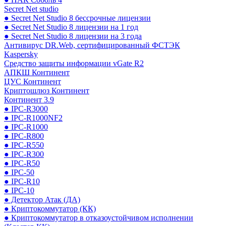
Secret Net studio
● Secret Net Studio 8 бессрочные лицензии
● Secret Net Studio 8 лицензии на 1 год
● Secret Net Studio 8 лицензии на 3 года
Антивирус DR.Web, сертифицированный ФСТЭК
Kaspersky
Средство защиты информации vGate R2
АПКШ Континент
ЦУС Континент
Криптошлюз Континент
Континент 3.9
● IPC-R3000
● IPC-R1000NF2
● IPC-R1000
● IPC-R800
● IPC-R550
● IPC-R300
● IPC-R50
● IPC-50
● IPC-R10
● IPC-10
● Детектор Атак (ДА)
● Криптокоммутатор (КК)
● Криптокоммутатор в отказоустойчивом исполнении