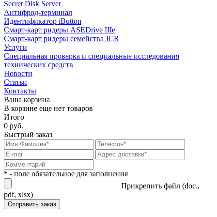
Secret Disk Server
Антифрод-терминал
Идентификатор iButton
Смарт-карт ридеры ASEDrive IIIe
Смарт-карт ридеры семейства JCR
Услуги
Специальная проверка и специальные исследования
технических средств
Новости
Статьи
Контакты
Ваша корзина
В корзине еще нет товаров
Итого
0 руб.
Быстрый заказ
* - поле обязательное для заполнения
Прикрепить файл (doc.,
pdf, xlsx)