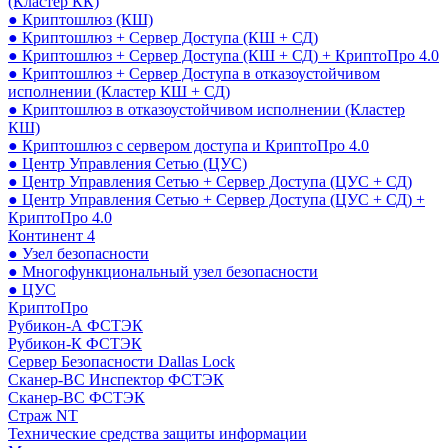
(Кластер КК)
● Криптошлюз (КШ)
● Криптошлюз + Сервер Доступа (КШ + СД)
● Криптошлюз + Сервер Доступа (КШ + СД) + КриптоПро 4.0
● Криптошлюз + Сервер Доступа в отказоустойчивом
исполнении (Кластер КШ + СД)
● Криптошлюз в отказоустойчивом исполнении (Кластер
КШ)
● Криптошлюз с сервером доступа и КриптоПро 4.0
● Центр Управления Сетью (ЦУС)
● Центр Управления Сетью + Сервер Доступа (ЦУС + СД)
● Центр Управления Сетью + Сервер Доступа (ЦУС + СД) +
КриптоПро 4.0
Континент 4
● Узел безопасности
● Многофункциональный узел безопасности
● ЦУС
КриптоПро
Рубикон-А ФСТЭК
Рубикон-К ФСТЭК
Сервер Безопасности Dallas Lock
Сканер-ВС Инспектор ФСТЭК
Сканер-ВС ФСТЭК
Страж NT
Технические средства защиты информации