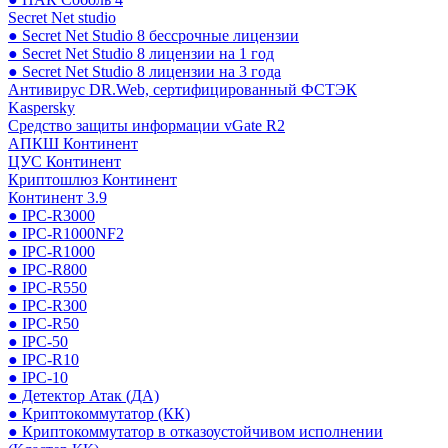
Secret Net studio
● Secret Net Studio 8 бессрочные лицензии
● Secret Net Studio 8 лицензии на 1 год
● Secret Net Studio 8 лицензии на 3 года
Антивирус DR.Web, сертифицированный ФСТЭК
Kaspersky
Средство защиты информации vGate R2
АПКШ Континент
ЦУС Континент
Криптошлюз Континент
Континент 3.9
● IPC-R3000
● IPC-R1000NF2
● IPC-R1000
● IPC-R800
● IPC-R550
● IPC-R300
● IPC-R50
● IPC-50
● IPC-R10
● IPC-10
● Детектор Атак (ДА)
● Криптокоммутатор (КК)
● Криптокоммутатор в отказоустойчивом исполнении