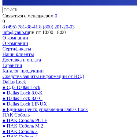
Связаться с менеджером
0
0
8 (495) 781-38-41
8 (800) 201-20-03
info@caub.ru
пн-пт 10:00-18:00
О компании
О компании
Сертификаты
Наши клиенты
Доставка и оплата
Гарантии
Каталог продукции
Средства защиты информации от НСД
Dallas Lock
● СДЗ Dallas Lock
● Dallas Lock 8.0-К
● Dallas Lock 8.0-С
● Dallas Lock LINUX
● Единый центр управления Dallas Lock
ПАК Соболь
● ПАК Соболь PCI-E
● ПАК Соболь М.2
● ПАК Соболь 3
● ПАК Соболь 4