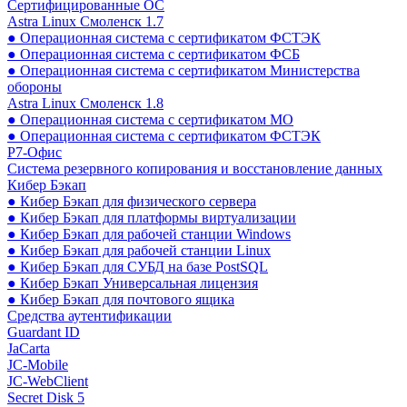
Сертифицированные ОС
Astra Linux Смоленск 1.7
● Операционная система с сертификатом ФСТЭК
● Операционная система с сертификатом ФСБ
● Операционная система с сертификатом Министерства
обороны
Astra Linux Смоленск 1.8
● Операционная система с сертификатом МО
● Операционная система с сертификатом ФСТЭК
Р7-Офис
Система резервного копирования и восстановление данных
Кибер Бэкап
● Кибер Бэкап для физического сервера
● Кибер Бэкап для платформы виртуализации
● Кибер Бэкап для рабочей станции Windows
● Кибер Бэкап для рабочей станции Linux
● Кибер Бэкап для СУБД на базе PostSQL
● Кибер Бэкап Универсальная лицензия
● Кибер Бэкап для почтового ящика
Средства аутентификации
Guardant ID
JaCarta
JC-Mobile
JC-WebClient
Secret Disk 5