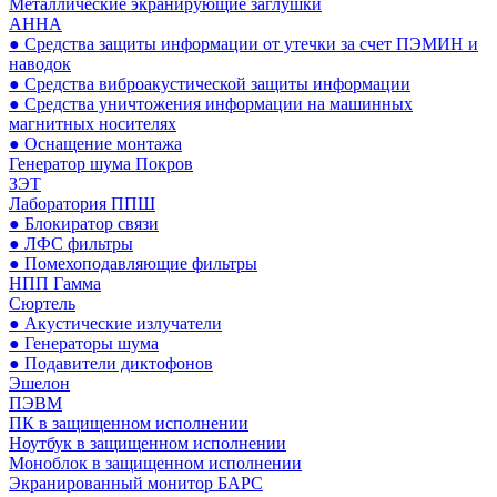
Металлические экранирующие заглушки
АННА
● Средства защиты информации от утечки за счет ПЭМИН и
наводок
● Средства виброакустической защиты информации
● Средства уничтожения информации на машинных
магнитных носителях
● Оснащение монтажа
Генератор шума Покров
ЗЭТ
Лаборатория ППШ
● Блокиратор связи
● ЛФС фильтры
● Помехоподавляющие фильтры
НПП Гамма
Сюртель
● Акустические излучатели
● Генераторы шума
● Подавители диктофонов
Эшелон
ПЭВМ
ПК в защищенном исполнении
Ноутбук в защищенном исполнении
Моноблок в защищенном исполнении
Экранированный монитор БАРС