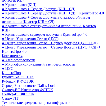
(Кластер КК)
● Криптошлюз (КШ)
● Криптошлюз + Сервер Доступа (КШ + СД)
● Криптошлюз + Сервер Доступа (КШ + СД) + КриптоПро 4.0
● Криптошлюз + Сервер Доступа в отказоустойчивом
исполнении (Кластер КШ + СД)
● Криптошлюз в отказоустойчивом исполнении (Кластер
КШ)
● Криптошлюз с сервером доступа и КриптоПро 4.0
● Центр Управления Сетью (ЦУС)
● Центр Управления Сетью + Сервер Доступа (ЦУС + СД)
● Центр Управления Сетью + Сервер Доступа (ЦУС + СД) +
КриптоПро 4.0
Континент 4
● Узел безопасности
● Многофункциональный узел безопасности
● ЦУС
КриптоПро
Рубикон-А ФСТЭК
Рубикон-К ФСТЭК
Сервер Безопасности Dallas Lock
Сканер-ВС Инспектор ФСТЭК
Сканер-ВС ФСТЭК
Страж NT
Технические средства защиты информации