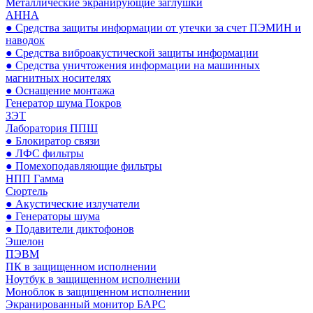
Металлические экранирующие заглушки
АННА
● Средства защиты информации от утечки за счет ПЭМИН и
наводок
● Средства виброакустической защиты информации
● Средства уничтожения информации на машинных
магнитных носителях
● Оснащение монтажа
Генератор шума Покров
ЗЭТ
Лаборатория ППШ
● Блокиратор связи
● ЛФС фильтры
● Помехоподавляющие фильтры
НПП Гамма
Сюртель
● Акустические излучатели
● Генераторы шума
● Подавители диктофонов
Эшелон
ПЭВМ
ПК в защищенном исполнении
Ноутбук в защищенном исполнении
Моноблок в защищенном исполнении
Экранированный монитор БАРС