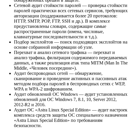
обнаруженных брешей в защите.
Сетевой аудит стойкости паролей — проверка стойкости
паролей практически всех сетевых сервисов, требующих
авторизации (поддерживается более 20 протоколов:
HTTP, SMTP, POP, FTP, SSH и др.). В комплексе
предустановлены словари, содержащие самые
распространенные пароли (имена, числовые,
клавиатурные последовательности и т.д.).
Подбор эксплойтов — поиск подходящих эксплойтов на
основе собранной информации об узле.
Перехват и анализ сетевого трафика — перехват и
анализ трафика, фильтрация содержимого передаваемых
данных, а также реализация атак типа MITM (Man In The
Middle, «Человек посередине»).
Аудит беспроводных сетей — обнаружение,
сканирование и проведение активных и пассивных атак
методом подбора паролей в беспроводных сетях с WEP,
WPA и WPA-2 шифрованием.
Аудит обновлений ОС Windows — аудит установленных
обновлений для ОС Windows 7, 8.1, 10, Server 2012,
2012-R2 и 2016.
Аудит ОС «Astra Linux Special Edition» — аудит настроек
комплекса средств защиты ОС специального назначения
«Astra Linux Special Edition» по требованиям
безопасности.