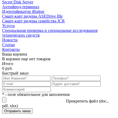
Secret Disk Server
Антифрод-терминал
Идентификатор iButton
Смарт-карт ридеры ASEDrive IIIe
Смарт-карт ридеры семейства JCR
Услуги
Специальная проверка и специальные исследования
технических средств
Новости
Статьи
Контакты
Ваша корзина
В корзине еще нет товаров
Итого
0 руб.
Быстрый заказ
* - поле обязательное для заполнения
Прикрепить файл (doc.,
pdf, xlsx)