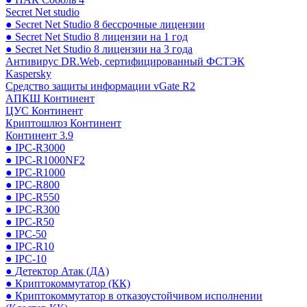
Secret Net studio
● Secret Net Studio 8 бессрочные лицензии
● Secret Net Studio 8 лицензии на 1 год
● Secret Net Studio 8 лицензии на 3 года
Антивирус DR.Web, сертифицированный ФСТЭК
Kaspersky
Средство защиты информации vGate R2
АПКШ Континент
ЦУС Континент
Криптошлюз Континент
Континент 3.9
● IPC-R3000
● IPC-R1000NF2
● IPC-R1000
● IPC-R800
● IPC-R550
● IPC-R300
● IPC-R50
● IPC-50
● IPC-R10
● IPC-10
● Детектор Атак (ДА)
● Криптокоммутатор (КК)
● Криптокоммутатор в отказоустойчивом исполнении