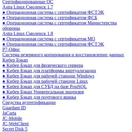
Сертифицированные ОС
Astra Linux Смоленск 1.7
● Операционная система с сертификатом ФСТЭК
● Операционная система с сертификатом ФСБ
● Операционная система с сертификатом Министерства
обороны
Astra Linux Смоленск 1.8
● Операционная система с сертификатом МО
● Операционная система с сертификатом ФСТЭК
Р7-Офис
Система резервного копирования и восстановление данных
Кибер Бэкап
● Кибер Бэкап для физического сервера
● Кибер Бэкап для платформы виртуализации
● Кибер Бэкап для рабочей станции Windows
● Кибер Бэкап для рабочей станции Linux
● Кибер Бэкап для СУБД на базе PostSQL
● Кибер Бэкап Универсальная лицензия
● Кибер Бэкап для почтового ящика
Средства аутентификации
Guardant ID
JaCarta
JC-Mobile
JC-WebClient
Secret Disk 5