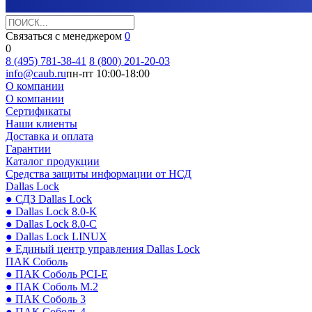
Связаться с менеджером
0
0
8 (495) 781-38-41
8 (800) 201-20-03
info@caub.ru
пн-пт 10:00-18:00
О компании
О компании
Сертификаты
Наши клиенты
Доставка и оплата
Гарантии
Каталог продукции
Средства защиты информации от НСД
Dallas Lock
● СДЗ Dallas Lock
● Dallas Lock 8.0-К
● Dallas Lock 8.0-С
● Dallas Lock LINUX
● Единый центр управления Dallas Lock
ПАК Соболь
● ПАК Соболь PCI-E
● ПАК Соболь М.2
● ПАК Соболь 3
● ПАК Соболь 4