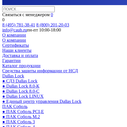
Связаться с менеджером
0
0
8 (495) 781-38-41
8 (800) 201-20-03
info@caub.ru
пн-пт 10:00-18:00
О компании
О компании
Сертификаты
Наши клиенты
Доставка и оплата
Гарантии
Каталог продукции
Средства защиты информации от НСД
Dallas Lock
● СДЗ Dallas Lock
● Dallas Lock 8.0-К
● Dallas Lock 8.0-С
● Dallas Lock LINUX
● Единый центр управления Dallas Lock
ПАК Соболь
● ПАК Соболь PCI-E
● ПАК Соболь М.2
● ПАК Соболь 3
● ПАК Соболь 4