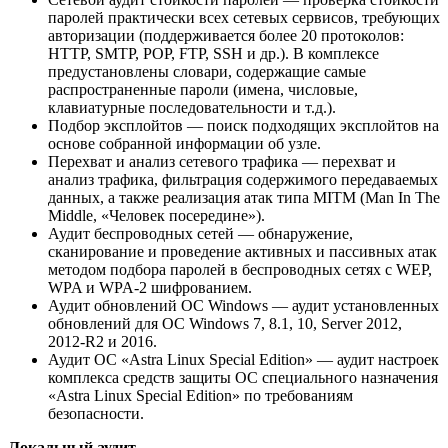
паролей практически всех сетевых сервисов, требующих
авторизации (поддерживается более 20 протоколов:
HTTP, SMTP, POP, FTP, SSH и др.). В комплексе
предустановлены словари, содержащие самые
распространенные пароли (имена, числовые,
клавиатурные последовательности и т.д.).
Подбор эксплойтов — поиск подходящих эксплойтов на
основе собранной информации об узле.
Перехват и анализ сетевого трафика — перехват и
анализ трафика, фильтрация содержимого передаваемых
данных, а также реализация атак типа MITM (Man In The
Middle, «Человек посередине»).
Аудит беспроводных сетей — обнаружение,
сканирование и проведение активных и пассивных атак
методом подбора паролей в беспроводных сетях с WEP,
WPA и WPA-2 шифрованием.
Аудит обновлений ОС Windows — аудит установленных
обновлений для ОС Windows 7, 8.1, 10, Server 2012,
2012-R2 и 2016.
Аудит ОС «Astra Linux Special Edition» — аудит настроек
комплекса средств защиты ОС специального назначения
«Astra Linux Special Edition» по требованиям
безопасности.
Локальный аудит