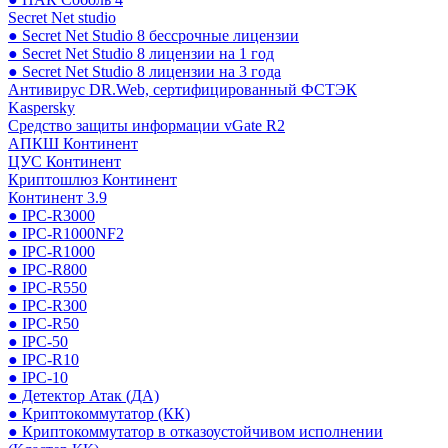
Secret Net studio
● Secret Net Studio 8 бессрочные лицензии
● Secret Net Studio 8 лицензии на 1 год
● Secret Net Studio 8 лицензии на 3 года
Антивирус DR.Web, сертифицированный ФСТЭК
Kaspersky
Средство защиты информации vGate R2
АПКШ Континент
ЦУС Континент
Криптошлюз Континент
Континент 3.9
● IPC-R3000
● IPC-R1000NF2
● IPC-R1000
● IPC-R800
● IPC-R550
● IPC-R300
● IPC-R50
● IPC-50
● IPC-R10
● IPC-10
● Детектор Атак (ДА)
● Криптокоммутатор (КК)
● Криптокоммутатор в отказоустойчивом исполнении