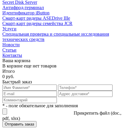
Secret Disk Server
Антифрод-терминал
Идентификатор iButton
Смарт-карт ридеры ASEDrive IIIe
Смарт-карт ридеры семейства JCR
Услуги
Специальная проверка и специальные исследования
технических средств
Новости
Статьи
Контакты
Ваша корзина
В корзине еще нет товаров
Итого
0 руб.
Быстрый заказ
* - поле обязательное для заполнения
Прикрепить файл (doc.,
pdf, xlsx)