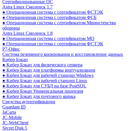
Сертифицированные ОС
Astra Linux Смоленск 1.7
● Операционная система с сертификатом ФСТЭК
● Операционная система с сертификатом ФСБ
● Операционная система с сертификатом Министерства
обороны
Astra Linux Смоленск 1.8
● Операционная система с сертификатом МО
● Операционная система с сертификатом ФСТЭК
Р7-Офис
Система резервного копирования и восстановление данных
Кибер Бэкап
● Кибер Бэкап для физического сервера
● Кибер Бэкап для платформы виртуализации
● Кибер Бэкап для рабочей станции Windows
● Кибер Бэкап для рабочей станции Linux
● Кибер Бэкап для СУБД на базе PostSQL
● Кибер Бэкап Универсальная лицензия
● Кибер Бэкап для почтового ящика
Средства аутентификации
Guardant ID
JaCarta
JC-Mobile
JC-WebClient
Secret Disk 5