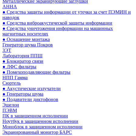
Металлические экранирующие заглушки
АННА
● Средства защиты информации от утечки за счет ПЭМИН и
наводок
● Средства виброакустической защиты информации
● Средства уничтожения информации на машинных
магнитных носителях
● Оснащение монтажа
Генератор шума Покров
ЗЭТ
Лаборатория ППШ
● Блокиратор связи
● ЛФС фильтры
● Помехоподавляющие фильтры
НПП Гамма
Сюртель
● Акустические излучатели
● Генераторы шума
● Подавители диктофонов
Эшелон
ПЭВМ
ПК в защищенном исполнении
Ноутбук в защищенном исполнении
Моноблок в защищенном исполнении
Экранированный монитор БАРС