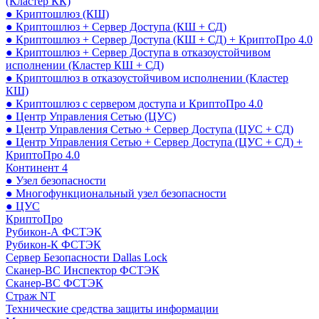
(Кластер КК)
● Криптошлюз (КШ)
● Криптошлюз + Сервер Доступа (КШ + СД)
● Криптошлюз + Сервер Доступа (КШ + СД) + КриптоПро 4.0
● Криптошлюз + Сервер Доступа в отказоустойчивом
исполнении (Кластер КШ + СД)
● Криптошлюз в отказоустойчивом исполнении (Кластер
КШ)
● Криптошлюз с сервером доступа и КриптоПро 4.0
● Центр Управления Сетью (ЦУС)
● Центр Управления Сетью + Сервер Доступа (ЦУС + СД)
● Центр Управления Сетью + Сервер Доступа (ЦУС + СД) +
КриптоПро 4.0
Континент 4
● Узел безопасности
● Многофункциональный узел безопасности
● ЦУС
КриптоПро
Рубикон-А ФСТЭК
Рубикон-К ФСТЭК
Сервер Безопасности Dallas Lock
Сканер-ВС Инспектор ФСТЭК
Сканер-ВС ФСТЭК
Страж NT
Технические средства защиты информации