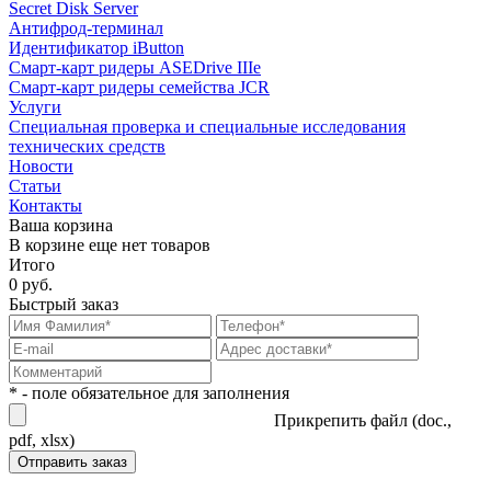
Secret Disk Server
Антифрод-терминал
Идентификатор iButton
Смарт-карт ридеры ASEDrive IIIe
Смарт-карт ридеры семейства JCR
Услуги
Специальная проверка и специальные исследования
технических средств
Новости
Статьи
Контакты
Ваша корзина
В корзине еще нет товаров
Итого
0 руб.
Быстрый заказ
* - поле обязательное для заполнения
Прикрепить файл (doc.,
pdf, xlsx)