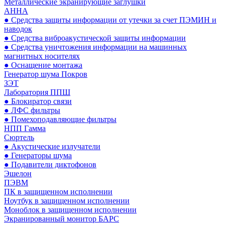
Металлические экранирующие заглушки
АННА
● Средства защиты информации от утечки за счет ПЭМИН и
наводок
● Средства виброакустической защиты информации
● Средства уничтожения информации на машинных
магнитных носителях
● Оснащение монтажа
Генератор шума Покров
ЗЭТ
Лаборатория ППШ
● Блокиратор связи
● ЛФС фильтры
● Помехоподавляющие фильтры
НПП Гамма
Сюртель
● Акустические излучатели
● Генераторы шума
● Подавители диктофонов
Эшелон
ПЭВМ
ПК в защищенном исполнении
Ноутбук в защищенном исполнении
Моноблок в защищенном исполнении
Экранированный монитор БАРС