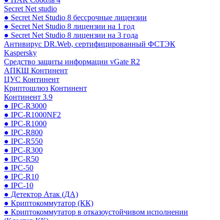
Secret Net studio
● Secret Net Studio 8 бессрочные лицензии
● Secret Net Studio 8 лицензии на 1 год
● Secret Net Studio 8 лицензии на 3 года
Антивирус DR.Web, сертифицированный ФСТЭК
Kaspersky
Средство защиты информации vGate R2
АПКШ Континент
ЦУС Континент
Криптошлюз Континент
Континент 3.9
● IPC-R3000
● IPC-R1000NF2
● IPC-R1000
● IPC-R800
● IPC-R550
● IPC-R300
● IPC-R50
● IPC-50
● IPC-R10
● IPC-10
● Детектор Атак (ДА)
● Криптокоммутатор (КК)
● Криптокоммутатор в отказоустойчивом исполнении