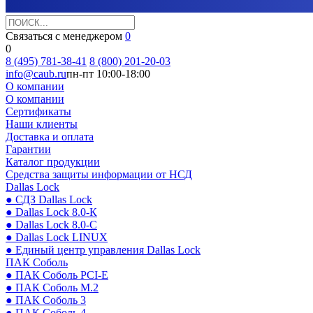
Связаться с менеджером
0
0
8 (495) 781-38-41
8 (800) 201-20-03
info@caub.ru
пн-пт 10:00-18:00
О компании
О компании
Сертификаты
Наши клиенты
Доставка и оплата
Гарантии
Каталог продукции
Средства защиты информации от НСД
Dallas Lock
● СДЗ Dallas Lock
● Dallas Lock 8.0-К
● Dallas Lock 8.0-С
● Dallas Lock LINUX
● Единый центр управления Dallas Lock
ПАК Соболь
● ПАК Соболь PCI-E
● ПАК Соболь М.2
● ПАК Соболь 3
● ПАК Соболь 4