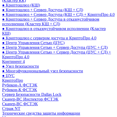
(Кластер КК)
● Криптошлюз (КШ)
● Криптошлюз + Сервер Доступа (КШ + СД)
● Криптошлюз + Сервер Доступа (КШ + СД) + КриптоПро 4.0
● Криптошлюз + Сервер Доступа в отказоустойчивом
исполнении (Кластер КШ + СД)
● Криптошлюз в отказоустойчивом исполнении (Кластер
КШ)
● Криптошлюз с сервером доступа и КриптоПро 4.0
● Центр Управления Сетью (ЦУС)
● Центр Управления Сетью + Сервер Доступа (ЦУС + СД)
● Центр Управления Сетью + Сервер Доступа (ЦУС + СД) +
КриптоПро 4.0
Континент 4
● Узел безопасности
● Многофункциональный узел безопасности
● ЦУС
КриптоПро
Рубикон-А ФСТЭК
Рубикон-К ФСТЭК
Сервер Безопасности Dallas Lock
Сканер-ВС Инспектор ФСТЭК
Сканер-ВС ФСТЭК
Страж NT
Технические средства защиты информации