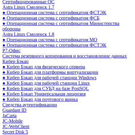
Сертифицированные ОС
Astra Linux Смоленск 1.7
● Операционная система с сертификатом ФСТЭК
● Операционная система с сертификатом ФСБ
● Операционная система с сертификатом Министерства
обороны
Astra Linux Смоленск 1.8
● Операционная система с сертификатом МО
● Операционная система с сертификатом ФСТЭК
Р7-Офис
Система резервного копирования и восстановление данных
Кибер Бэкап
● Кибер Бэкап для физического сервера
● Кибер Бэкап для платформы виртуализации
● Кибер Бэкап для рабочей станции Windows
● Кибер Бэкап для рабочей станции Linux
● Кибер Бэкап для СУБД на базе PostSQL
● Кибер Бэкап Универсальная лицензия
● Кибер Бэкап для почтового ящика
Средства аутентификации
Guardant ID
JaCarta
JC-Mobile
JC-WebClient
Secret Disk 5