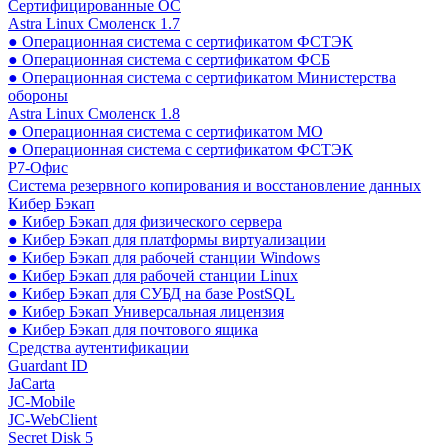
Сертифицированные ОС
Astra Linux Смоленск 1.7
● Операционная система с сертификатом ФСТЭК
● Операционная система с сертификатом ФСБ
● Операционная система с сертификатом Министерства
обороны
Astra Linux Смоленск 1.8
● Операционная система с сертификатом МО
● Операционная система с сертификатом ФСТЭК
Р7-Офис
Система резервного копирования и восстановление данных
Кибер Бэкап
● Кибер Бэкап для физического сервера
● Кибер Бэкап для платформы виртуализации
● Кибер Бэкап для рабочей станции Windows
● Кибер Бэкап для рабочей станции Linux
● Кибер Бэкап для СУБД на базе PostSQL
● Кибер Бэкап Универсальная лицензия
● Кибер Бэкап для почтового ящика
Средства аутентификации
Guardant ID
JaCarta
JC-Mobile
JC-WebClient
Secret Disk 5