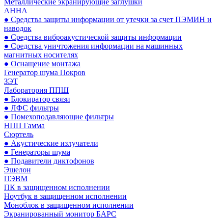
Металлические экранирующие заглушки
АННА
● Средства защиты информации от утечки за счет ПЭМИН и
наводок
● Средства виброакустической защиты информации
● Средства уничтожения информации на машинных
магнитных носителях
● Оснащение монтажа
Генератор шума Покров
ЗЭТ
Лаборатория ППШ
● Блокиратор связи
● ЛФС фильтры
● Помехоподавляющие фильтры
НПП Гамма
Сюртель
● Акустические излучатели
● Генераторы шума
● Подавители диктофонов
Эшелон
ПЭВМ
ПК в защищенном исполнении
Ноутбук в защищенном исполнении
Моноблок в защищенном исполнении
Экранированный монитор БАРС