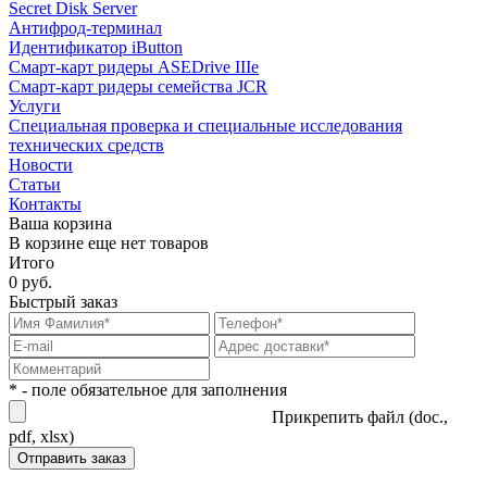
Secret Disk Server
Антифрод-терминал
Идентификатор iButton
Смарт-карт ридеры ASEDrive IIIe
Смарт-карт ридеры семейства JCR
Услуги
Специальная проверка и специальные исследования
технических средств
Новости
Статьи
Контакты
Ваша корзина
В корзине еще нет товаров
Итого
0 руб.
Быстрый заказ
* - поле обязательное для заполнения
Прикрепить файл (doc.,
pdf, xlsx)