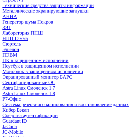
Технические средства защиты информации
Металлические экранирующие заглушки
АННА
Генератор шума Покров
ЗЭТ
Лаборатория ППШ
НПП Гамма
Сюртель
Эшелон
ПЭВМ
ПК в защищенном исполнении
Ноутбук в защищенном исполнении
Моноблок в защищенном исполнении
Экранированный монитор БАРС
Сертифицированные ОС
Astra Linux Смоленск 1.7
Astra Linux Смоленск 1.8
Р7-Офис
Система резервного копирования и восстановление данных
Кибер Бэкап
Средства аутентификации
Guardant ID
JaCarta
JC-Mobile