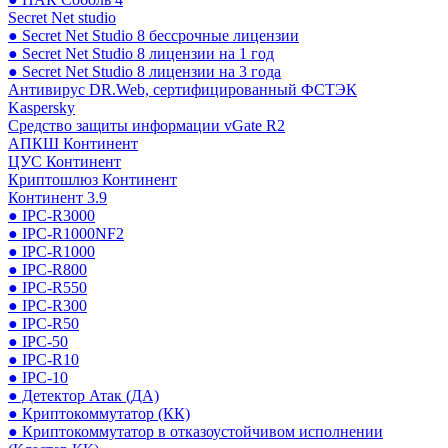
Secret Net studio
● Secret Net Studio 8 бессрочные лицензии
● Secret Net Studio 8 лицензии на 1 год
● Secret Net Studio 8 лицензии на 3 года
Антивирус DR.Web, сертифицированный ФСТЭК
Kaspersky
Средство защиты информации vGate R2
АПКШ Континент
ЦУС Континент
Криптошлюз Континент
Континент 3.9
● IPC-R3000
● IPC-R1000NF2
● IPC-R1000
● IPC-R800
● IPC-R550
● IPC-R300
● IPC-R50
● IPC-50
● IPC-R10
● IPC-10
● Детектор Атак (ДА)
● Криптокоммутатор (КК)
● Криптокоммутатор в отказоустойчивом исполнении