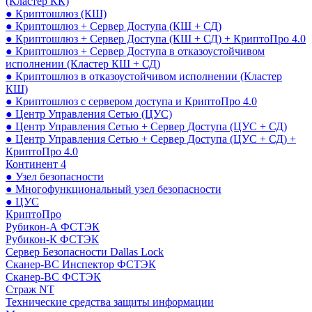
(Кластер КК)
● Криптошлюз (КШ)
● Криптошлюз + Сервер Доступа (КШ + СД)
● Криптошлюз + Сервер Доступа (КШ + СД) + КриптоПро 4.0
● Криптошлюз + Сервер Доступа в отказоустойчивом
исполнении (Кластер КШ + СД)
● Криптошлюз в отказоустойчивом исполнении (Кластер
КШ)
● Криптошлюз с сервером доступа и КриптоПро 4.0
● Центр Управления Сетью (ЦУС)
● Центр Управления Сетью + Сервер Доступа (ЦУС + СД)
● Центр Управления Сетью + Сервер Доступа (ЦУС + СД) +
КриптоПро 4.0
Континент 4
● Узел безопасности
● Многофункциональный узел безопасности
● ЦУС
КриптоПро
Рубикон-А ФСТЭК
Рубикон-К ФСТЭК
Сервер Безопасности Dallas Lock
Сканер-ВС Инспектор ФСТЭК
Сканер-ВС ФСТЭК
Страж NT
Технические средства защиты информации