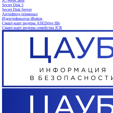
JC-WebClient
Secret Disk 5
Secret Disk Server
Антифрод-терминал
Идентификатор iButton
Смарт-карт ридеры ASEDrive IIIe
Смарт-карт ридеры семейства JCR