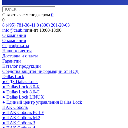
Связаться с менеджером
0
0
8 (495) 781-38-41
8 (800) 201-20-03
info@caub.ru
пн-пт 10:00-18:00
О компании
О компании
Сертификаты
Наши клиенты
Доставка и оплата
Гарантии
Каталог продукции
Средства защиты информации от НСД
Dallas Lock
● СДЗ Dallas Lock
● Dallas Lock 8.0-К
● Dallas Lock 8.0-С
● Dallas Lock LINUX
● Единый центр управления Dallas Lock
ПАК Соболь
● ПАК Соболь PCI-E
● ПАК Соболь М.2
● ПАК Соболь 3
● ПАК Соболь 4