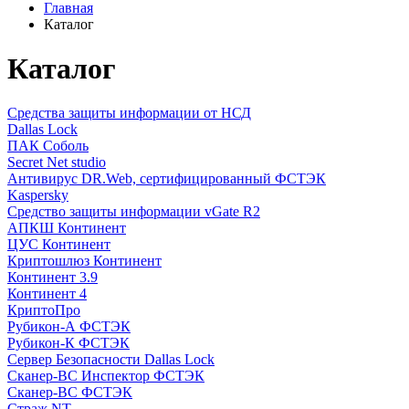
Главная
Каталог
Каталог
Средства защиты информации от НСД
Dallas Lock
ПАК Соболь
Secret Net studio
Антивирус DR.Web, сертифицированный ФСТЭК
Kaspersky
Средство защиты информации vGate R2
АПКШ Континент
ЦУС Континент
Криптошлюз Континент
Континент 3.9
Континент 4
КриптоПро
Рубикон-А ФСТЭК
Рубикон-К ФСТЭК
Сервер Безопасности Dallas Lock
Сканер-ВС Инспектор ФСТЭК
Сканер-ВС ФСТЭК
Страж NT