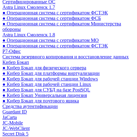
Сертифицированные ОС
Astra Linux Смоленск 1.7
● Операционная система с сертификатом ФСТЭК
● Операционная система с сертификатом ФСБ
● Операционная система с сертификатом Министерства
обороны
Astra Linux Смоленск 1.8
● Операционная система с сертификатом МО
● Операционная система с сертификатом ФСТЭК
Р7-Офис
Система резервного копирования и восстановление данных
Кибер Бэкап
● Кибер Бэкап для физического сервера
● Кибер Бэкап для платформы виртуализации
● Кибер Бэкап для рабочей станции Windows
● Кибер Бэкап для рабочей станции Linux
● Кибер Бэкап для СУБД на базе PostSQL
● Кибер Бэкап Универсальная лицензия
● Кибер Бэкап для почтового ящика
Средства аутентификации
Guardant ID
JaCarta
JC-Mobile
JC-WebClient
Secret Disk 5