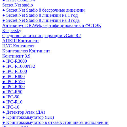
Secret Net studio
● Secret Net Studio 8 бессрочные лицензии
● Secret Net Studio 8 лицензии на 1 год
● Secret Net Studio 8 лицензии на 3 года
Антивирус DR.Web, сертифицированный ФСТЭК
Kaspersky
Средство защиты информации vGate R2
АПКШ Континент
ЦУС Континент
Криптошлюз Континент
Континент 3.9
● IPC-R3000
● IPC-R1000NF2
● IPC-R1000
● IPC-R800
● IPC-R550
● IPC-R300
● IPC-R50
● IPC-50
● IPC-R10
● IPC-10
● Детектор Атак (ДА)
● Криптокоммутатор (КК)
● Криптокоммутатор в отказоустойчивом исполнении