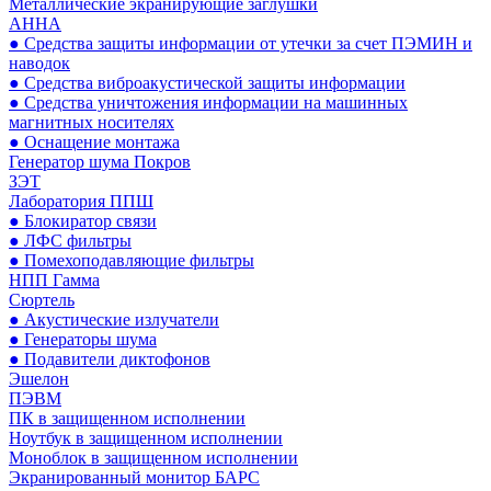
Металлические экранирующие заглушки
АННА
● Средства защиты информации от утечки за счет ПЭМИН и
наводок
● Средства виброакустической защиты информации
● Средства уничтожения информации на машинных
магнитных носителях
● Оснащение монтажа
Генератор шума Покров
ЗЭТ
Лаборатория ППШ
● Блокиратор связи
● ЛФС фильтры
● Помехоподавляющие фильтры
НПП Гамма
Сюртель
● Акустические излучатели
● Генераторы шума
● Подавители диктофонов
Эшелон
ПЭВМ
ПК в защищенном исполнении
Ноутбук в защищенном исполнении
Моноблок в защищенном исполнении
Экранированный монитор БАРС