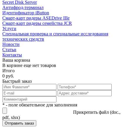
Secret Disk Server
Антифрод-терминал
Идентификатор iButton
Смарт-карт ридеры ASEDrive IIIe
Смарт-карт ридеры семейства JCR
Услуги
Специальная проверка и специальные исследования
технических средств
Новости
Статьи
Контакты
Ваша корзина
В корзине еще нет товаров
Итого
0 руб.
Быстрый заказ
* - поле обязательное для заполнения
Прикрепить файл (doc.,
pdf, xlsx)