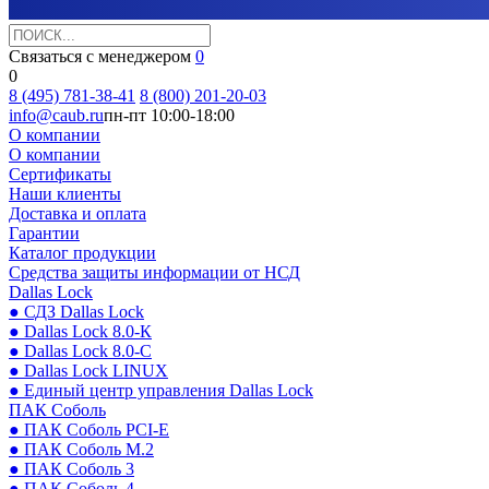
Связаться с менеджером
0
0
8 (495) 781-38-41
8 (800) 201-20-03
info@caub.ru
пн-пт 10:00-18:00
О компании
О компании
Сертификаты
Наши клиенты
Доставка и оплата
Гарантии
Каталог продукции
Средства защиты информации от НСД
Dallas Lock
● СДЗ Dallas Lock
● Dallas Lock 8.0-К
● Dallas Lock 8.0-С
● Dallas Lock LINUX
● Единый центр управления Dallas Lock
ПАК Соболь
● ПАК Соболь PCI-E
● ПАК Соболь М.2
● ПАК Соболь 3
● ПАК Соболь 4