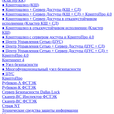
(Кластер КК)
● Криптошлюз (КШ)
● Криптошлюз + Сервер Доступа (КШ + СД)
● Криптошлюз + Сервер Доступа (КШ + СД) + КриптоПро 4.0
● Криптошлюз + Сервер Доступа в отказоустойчивом
исполнении (Кластер КШ + СД)
● Криптошлюз в отказоустойчивом исполнении (Кластер
КШ)
● Криптошлюз с сервером доступа и КриптоПро 4.0
● Центр Управления Сетью (ЦУС)
● Центр Управления Сетью + Сервер Доступа (ЦУС + СД)
● Центр Управления Сетью + Сервер Доступа (ЦУС + СД) +
КриптоПро 4.0
Континент 4
● Узел безопасности
● Многофункциональный узел безопасности
● ЦУС
КриптоПро
Рубикон-А ФСТЭК
Рубикон-К ФСТЭК
Сервер Безопасности Dallas Lock
Сканер-ВС Инспектор ФСТЭК
Сканер-ВС ФСТЭК
Страж NT
Технические средства защиты информации