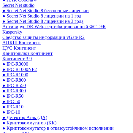
Secret Net studio
● Secret Net Studio 8 бессрочные лицензии
● Secret Net Studio 8 лицензии на 1 год
● Secret Net Studio 8 лицензии на 3 года
Антивирус DR.Web, сертифицированный ФСТЭК
Kaspersky
Средство защиты информации vGate R2
АПКШ Континент
ЦУС Континент
Криптошлюз Континент
Континент 3.9
● IPC-R3000
● IPC-R1000NF2
● IPC-R1000
● IPC-R800
● IPC-R550
● IPC-R300
● IPC-R50
● IPC-50
● IPC-R10
● IPC-10
● Детектор Атак (ДА)
● Криптокоммутатор (КК)
● Криптокоммутатор в отказоустойчивом исполнении