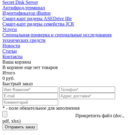
Secret Disk Server
Антифрод-терминал
Идентификатор iButton
Смарт-карт ридеры ASEDrive IIIe
Смарт-карт ридеры семейства JCR
Услуги
Специальная проверка и специальные исследования
технических средств
Новости
Статьи
Контакты
Ваша корзина
В корзине еще нет товаров
Итого
0 руб.
Быстрый заказ
* - поле обязательное для заполнения
Прикрепить файл (doc.,
pdf, xlsx)