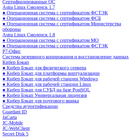
Сертифицированные ОС
Astra Linux Смоленск 1.7
● Операционная система с сертификатом ФСТЭК
● Операционная система с сертификатом ФСБ
● Операционная система с сертификатом Министерства
обороны
Astra Linux Смоленск 1.8
● Операционная система с сертификатом МО
● Операционная система с сертификатом ФСТЭК
Р7-Офис
Система резервного копирования и восстановление данных
Кибер Бэкап
● Кибер Бэкап для физического сервера
● Кибер Бэкап для платформы виртуализации
● Кибер Бэкап для рабочей станции Windows
● Кибер Бэкап для рабочей станции Linux
● Кибер Бэкап для СУБД на базе PostSQL
● Кибер Бэкап Универсальная лицензия
● Кибер Бэкап для почтового ящика
Средства аутентификации
Guardant ID
JaCarta
JC-Mobile
JC-WebClient
Secret Disk 5