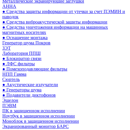
Металлические экранирующие заглушки
АННА
● Средства защиты информации от утечки за счет ПЭМИН и
наводок
● Средства виброакустической защиты информации
● Средства уничтожения информации на машинных
магнитных носителях
● Оснащение монтажа
Генератор шума Покров
ЗЭТ
Лаборатория ППШ
● Блокиратор связи
● ЛФС фильтры
● Помехоподавляющие фильтры
НПП Гамма
Сюртель
● Акустические излучатели
● Генераторы шума
● Подавители диктофонов
Эшелон
ПЭВМ
ПК в защищенном исполнении
Ноутбук в защищенном исполнении
Моноблок в защищенном исполнении
Экранированный монитор БАРС