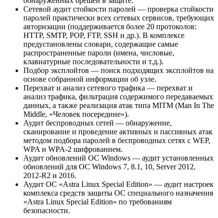
обнаруженных брешей в защите.
Сетевой аудит стойкости паролей — проверка стойкости
паролей практически всех сетевых сервисов, требующих
авторизации (поддерживается более 20 протоколов:
HTTP, SMTP, POP, FTP, SSH и др.). В комплексе
предустановлены словари, содержащие самые
распространенные пароли (имена, числовые,
клавиатурные последовательности и т.д.).
Подбор эксплойтов — поиск подходящих эксплойтов на
основе собранной информации об узле.
Перехват и анализ сетевого трафика — перехват и
анализ трафика, фильтрация содержимого передаваемых
данных, а также реализация атак типа MITM (Man In The
Middle, «Человек посередине»).
Аудит беспроводных сетей — обнаружение,
сканирование и проведение активных и пассивных атак
методом подбора паролей в беспроводных сетях с WEP,
WPA и WPA-2 шифрованием.
Аудит обновлений ОС Windows — аудит установленных
обновлений для ОС Windows 7, 8.1, 10, Server 2012,
2012-R2 и 2016.
Аудит ОС «Astra Linux Special Edition» — аудит настроек
комплекса средств защиты ОС специального назначения
«Astra Linux Special Edition» по требованиям
безопасности.