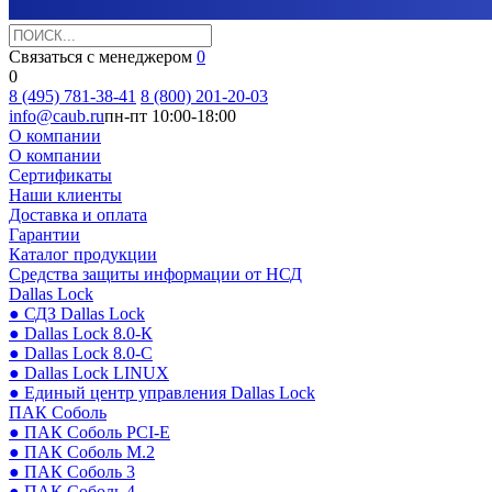
Связаться с менеджером
0
0
8 (495) 781-38-41
8 (800) 201-20-03
info@caub.ru
пн-пт 10:00-18:00
О компании
О компании
Сертификаты
Наши клиенты
Доставка и оплата
Гарантии
Каталог продукции
Средства защиты информации от НСД
Dallas Lock
● СДЗ Dallas Lock
● Dallas Lock 8.0-К
● Dallas Lock 8.0-С
● Dallas Lock LINUX
● Единый центр управления Dallas Lock
ПАК Соболь
● ПАК Соболь PCI-E
● ПАК Соболь М.2
● ПАК Соболь 3
● ПАК Соболь 4