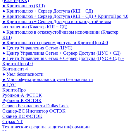
(Кластер КК)
● Криптошлюз (КШ)
● Криптошлюз + Сервер Доступа (КШ + СД)
● Криптошлюз + Сервер Доступа (КШ + СД) + КриптоПро 4.0
● Криптошлюз + Сервер Доступа в отказоустойчивом
исполнении (Кластер КШ + СД)
● Криптошлюз в отказоустойчивом исполнении (Кластер
КШ)
● Криптошлюз с сервером доступа и КриптоПро 4.0
● Центр Управления Сетью (ЦУС)
● Центр Управления Сетью + Сервер Доступа (ЦУС + СД)
● Центр Управления Сетью + Сервер Доступа (ЦУС + СД) +
КриптоПро 4.0
Континент 4
● Узел безопасности
● Многофункциональный узел безопасности
● ЦУС
КриптоПро
Рубикон-А ФСТЭК
Рубикон-К ФСТЭК
Сервер Безопасности Dallas Lock
Сканер-ВС Инспектор ФСТЭК
Сканер-ВС ФСТЭК
Страж NT
Технические средства защиты информации