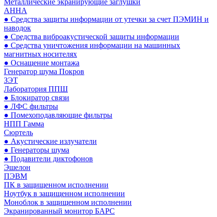
Металлические экранирующие заглушки
АННА
● Средства защиты информации от утечки за счет ПЭМИН и
наводок
● Средства виброакустической защиты информации
● Средства уничтожения информации на машинных
магнитных носителях
● Оснащение монтажа
Генератор шума Покров
ЗЭТ
Лаборатория ППШ
● Блокиратор связи
● ЛФС фильтры
● Помехоподавляющие фильтры
НПП Гамма
Сюртель
● Акустические излучатели
● Генераторы шума
● Подавители диктофонов
Эшелон
ПЭВМ
ПК в защищенном исполнении
Ноутбук в защищенном исполнении
Моноблок в защищенном исполнении
Экранированный монитор БАРС