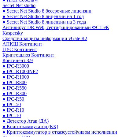
Secret Net studio
● Secret Net Studio 8 бессрочные лицензии
● Secret Net Studio 8 лицензии на 1 год
● Secret Net Studio 8 лицензии на 3 года
Антивирус DR.Web, сертифицированный ФСТЭК
Kaspersky
Средство защиты информации vGate R2
АПКШ Континент
ЦУС Континент
Криптошлюз Континент
Континент 3.9
● IPC-R3000
● IPC-R1000NF2
● IPC-R1000
● IPC-R800
● IPC-R550
● IPC-R300
● IPC-R50
● IPC-50
● IPC-R10
● IPC-10
● Детектор Атак (ДА)
● Криптокоммутатор (КК)
● Криптокоммутатор в отказоустойчивом исполнении