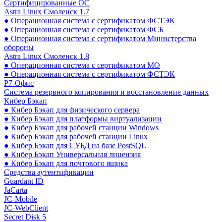
Сертифицированные ОС
Astra Linux Смоленск 1.7
● Операционная система с сертификатом ФСТЭК
● Операционная система с сертификатом ФСБ
● Операционная система с сертификатом Министерства
обороны
Astra Linux Смоленск 1.8
● Операционная система с сертификатом МО
● Операционная система с сертификатом ФСТЭК
Р7-Офис
Система резервного копирования и восстановление данных
Кибер Бэкап
● Кибер Бэкап для физического сервера
● Кибер Бэкап для платформы виртуализации
● Кибер Бэкап для рабочей станции Windows
● Кибер Бэкап для рабочей станции Linux
● Кибер Бэкап для СУБД на базе PostSQL
● Кибер Бэкап Универсальная лицензия
● Кибер Бэкап для почтового ящика
Средства аутентификации
Guardant ID
JaCarta
JC-Mobile
JC-WebClient
Secret Disk 5