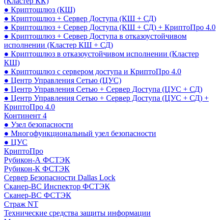
(Кластер КК)
● Криптошлюз (КШ)
● Криптошлюз + Сервер Доступа (КШ + СД)
● Криптошлюз + Сервер Доступа (КШ + СД) + КриптоПро 4.0
● Криптошлюз + Сервер Доступа в отказоустойчивом
исполнении (Кластер КШ + СД)
● Криптошлюз в отказоустойчивом исполнении (Кластер
КШ)
● Криптошлюз с сервером доступа и КриптоПро 4.0
● Центр Управления Сетью (ЦУС)
● Центр Управления Сетью + Сервер Доступа (ЦУС + СД)
● Центр Управления Сетью + Сервер Доступа (ЦУС + СД) +
КриптоПро 4.0
Континент 4
● Узел безопасности
● Многофункциональный узел безопасности
● ЦУС
КриптоПро
Рубикон-А ФСТЭК
Рубикон-К ФСТЭК
Сервер Безопасности Dallas Lock
Сканер-ВС Инспектор ФСТЭК
Сканер-ВС ФСТЭК
Страж NT
Технические средства защиты информации