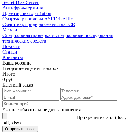
Secret Disk Server
Антифрод-терминал
Идентификатор iButton
Смарт-карт ридеры ASEDrive IIIe
Смарт-карт ридеры семейства JCR
Услуги
Специальная проверка и специальные исследования
технических средств
Новости
Статьи
Контакты
Ваша корзина
В корзине еще нет товаров
Итого
0 руб.
Быстрый заказ
* - поле обязательное для заполнения
Прикрепить файл (doc.,
pdf, xlsx)