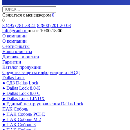
Связаться с менеджером
0
0
8 (495) 781-38-41
8 (800) 201-20-03
info@caub.ru
пн-пт 10:00-18:00
О компании
О компании
Сертификаты
Наши клиенты
Доставка и оплата
Гарантии
Каталог продукции
Средства защиты информации от НСД
Dallas Lock
● СДЗ Dallas Lock
● Dallas Lock 8.0-К
● Dallas Lock 8.0-С
● Dallas Lock LINUX
● Единый центр управления Dallas Lock
ПАК Соболь
● ПАК Соболь PCI-E
● ПАК Соболь М.2
● ПАК Соболь 3
● ПАК Соболь 4