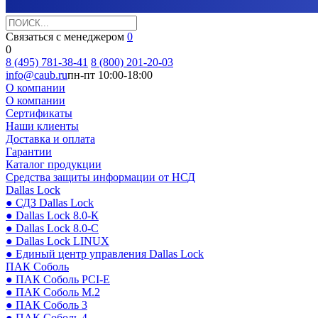
Связаться с менеджером
0
0
8 (495) 781-38-41
8 (800) 201-20-03
info@caub.ru
пн-пт 10:00-18:00
О компании
О компании
Сертификаты
Наши клиенты
Доставка и оплата
Гарантии
Каталог продукции
Средства защиты информации от НСД
Dallas Lock
● СДЗ Dallas Lock
● Dallas Lock 8.0-К
● Dallas Lock 8.0-С
● Dallas Lock LINUX
● Единый центр управления Dallas Lock
ПАК Соболь
● ПАК Соболь PCI-E
● ПАК Соболь М.2
● ПАК Соболь 3
● ПАК Соболь 4