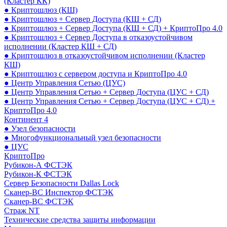
(Кластер КК)
● Криптошлюз (КШ)
● Криптошлюз + Сервер Доступа (КШ + СД)
● Криптошлюз + Сервер Доступа (КШ + СД) + КриптоПро 4.0
● Криптошлюз + Сервер Доступа в отказоустойчивом
исполнении (Кластер КШ + СД)
● Криптошлюз в отказоустойчивом исполнении (Кластер
КШ)
● Криптошлюз с сервером доступа и КриптоПро 4.0
● Центр Управления Сетью (ЦУС)
● Центр Управления Сетью + Сервер Доступа (ЦУС + СД)
● Центр Управления Сетью + Сервер Доступа (ЦУС + СД) +
КриптоПро 4.0
Континент 4
● Узел безопасности
● Многофункциональный узел безопасности
● ЦУС
КриптоПро
Рубикон-А ФСТЭК
Рубикон-К ФСТЭК
Сервер Безопасности Dallas Lock
Сканер-ВС Инспектор ФСТЭК
Сканер-ВС ФСТЭК
Страж NT
Технические средства защиты информации