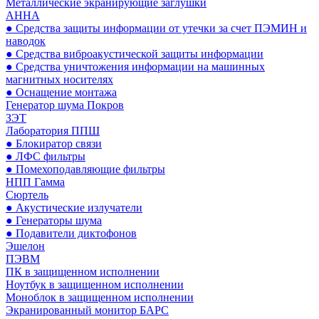
Металлические экранирующие заглушки
АННА
● Средства защиты информации от утечки за счет ПЭМИН и
наводок
● Средства виброакустической защиты информации
● Средства уничтожения информации на машинных
магнитных носителях
● Оснащение монтажа
Генератор шума Покров
ЗЭТ
Лаборатория ППШ
● Блокиратор связи
● ЛФС фильтры
● Помехоподавляющие фильтры
НПП Гамма
Сюртель
● Акустические излучатели
● Генераторы шума
● Подавители диктофонов
Эшелон
ПЭВМ
ПК в защищенном исполнении
Ноутбук в защищенном исполнении
Моноблок в защищенном исполнении
Экранированный монитор БАРС