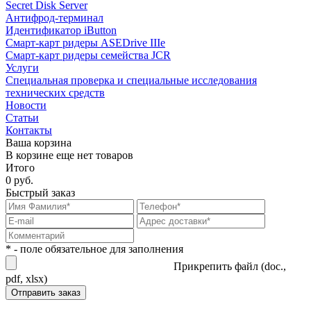
Secret Disk Server
Антифрод-терминал
Идентификатор iButton
Смарт-карт ридеры ASEDrive IIIe
Смарт-карт ридеры семейства JCR
Услуги
Специальная проверка и специальные исследования
технических средств
Новости
Статьи
Контакты
Ваша корзина
В корзине еще нет товаров
Итого
0 руб.
Быстрый заказ
* - поле обязательное для заполнения
Прикрепить файл (doc.,
pdf, xlsx)