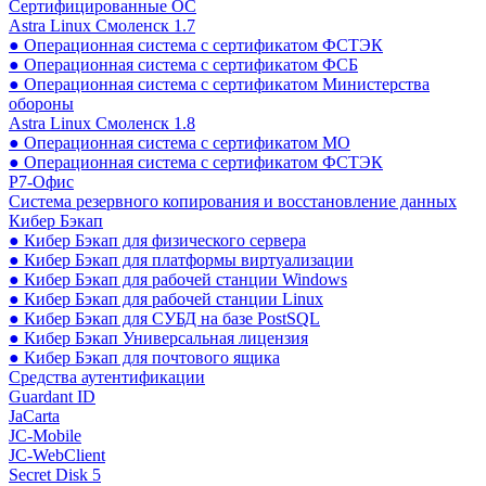
Сертифицированные ОС
Astra Linux Смоленск 1.7
● Операционная система с сертификатом ФСТЭК
● Операционная система с сертификатом ФСБ
● Операционная система с сертификатом Министерства
обороны
Astra Linux Смоленск 1.8
● Операционная система с сертификатом МО
● Операционная система с сертификатом ФСТЭК
Р7-Офис
Система резервного копирования и восстановление данных
Кибер Бэкап
● Кибер Бэкап для физического сервера
● Кибер Бэкап для платформы виртуализации
● Кибер Бэкап для рабочей станции Windows
● Кибер Бэкап для рабочей станции Linux
● Кибер Бэкап для СУБД на базе PostSQL
● Кибер Бэкап Универсальная лицензия
● Кибер Бэкап для почтового ящика
Средства аутентификации
Guardant ID
JaCarta
JC-Mobile
JC-WebClient
Secret Disk 5