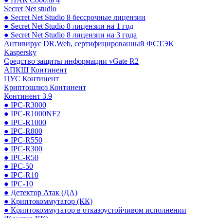
Secret Net studio
● Secret Net Studio 8 бессрочные лицензии
● Secret Net Studio 8 лицензии на 1 год
● Secret Net Studio 8 лицензии на 3 года
Антивирус DR.Web, сертифицированный ФСТЭК
Kaspersky
Средство защиты информации vGate R2
АПКШ Континент
ЦУС Континент
Криптошлюз Континент
Континент 3.9
● IPC-R3000
● IPC-R1000NF2
● IPC-R1000
● IPC-R800
● IPC-R550
● IPC-R300
● IPC-R50
● IPC-50
● IPC-R10
● IPC-10
● Детектор Атак (ДА)
● Криптокоммутатор (КК)
● Криптокоммутатор в отказоустойчивом исполнении