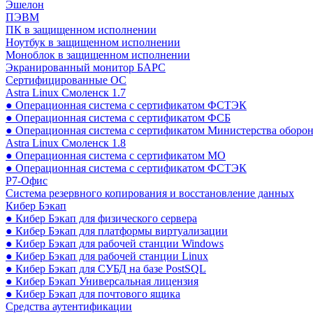
Эшелон
ПЭВМ
ПК в защищенном исполнении
Ноутбук в защищенном исполнении
Моноблок в защищенном исполнении
Экранированный монитор БАРС
Сертифицированные ОС
Astra Linux Смоленск 1.7
● Операционная система с сертификатом ФСТЭК
● Операционная система с сертификатом ФСБ
● Операционная система с сертификатом Министерства оборо
Astra Linux Смоленск 1.8
● Операционная система с сертификатом МО
● Операционная система с сертификатом ФСТЭК
Р7-Офис
Система резервного копирования и восстановление данных
Кибер Бэкап
● Кибер Бэкап для физического сервера
● Кибер Бэкап для платформы виртуализации
● Кибер Бэкап для рабочей станции Windows
● Кибер Бэкап для рабочей станции Linux
● Кибер Бэкап для СУБД на базе PostSQL
● Кибер Бэкап Универсальная лицензия
● Кибер Бэкап для почтового ящика
Средства аутентификации