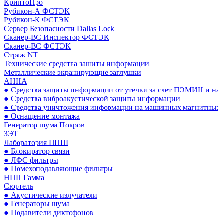
КриптоПро
Рубикон-А ФСТЭК
Рубикон-К ФСТЭК
Сервер Безопасности Dallas Lock
Сканер-ВС Инспектор ФСТЭК
Сканер-ВС ФСТЭК
Страж NT
Технические средства защиты информации
Металлические экранирующие заглушки
АННА
● Средства защиты информации от утечки за счет ПЭМИН и н
● Средства виброакустической защиты информации
● Средства уничтожения информации на машинных магнитных
● Оснащение монтажа
Генератор шума Покров
ЗЭТ
Лаборатория ППШ
● Блокиратор связи
● ЛФС фильтры
● Помехоподавляющие фильтры
НПП Гамма
Сюртель
● Акустические излучатели
● Генераторы шума
● Подавители диктофонов