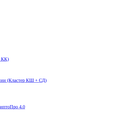
 КК)
нии (Кластер КШ + СД)
риптоПро 4.0