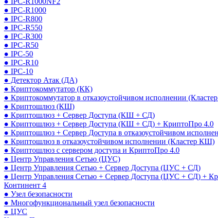
● IPC-R1000NF2
● IPC-R1000
● IPC-R800
● IPC-R550
● IPC-R300
● IPC-R50
● IPC-50
● IPC-R10
● IPC-10
● Детектор Атак (ДА)
● Криптокоммутатор (КК)
● Криптокоммутатор в отказоустойчивом исполнении (Кластер
● Криптошлюз (КШ)
● Криптошлюз + Сервер Доступа (КШ + СД)
● Криптошлюз + Сервер Доступа (КШ + СД) + КриптоПро 4.0
● Криптошлюз + Сервер Доступа в отказоустойчивом исполне
● Криптошлюз в отказоустойчивом исполнении (Кластер КШ)
● Криптошлюз с сервером доступа и КриптоПро 4.0
● Центр Управления Сетью (ЦУС)
● Центр Управления Сетью + Сервер Доступа (ЦУС + СД)
● Центр Управления Сетью + Сервер Доступа (ЦУС + СД) + К
Континент 4
● Узел безопасности
● Многофункциональный узел безопасности
● ЦУС