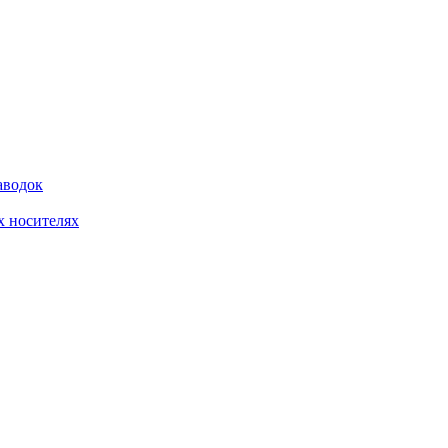
аводок
 носителях