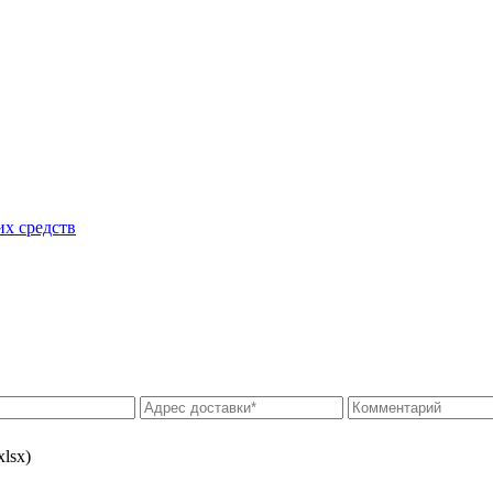
их средств
xlsx)