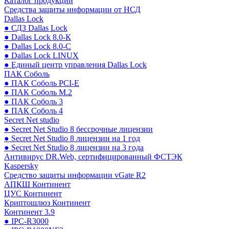
Каталог продукции
Средства защиты информации от НСД
Dallas Lock
● СДЗ Dallas Lock
● Dallas Lock 8.0-К
● Dallas Lock 8.0-С
● Dallas Lock LINUX
● Единый центр управления Dallas Lock
ПАК Соболь
● ПАК Соболь PCI-E
● ПАК Соболь М.2
● ПАК Соболь 3
● ПАК Соболь 4
Secret Net studio
● Secret Net Studio 8 бессрочные лицензии
● Secret Net Studio 8 лицензии на 1 год
● Secret Net Studio 8 лицензии на 3 года
Антивирус DR.Web, сертифицированный ФСТЭК
Kaspersky
Средство защиты информации vGate R2
АПКШ Континент
ЦУС Континент
Криптошлюз Континент
Континент 3.9
● IPC-R3000