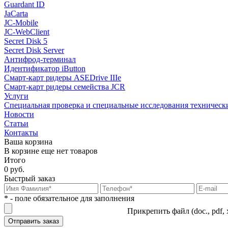
Guardant ID
JaCarta
JC-Mobile
JC-WebClient
Secret Disk 5
Secret Disk Server
Антифрод-терминал
Идентификатор iButton
Смарт-карт ридеры ASEDrive IIIe
Смарт-карт ридеры семейства JCR
Услуги
Специальная проверка и специальные исследования техническ
Новости
Статьи
Контакты
Ваша корзина
В корзине еще нет товаров
Итого
0 руб.
Быстрый заказ
* - поле обязательное для заполнения
Прикрепить файл (doc., pdf, 