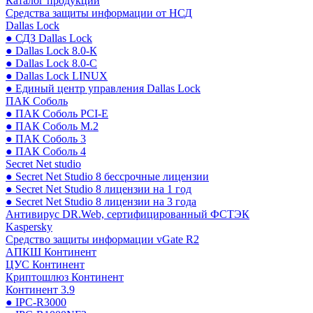
Каталог продукции
Средства защиты информации от НСД
Dallas Lock
● СДЗ Dallas Lock
● Dallas Lock 8.0-К
● Dallas Lock 8.0-С
● Dallas Lock LINUX
● Единый центр управления Dallas Lock
ПАК Соболь
● ПАК Соболь PCI-E
● ПАК Соболь М.2
● ПАК Соболь 3
● ПАК Соболь 4
Secret Net studio
● Secret Net Studio 8 бессрочные лицензии
● Secret Net Studio 8 лицензии на 1 год
● Secret Net Studio 8 лицензии на 3 года
Антивирус DR.Web, сертифицированный ФСТЭК
Kaspersky
Средство защиты информации vGate R2
АПКШ Континент
ЦУС Континент
Криптошлюз Континент
Континент 3.9
● IPC-R3000