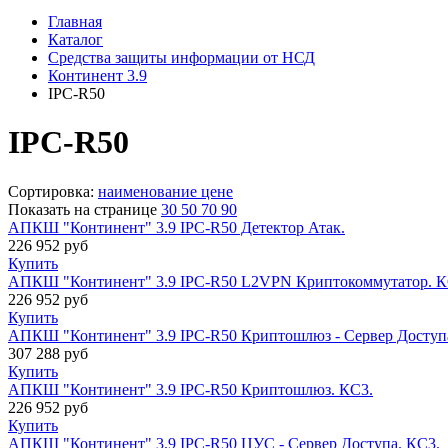
Главная
Каталог
Средства защиты информации от НСД
Континент 3.9
IPC-R50
IPC-R50
Сортировка:
наименование
цене
Показать на странице
30
50
70
90
АПКШ "Континент" 3.9 IPC-R50 Детектор Атак.
226 952
руб
Купить
АПКШ "Континент" 3.9 IPC-R50 L2VPN Криптокоммутатор. К
226 952
руб
Купить
АПКШ "Континент" 3.9 IPC-R50 Криптошлюз - Сервер Доступ
307 288
руб
Купить
АПКШ "Континент" 3.9 IPC-R50 Криптошлюз. КС3.
226 952
руб
Купить
АПКШ "Континент" 3.9 IPC-R50 ЦУС - Сервер Доступа. КС3.