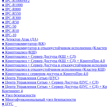
● IPC-R1000NF2
● IPC-R1000
● IPC-R800
● IPC-R550
● IPC-R300
● IPC-R50
● IPC-50
● IPC-R10
● IPC-10
● Детектор Атак (ДА)
● Криптокоммутатор (КК)
● Криптокоммутатор в отказоустойчивом исполнении (Кластер
● Криптошлюз (КШ)
● Криптошлюз + Сервер Доступа (КШ + СД)
● Криптошлюз + Сервер Доступа (КШ + СД) + КриптоПро 4.0
● Криптошлюз + Сервер Доступа в отказоустойчивом исполне
● Криптошлюз в отказоустойчивом исполнении (Кластер КШ)
● Криптошлюз с сервером доступа и КриптоПро 4.0
● Центр Управления Сетью (ЦУС)
● Центр Управления Сетью + Сервер Доступа (ЦУС + СД)
● Центр Управления Сетью + Сервер Доступа (ЦУС + СД) + К
Континент 4
● Узел безопасности
● Многофункциональный узел безопасности
● ЦУС