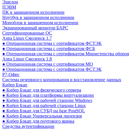
Эшелон
ПЭВМ
ПК в защищенном исполнении
Ноутбук в защищенном исполнении
Моноблок в защищенном исполнении
Экранированный монитор БАРС
Сертифицированные ОС
Astra Linux Смоленск 1.7
● Операционная система с сертификатом ФСТЭК
● Операционная система с сертификатом ФСБ
● Операционная система с сертификатом Министерства оборо
Astra Linux Смоленск 1.8
● Операционная система с сертификатом МО
● Операционная система с сертификатом ФСТЭК
Р7-Офис
Система резервного копирования и восстановление данных
Кибер Бэкап
● Кибер Бэкап для физического сервера
● Кибер Бэкап для платформы виртуализации
● Кибер Бэкап для рабочей станции Windows
● Кибер Бэкап для рабочей станции Linux
● Кибер Бэкап для СУБД на базе PostSQL
● Кибер Бэкап Универсальная лицензия
● Кибер Бэкап для почтового ящика
Средства аутентификации