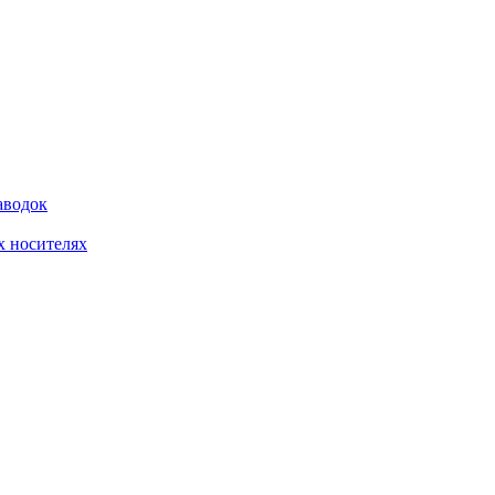
аводок
 носителях