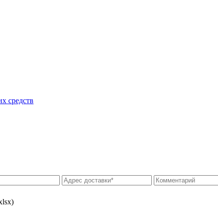
их средств
xlsx)