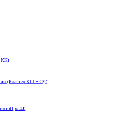
 КК)
нии (Кластер КШ + СД)
риптоПро 4.0