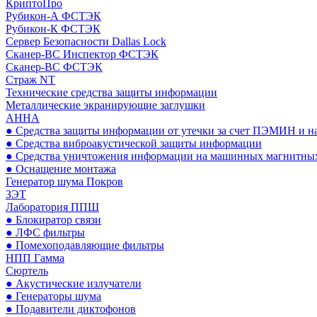
КриптоПро
Рубикон-А ФСТЭК
Рубикон-К ФСТЭК
Сервер Безопасности Dallas Lock
Сканер-ВС Инспектор ФСТЭК
Сканер-ВС ФСТЭК
Страж NT
Технические средства защиты информации
Металлические экранирующие заглушки
АННА
● Средства защиты информации от утечки за счет ПЭМИН и н
● Средства виброакустической защиты информации
● Средства уничтожения информации на машинных магнитных
● Оснащение монтажа
Генератор шума Покров
ЗЭТ
Лаборатория ППШ
● Блокиратор связи
● ЛФС фильтры
● Помехоподавляющие фильтры
НПП Гамма
Сюртель
● Акустические излучатели
● Генераторы шума
● Подавители диктофонов