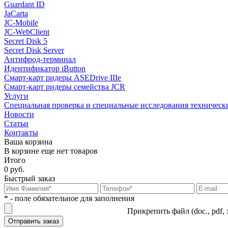
Guardant ID
JaCarta
JC-Mobile
JC-WebClient
Secret Disk 5
Secret Disk Server
Антифрод-терминал
Идентификатор iButton
Смарт-карт ридеры ASEDrive IIIe
Смарт-карт ридеры семейства JCR
Услуги
Специальная проверка и специальные исследования техническ
Новости
Статьи
Контакты
Ваша корзина
В корзине еще нет товаров
Итого
0 руб.
Быстрый заказ
* - поле обязательное для заполнения
Прикрепить файл (doc., pdf, 