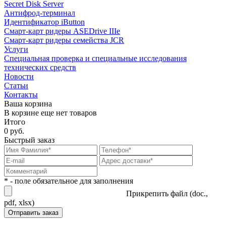
Secret Disk Server
Антифрод-терминал
Идентификатор iButton
Смарт-карт ридеры ASEDrive IIIe
Смарт-карт ридеры семейства JCR
Услуги
Специальная проверка и специальные исследования
технических средств
Новости
Статьи
Контакты
Ваша корзина
В корзине еще нет товаров
Итого
0 руб.
Быстрый заказ
* - поле обязательное для заполнения
Прикрепить файл (doc.,
pdf, xlsx)