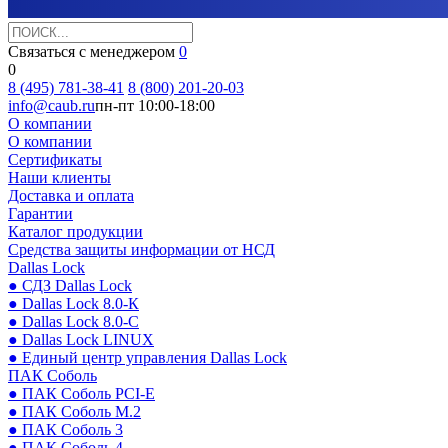
Связаться с менеджером
0
0
8 (495) 781-38-41
8 (800) 201-20-03
info@caub.ru
пн-пт 10:00-18:00
О компании
О компании
Сертификаты
Наши клиенты
Доставка и оплата
Гарантии
Каталог продукции
Средства защиты информации от НСД
Dallas Lock
● СДЗ Dallas Lock
● Dallas Lock 8.0-К
● Dallas Lock 8.0-С
● Dallas Lock LINUX
● Единый центр управления Dallas Lock
ПАК Соболь
● ПАК Соболь PCI-E
● ПАК Соболь М.2
● ПАК Соболь 3
● ПАК Соболь 4