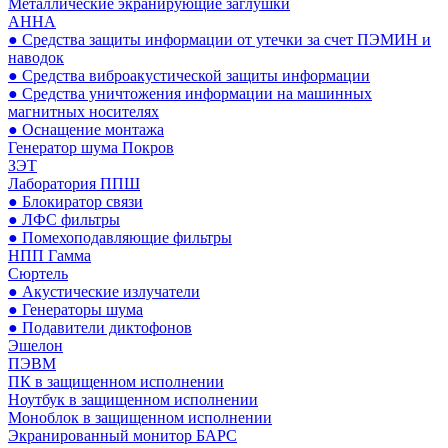
Металлические экранирующие заглушки
АННА
● Средства защиты информации от утечки за счет ПЭМИН и
наводок
● Средства виброакустической защиты информации
● Средства уничтожения информации на машинных
магнитных носителях
● Оснащение монтажа
Генератор шума Покров
ЗЭТ
Лаборатория ППШ
● Блокиратор связи
● ЛФС фильтры
● Помехоподавляющие фильтры
НПП Гамма
Сюртель
● Акустические излучатели
● Генераторы шума
● Подавители диктофонов
Эшелон
ПЭВМ
ПК в защищенном исполнении
Ноутбук в защищенном исполнении
Моноблок в защищенном исполнении
Экранированный монитор БАРС