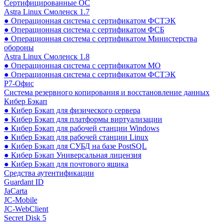
Сертифицированные ОС
Astra Linux Смоленск 1.7
● Операционная система с сертификатом ФСТЭК
● Операционная система с сертификатом ФСБ
● Операционная система с сертификатом Министерства
обороны
Astra Linux Смоленск 1.8
● Операционная система с сертификатом МО
● Операционная система с сертификатом ФСТЭК
Р7-Офис
Система резервного копирования и восстановление данных
Кибер Бэкап
● Кибер Бэкап для физического сервера
● Кибер Бэкап для платформы виртуализации
● Кибер Бэкап для рабочей станции Windows
● Кибер Бэкап для рабочей станции Linux
● Кибер Бэкап для СУБД на базе PostSQL
● Кибер Бэкап Универсальная лицензия
● Кибер Бэкап для почтового ящика
Средства аутентификации
Guardant ID
JaCarta
JC-Mobile
JC-WebClient
Secret Disk 5