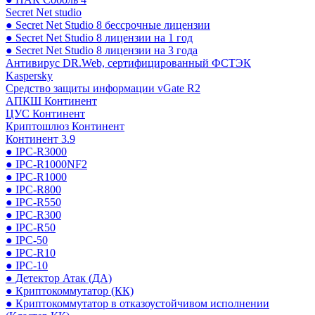
Secret Net studio
● Secret Net Studio 8 бессрочные лицензии
● Secret Net Studio 8 лицензии на 1 год
● Secret Net Studio 8 лицензии на 3 года
Антивирус DR.Web, сертифицированный ФСТЭК
Kaspersky
Средство защиты информации vGate R2
АПКШ Континент
ЦУС Континент
Криптошлюз Континент
Континент 3.9
● IPC-R3000
● IPC-R1000NF2
● IPC-R1000
● IPC-R800
● IPC-R550
● IPC-R300
● IPC-R50
● IPC-50
● IPC-R10
● IPC-10
● Детектор Атак (ДА)
● Криптокоммутатор (КК)
● Криптокоммутатор в отказоустойчивом исполнении