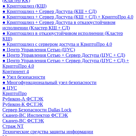
(Кластер КК)
● Криптошлюз (КШ)
● Криптошлюз + Сервер Доступа (КШ + СД)
● Криптошлюз + Сервер Доступа (КШ + СД) + КриптоПро 4.0
● Криптошлюз + Сервер Доступа в отказоустойчивом
исполнении (Кластер КШ + СД)
● Криптошлюз в отказоустойчивом исполнении (Кластер
КШ)
● Криптошлюз с сервером доступа и КриптоПро 4.0
● Центр Управления Сетью (ЦУС)
● Центр Управления Сетью + Сервер Доступа (ЦУС + СД)
● Центр Управления Сетью + Сервер Доступа (ЦУС + СД) +
КриптоПро 4.0
Континент 4
● Узел безопасности
● Многофункциональный узел безопасности
● ЦУС
КриптоПро
Рубикон-А ФСТЭК
Рубикон-К ФСТЭК
Сервер Безопасности Dallas Lock
Сканер-ВС Инспектор ФСТЭК
Сканер-ВС ФСТЭК
Страж NT
Технические средства защиты информации