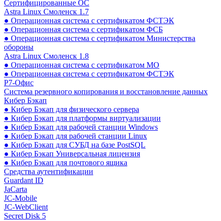
Сертифицированные ОС
Astra Linux Смоленск 1.7
● Операционная система с сертификатом ФСТЭК
● Операционная система с сертификатом ФСБ
● Операционная система с сертификатом Министерства
обороны
Astra Linux Смоленск 1.8
● Операционная система с сертификатом МО
● Операционная система с сертификатом ФСТЭК
Р7-Офис
Система резервного копирования и восстановление данных
Кибер Бэкап
● Кибер Бэкап для физического сервера
● Кибер Бэкап для платформы виртуализации
● Кибер Бэкап для рабочей станции Windows
● Кибер Бэкап для рабочей станции Linux
● Кибер Бэкап для СУБД на базе PostSQL
● Кибер Бэкап Универсальная лицензия
● Кибер Бэкап для почтового ящика
Средства аутентификации
Guardant ID
JaCarta
JC-Mobile
JC-WebClient
Secret Disk 5