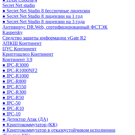
Secret Net studio
● Secret Net Studio 8 бессрочные лицензии
● Secret Net Studio 8 лицензии на 1 год
● Secret Net Studio 8 лицензии на 3 года
Антивирус DR.Web, сертифицированный ФСТЭК
Kaspersky
Средство защиты информации vGate R2
АПКШ Континент
ЦУС Континент
Криптошлюз Континент
Континент 3.9
● IPC-R3000
● IPC-R1000NF2
● IPC-R1000
● IPC-R800
● IPC-R550
● IPC-R300
● IPC-R50
● IPC-50
● IPC-R10
● IPC-10
● Детектор Атак (ДА)
● Криптокоммутатор (КК)
● Криптокоммутатор в отказоустойчивом исполнении