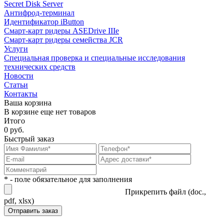
Secret Disk Server
Антифрод-терминал
Идентификатор iButton
Смарт-карт ридеры ASEDrive IIIe
Смарт-карт ридеры семейства JCR
Услуги
Специальная проверка и специальные исследования
технических средств
Новости
Статьи
Контакты
Ваша корзина
В корзине еще нет товаров
Итого
0 руб.
Быстрый заказ
* - поле обязательное для заполнения
Прикрепить файл (doc.,
pdf, xlsx)