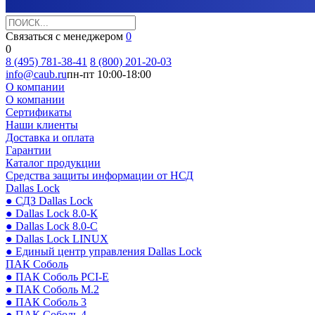
Связаться с менеджером
0
0
8 (495) 781-38-41
8 (800) 201-20-03
info@caub.ru
пн-пт 10:00-18:00
О компании
О компании
Сертификаты
Наши клиенты
Доставка и оплата
Гарантии
Каталог продукции
Средства защиты информации от НСД
Dallas Lock
● СДЗ Dallas Lock
● Dallas Lock 8.0-К
● Dallas Lock 8.0-С
● Dallas Lock LINUX
● Единый центр управления Dallas Lock
ПАК Соболь
● ПАК Соболь PCI-E
● ПАК Соболь М.2
● ПАК Соболь 3
● ПАК Соболь 4