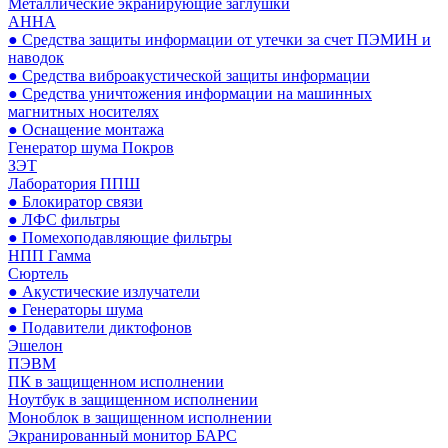
Металлические экранирующие заглушки
АННА
● Средства защиты информации от утечки за счет ПЭМИН и
наводок
● Средства виброакустической защиты информации
● Средства уничтожения информации на машинных
магнитных носителях
● Оснащение монтажа
Генератор шума Покров
ЗЭТ
Лаборатория ППШ
● Блокиратор связи
● ЛФС фильтры
● Помехоподавляющие фильтры
НПП Гамма
Сюртель
● Акустические излучатели
● Генераторы шума
● Подавители диктофонов
Эшелон
ПЭВМ
ПК в защищенном исполнении
Ноутбук в защищенном исполнении
Моноблок в защищенном исполнении
Экранированный монитор БАРС