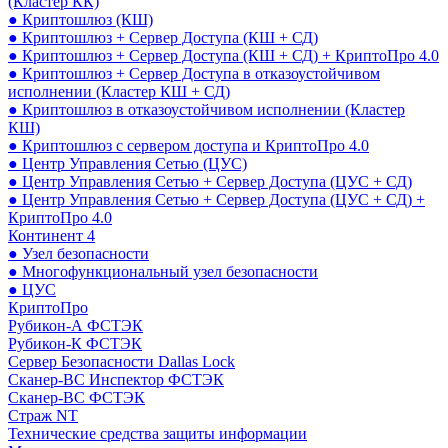
(Кластер КК)
● Криптошлюз (КШ)
● Криптошлюз + Сервер Доступа (КШ + СД)
● Криптошлюз + Сервер Доступа (КШ + СД) + КриптоПро 4.0
● Криптошлюз + Сервер Доступа в отказоустойчивом
исполнении (Кластер КШ + СД)
● Криптошлюз в отказоустойчивом исполнении (Кластер
КШ)
● Криптошлюз с сервером доступа и КриптоПро 4.0
● Центр Управления Сетью (ЦУС)
● Центр Управления Сетью + Сервер Доступа (ЦУС + СД)
● Центр Управления Сетью + Сервер Доступа (ЦУС + СД) +
КриптоПро 4.0
Континент 4
● Узел безопасности
● Многофункциональный узел безопасности
● ЦУС
КриптоПро
Рубикон-А ФСТЭК
Рубикон-К ФСТЭК
Сервер Безопасности Dallas Lock
Сканер-ВС Инспектор ФСТЭК
Сканер-ВС ФСТЭК
Страж NT
Технические средства защиты информации