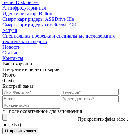
Secret Disk Server
Антифрод-терминал
Идентификатор iButton
Смарт-карт ридеры ASEDrive IIIe
Смарт-карт ридеры семейства JCR
Услуги
Специальная проверка и специальные исследования
технических средств
Новости
Статьи
Контакты
Ваша корзина
В корзине еще нет товаров
Итого
0 руб.
Быстрый заказ
* - поле обязательное для заполнения
Прикрепить файл (doc.,
pdf, xlsx)