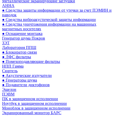
Металлические экранирующие заглушки
АННА
● Средства защиты информации от утечки за счет ПЭМИН и
наводок
● Средства виброакустической защиты информации
● Средства уничтожения информации на машинных
магнитных носителях
● Оснащение монтажа
Генератор шума Покров
ЗЭТ
Лаборатория ППШ
● Блокиратор связи
● ЛФС фильтры
● Помехоподавляющие фильтры
НПП Гамма
Сюртель
● Акустические излучатели
● Генераторы шума
● Подавители диктофонов
Эшелон
ПЭВМ
ПК в защищенном исполнении
Ноутбук в защищенном исполнении
Моноблок в защищенном исполнении
Экранированный монитор БАРС