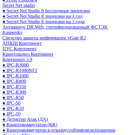
Secret Net studio
● Secret Net Studio 8 бессрочные лицензии
● Secret Net Studio 8 лицензии на 1 год
● Secret Net Studio 8 лицензии на 3 года
Антивирус DR.Web, сертифицированный ФСТЭК
Kaspersky
Средство защиты информации vGate R2
АПКШ Континент
ЦУС Континент
Криптошлюз Континент
Континент 3.9
● IPC-R3000
● IPC-R1000NF2
● IPC-R1000
● IPC-R800
● IPC-R550
● IPC-R300
● IPC-R50
● IPC-50
● IPC-R10
● IPC-10
● Детектор Атак (ДА)
● Криптокоммутатор (КК)
● Криптокоммутатор в отказоустойчивом исполнении