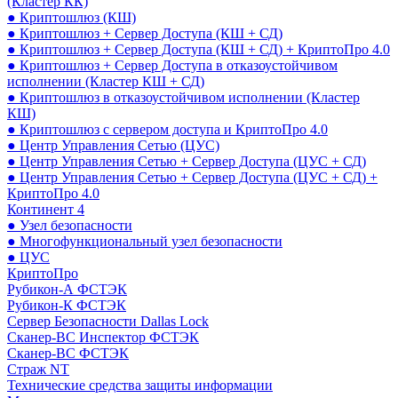
(Кластер КК)
● Криптошлюз (КШ)
● Криптошлюз + Сервер Доступа (КШ + СД)
● Криптошлюз + Сервер Доступа (КШ + СД) + КриптоПро 4.0
● Криптошлюз + Сервер Доступа в отказоустойчивом
исполнении (Кластер КШ + СД)
● Криптошлюз в отказоустойчивом исполнении (Кластер
КШ)
● Криптошлюз с сервером доступа и КриптоПро 4.0
● Центр Управления Сетью (ЦУС)
● Центр Управления Сетью + Сервер Доступа (ЦУС + СД)
● Центр Управления Сетью + Сервер Доступа (ЦУС + СД) +
КриптоПро 4.0
Континент 4
● Узел безопасности
● Многофункциональный узел безопасности
● ЦУС
КриптоПро
Рубикон-А ФСТЭК
Рубикон-К ФСТЭК
Сервер Безопасности Dallas Lock
Сканер-ВС Инспектор ФСТЭК
Сканер-ВС ФСТЭК
Страж NT
Технические средства защиты информации