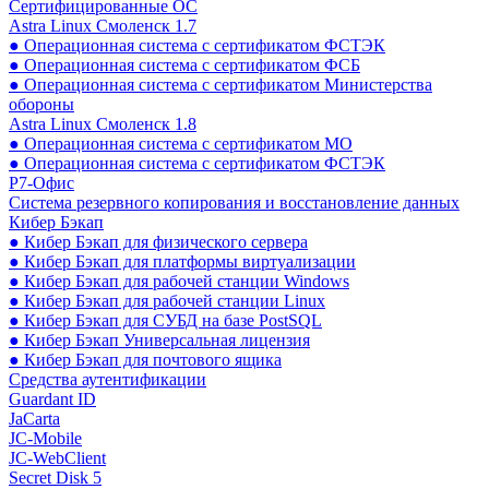
Сертифицированные ОС
Astra Linux Смоленск 1.7
● Операционная система с сертификатом ФСТЭК
● Операционная система с сертификатом ФСБ
● Операционная система с сертификатом Министерства
обороны
Astra Linux Смоленск 1.8
● Операционная система с сертификатом МО
● Операционная система с сертификатом ФСТЭК
Р7-Офис
Система резервного копирования и восстановление данных
Кибер Бэкап
● Кибер Бэкап для физического сервера
● Кибер Бэкап для платформы виртуализации
● Кибер Бэкап для рабочей станции Windows
● Кибер Бэкап для рабочей станции Linux
● Кибер Бэкап для СУБД на базе PostSQL
● Кибер Бэкап Универсальная лицензия
● Кибер Бэкап для почтового ящика
Средства аутентификации
Guardant ID
JaCarta
JC-Mobile
JC-WebClient
Secret Disk 5