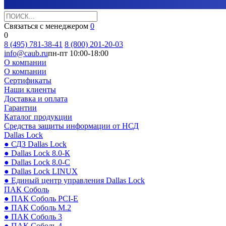
Связаться с менеджером
0
0
8 (495) 781-38-41
8 (800) 201-20-03
info@caub.ru
пн-пт 10:00-18:00
О компании
О компании
Сертификаты
Наши клиенты
Доставка и оплата
Гарантии
Каталог продукции
Средства защиты информации от НСД
Dallas Lock
● СДЗ Dallas Lock
● Dallas Lock 8.0-К
● Dallas Lock 8.0-С
● Dallas Lock LINUX
● Единый центр управления Dallas Lock
ПАК Соболь
● ПАК Соболь PCI-E
● ПАК Соболь М.2
● ПАК Соболь 3
● ПАК Соболь 4