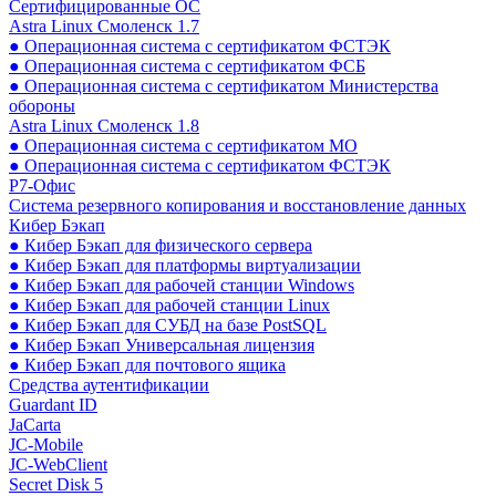
Сертифицированные ОС
Astra Linux Смоленск 1.7
● Операционная система с сертификатом ФСТЭК
● Операционная система с сертификатом ФСБ
● Операционная система с сертификатом Министерства
обороны
Astra Linux Смоленск 1.8
● Операционная система с сертификатом МО
● Операционная система с сертификатом ФСТЭК
Р7-Офис
Система резервного копирования и восстановление данных
Кибер Бэкап
● Кибер Бэкап для физического сервера
● Кибер Бэкап для платформы виртуализации
● Кибер Бэкап для рабочей станции Windows
● Кибер Бэкап для рабочей станции Linux
● Кибер Бэкап для СУБД на базе PostSQL
● Кибер Бэкап Универсальная лицензия
● Кибер Бэкап для почтового ящика
Средства аутентификации
Guardant ID
JaCarta
JC-Mobile
JC-WebClient
Secret Disk 5