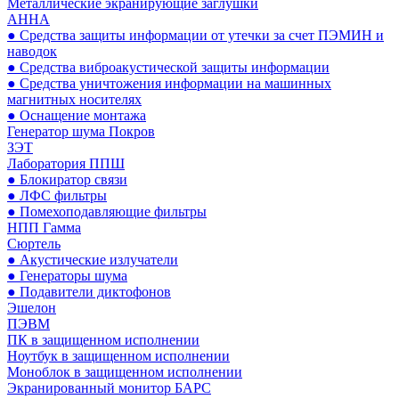
Металлические экранирующие заглушки
АННА
● Средства защиты информации от утечки за счет ПЭМИН и
наводок
● Средства виброакустической защиты информации
● Средства уничтожения информации на машинных
магнитных носителях
● Оснащение монтажа
Генератор шума Покров
ЗЭТ
Лаборатория ППШ
● Блокиратор связи
● ЛФС фильтры
● Помехоподавляющие фильтры
НПП Гамма
Сюртель
● Акустические излучатели
● Генераторы шума
● Подавители диктофонов
Эшелон
ПЭВМ
ПК в защищенном исполнении
Ноутбук в защищенном исполнении
Моноблок в защищенном исполнении
Экранированный монитор БАРС