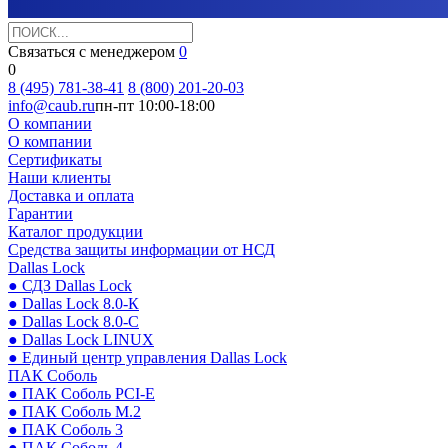
Связаться с менеджером
0
0
8 (495) 781-38-41
8 (800) 201-20-03
info@caub.ru
пн-пт 10:00-18:00
О компании
О компании
Сертификаты
Наши клиенты
Доставка и оплата
Гарантии
Каталог продукции
Средства защиты информации от НСД
Dallas Lock
● СДЗ Dallas Lock
● Dallas Lock 8.0-К
● Dallas Lock 8.0-С
● Dallas Lock LINUX
● Единый центр управления Dallas Lock
ПАК Соболь
● ПАК Соболь PCI-E
● ПАК Соболь М.2
● ПАК Соболь 3
● ПАК Соболь 4