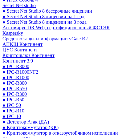
Secret Net studio
● Secret Net Studio 8 бессрочные лицензии
● Secret Net Studio 8 лицензии на 1 год
● Secret Net Studio 8 лицензии на 3 года
Антивирус DR.Web, сертифицированный ФСТЭК
Kaspersky
Средство защиты информации vGate R2
АПКШ Континент
ЦУС Континент
Криптошлюз Континент
Континент 3.9
● IPC-R3000
● IPC-R1000NF2
● IPC-R1000
● IPC-R800
● IPC-R550
● IPC-R300
● IPC-R50
● IPC-50
● IPC-R10
● IPC-10
● Детектор Атак (ДА)
● Криптокоммутатор (КК)
● Криптокоммутатор в отказоустойчивом исполнении