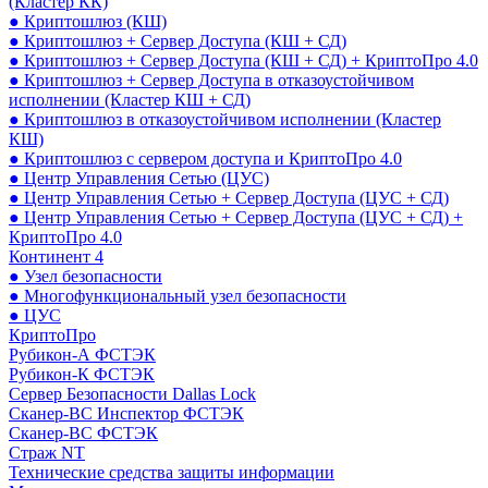
(Кластер КК)
● Криптошлюз (КШ)
● Криптошлюз + Сервер Доступа (КШ + СД)
● Криптошлюз + Сервер Доступа (КШ + СД) + КриптоПро 4.0
● Криптошлюз + Сервер Доступа в отказоустойчивом
исполнении (Кластер КШ + СД)
● Криптошлюз в отказоустойчивом исполнении (Кластер
КШ)
● Криптошлюз с сервером доступа и КриптоПро 4.0
● Центр Управления Сетью (ЦУС)
● Центр Управления Сетью + Сервер Доступа (ЦУС + СД)
● Центр Управления Сетью + Сервер Доступа (ЦУС + СД) +
КриптоПро 4.0
Континент 4
● Узел безопасности
● Многофункциональный узел безопасности
● ЦУС
КриптоПро
Рубикон-А ФСТЭК
Рубикон-К ФСТЭК
Сервер Безопасности Dallas Lock
Сканер-ВС Инспектор ФСТЭК
Сканер-ВС ФСТЭК
Страж NT
Технические средства защиты информации