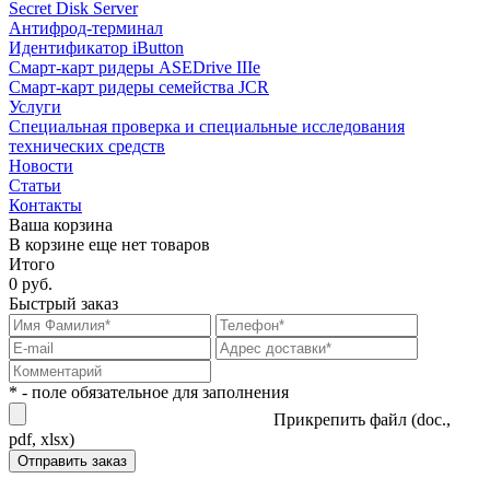
Secret Disk Server
Антифрод-терминал
Идентификатор iButton
Смарт-карт ридеры ASEDrive IIIe
Смарт-карт ридеры семейства JCR
Услуги
Специальная проверка и специальные исследования
технических средств
Новости
Статьи
Контакты
Ваша корзина
В корзине еще нет товаров
Итого
0 руб.
Быстрый заказ
* - поле обязательное для заполнения
Прикрепить файл (doc.,
pdf, xlsx)