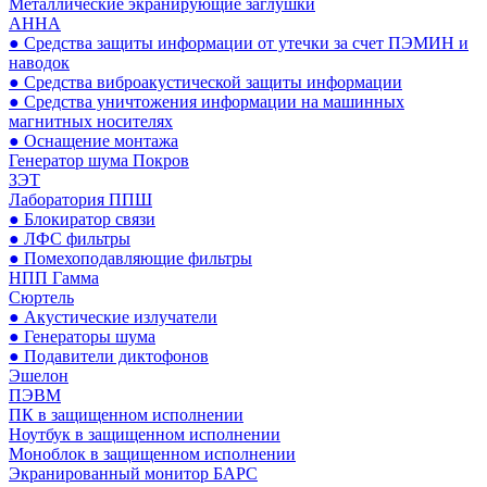
Металлические экранирующие заглушки
АННА
● Средства защиты информации от утечки за счет ПЭМИН и
наводок
● Средства виброакустической защиты информации
● Средства уничтожения информации на машинных
магнитных носителях
● Оснащение монтажа
Генератор шума Покров
ЗЭТ
Лаборатория ППШ
● Блокиратор связи
● ЛФС фильтры
● Помехоподавляющие фильтры
НПП Гамма
Сюртель
● Акустические излучатели
● Генераторы шума
● Подавители диктофонов
Эшелон
ПЭВМ
ПК в защищенном исполнении
Ноутбук в защищенном исполнении
Моноблок в защищенном исполнении
Экранированный монитор БАРС