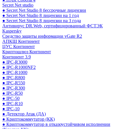
Secret Net studio
● Secret Net Studio 8 бессрочные лицензии
● Secret Net Studio 8 лицензии на 1 год
● Secret Net Studio 8 лицензии на 3 года
Антивирус DR.Web, сертифицированный ФСТЭК
Kaspersky
Средство защиты информации vGate R2
АПКШ Континент
ЦУС Континент
Криптошлюз Континент
Континент 3.9
● IPC-R3000
● IPC-R1000NF2
● IPC-R1000
● IPC-R800
● IPC-R550
● IPC-R300
● IPC-R50
● IPC-50
● IPC-R10
● IPC-10
● Детектор Атак (ДА)
● Криптокоммутатор (КК)
● Криптокоммутатор в отказоустойчивом исполнении