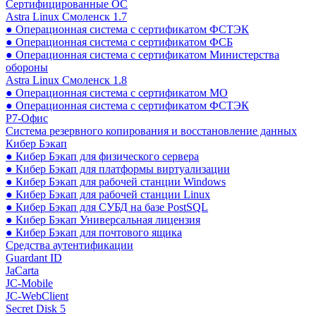
Сертифицированные ОС
Astra Linux Смоленск 1.7
● Операционная система с сертификатом ФСТЭК
● Операционная система с сертификатом ФСБ
● Операционная система с сертификатом Министерства
обороны
Astra Linux Смоленск 1.8
● Операционная система с сертификатом МО
● Операционная система с сертификатом ФСТЭК
Р7-Офис
Система резервного копирования и восстановление данных
Кибер Бэкап
● Кибер Бэкап для физического сервера
● Кибер Бэкап для платформы виртуализации
● Кибер Бэкап для рабочей станции Windows
● Кибер Бэкап для рабочей станции Linux
● Кибер Бэкап для СУБД на базе PostSQL
● Кибер Бэкап Универсальная лицензия
● Кибер Бэкап для почтового ящика
Средства аутентификации
Guardant ID
JaCarta
JC-Mobile
JC-WebClient
Secret Disk 5