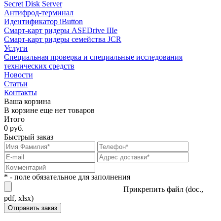
Secret Disk Server
Антифрод-терминал
Идентификатор iButton
Смарт-карт ридеры ASEDrive IIIe
Смарт-карт ридеры семейства JCR
Услуги
Специальная проверка и специальные исследования
технических средств
Новости
Статьи
Контакты
Ваша корзина
В корзине еще нет товаров
Итого
0 руб.
Быстрый заказ
* - поле обязательное для заполнения
Прикрепить файл (doc.,
pdf, xlsx)