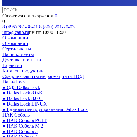
Связаться с менеджером
0
0
8 (495) 781-38-41
8 (800) 201-20-03
info@caub.ru
пн-пт 10:00-18:00
О компании
О компании
Сертификаты
Наши клиенты
Доставка и оплата
Гарантии
Каталог продукции
Средства защиты информации от НСД
Dallas Lock
● СДЗ Dallas Lock
● Dallas Lock 8.0-К
● Dallas Lock 8.0-С
● Dallas Lock LINUX
● Единый центр управления Dallas Lock
ПАК Соболь
● ПАК Соболь PCI-E
● ПАК Соболь М.2
● ПАК Соболь 3
● ПАК Соболь 4