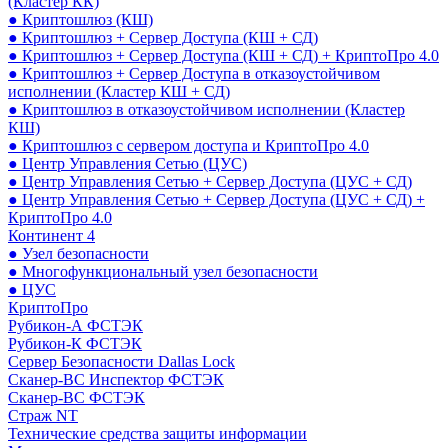
(Кластер КК)
● Криптошлюз (КШ)
● Криптошлюз + Сервер Доступа (КШ + СД)
● Криптошлюз + Сервер Доступа (КШ + СД) + КриптоПро 4.0
● Криптошлюз + Сервер Доступа в отказоустойчивом
исполнении (Кластер КШ + СД)
● Криптошлюз в отказоустойчивом исполнении (Кластер
КШ)
● Криптошлюз с сервером доступа и КриптоПро 4.0
● Центр Управления Сетью (ЦУС)
● Центр Управления Сетью + Сервер Доступа (ЦУС + СД)
● Центр Управления Сетью + Сервер Доступа (ЦУС + СД) +
КриптоПро 4.0
Континент 4
● Узел безопасности
● Многофункциональный узел безопасности
● ЦУС
КриптоПро
Рубикон-А ФСТЭК
Рубикон-К ФСТЭК
Сервер Безопасности Dallas Lock
Сканер-ВС Инспектор ФСТЭК
Сканер-ВС ФСТЭК
Страж NT
Технические средства защиты информации