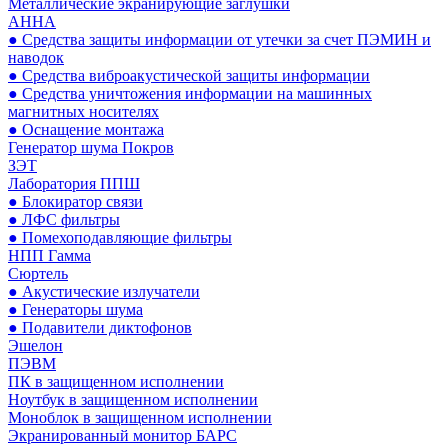
Металлические экранирующие заглушки
АННА
● Средства защиты информации от утечки за счет ПЭМИН и
наводок
● Средства виброакустической защиты информации
● Средства уничтожения информации на машинных
магнитных носителях
● Оснащение монтажа
Генератор шума Покров
ЗЭТ
Лаборатория ППШ
● Блокиратор связи
● ЛФС фильтры
● Помехоподавляющие фильтры
НПП Гамма
Сюртель
● Акустические излучатели
● Генераторы шума
● Подавители диктофонов
Эшелон
ПЭВМ
ПК в защищенном исполнении
Ноутбук в защищенном исполнении
Моноблок в защищенном исполнении
Экранированный монитор БАРС