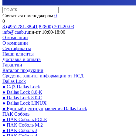
Связаться с менеджером
0
0
8 (495) 781-38-41
8 (800) 201-20-03
info@caub.ru
пн-пт 10:00-18:00
О компании
О компании
Сертификаты
Наши клиенты
Доставка и оплата
Гарантии
Каталог продукции
Средства защиты информации от НСД
Dallas Lock
● СДЗ Dallas Lock
● Dallas Lock 8.0-К
● Dallas Lock 8.0-С
● Dallas Lock LINUX
● Единый центр управления Dallas Lock
ПАК Соболь
● ПАК Соболь PCI-E
● ПАК Соболь М.2
● ПАК Соболь 3
● ПАК Соболь 4