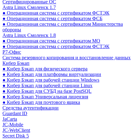
Сертифицированные ОС
Astra Linux Смоленск 1.7
● Операционная система с сертификатом ФСТЭК
● Операционная система с сертификатом ФСБ
● Операционная система с сертификатом Министерства
обороны
Astra Linux Смоленск 1.8
● Операционная система с сертификатом МО
● Операционная система с сертификатом ФСТЭК
Р7-Офис
Система резервного копирования и восстановление данных
Кибер Бэкап
● Кибер Бэкап для физического сервера
● Кибер Бэкап для платформы виртуализации
● Кибер Бэкап для рабочей станции Windows
● Кибер Бэкап для рабочей станции Linux
● Кибер Бэкап для СУБД на базе PostSQL
● Кибер Бэкап Универсальная лицензия
● Кибер Бэкап для почтового ящика
Средства аутентификации
Guardant ID
JaCarta
JC-Mobile
JC-WebClient
Secret Disk 5