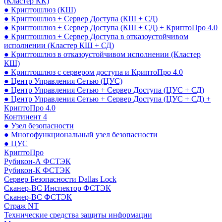
(Кластер КК)
● Криптошлюз (КШ)
● Криптошлюз + Сервер Доступа (КШ + СД)
● Криптошлюз + Сервер Доступа (КШ + СД) + КриптоПро 4.0
● Криптошлюз + Сервер Доступа в отказоустойчивом
исполнении (Кластер КШ + СД)
● Криптошлюз в отказоустойчивом исполнении (Кластер
КШ)
● Криптошлюз с сервером доступа и КриптоПро 4.0
● Центр Управления Сетью (ЦУС)
● Центр Управления Сетью + Сервер Доступа (ЦУС + СД)
● Центр Управления Сетью + Сервер Доступа (ЦУС + СД) +
КриптоПро 4.0
Континент 4
● Узел безопасности
● Многофункциональный узел безопасности
● ЦУС
КриптоПро
Рубикон-А ФСТЭК
Рубикон-К ФСТЭК
Сервер Безопасности Dallas Lock
Сканер-ВС Инспектор ФСТЭК
Сканер-ВС ФСТЭК
Страж NT
Технические средства защиты информации