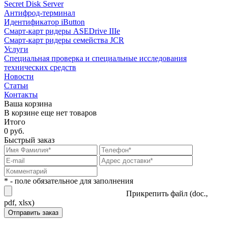
Secret Disk Server
Антифрод-терминал
Идентификатор iButton
Смарт-карт ридеры ASEDrive IIIe
Смарт-карт ридеры семейства JCR
Услуги
Специальная проверка и специальные исследования
технических средств
Новости
Статьи
Контакты
Ваша корзина
В корзине еще нет товаров
Итого
0 руб.
Быстрый заказ
* - поле обязательное для заполнения
Прикрепить файл (doc.,
pdf, xlsx)