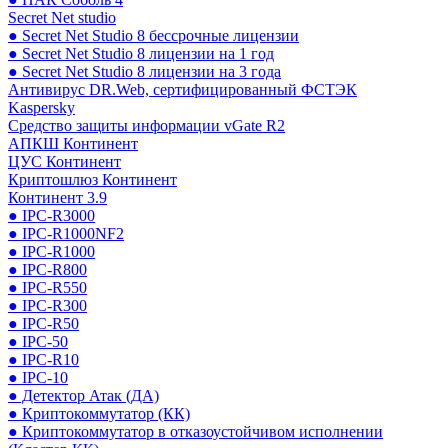
Secret Net studio
● Secret Net Studio 8 бессрочные лицензии
● Secret Net Studio 8 лицензии на 1 год
● Secret Net Studio 8 лицензии на 3 года
Антивирус DR.Web, сертифицированный ФСТЭК
Kaspersky
Средство защиты информации vGate R2
АПКШ Континент
ЦУС Континент
Криптошлюз Континент
Континент 3.9
● IPC-R3000
● IPC-R1000NF2
● IPC-R1000
● IPC-R800
● IPC-R550
● IPC-R300
● IPC-R50
● IPC-50
● IPC-R10
● IPC-10
● Детектор Атак (ДА)
● Криптокоммутатор (КК)
● Криптокоммутатор в отказоустойчивом исполнении