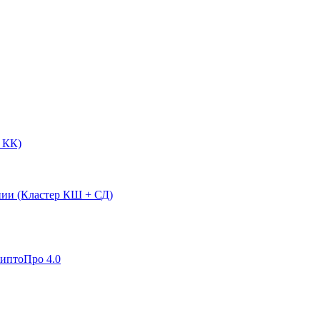
 КК)
нии (Кластер КШ + СД)
риптоПро 4.0