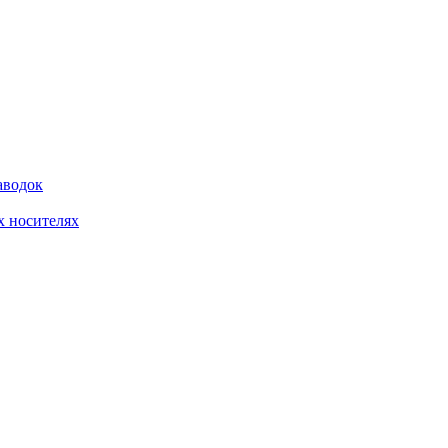
аводок
 носителях