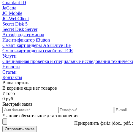
Guardant ID
JaCarta
JC-Mobile
JC-WebClient
Secret Disk 5
Secret Disk Server
Антифрод-терминал
Идентификатор iButton
Смарт-карт ридеры ASEDrive IIIe
Смарт-карт ридеры семейства JCR
Услуги
Специальная проверка и специальные исследования техническ
Новости
Статьи
Контакты
Ваша корзина
В корзине еще нет товаров
Итого
0 руб.
Быстрый заказ
* - поле обязательное для заполнения
Прикрепить файл (doc., pdf, 