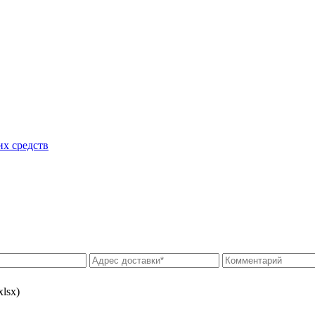
их средств
xlsx)