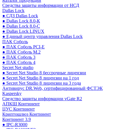
Каталог продукции
Средства защиты информации от НСД
Dallas Lock
● СДЗ Dallas Lock
● Dallas Lock 8.0-К
● Dallas Lock 8.0-С
● Dallas Lock LINUX
● Единый центр управления Dallas Lock
ПАК Соболь
● ПАК Соболь PCI-E
● ПАК Соболь М.2
● ПАК Соболь 3
● ПАК Соболь 4
Secret Net studio
● Secret Net Studio 8 бессрочные лицензии
● Secret Net Studio 8 лицензии на 1 год
● Secret Net Studio 8 лицензии на 3 года
Антивирус DR.Web, сертифицированный ФСТЭК
Kaspersky
Средство защиты информации vGate R2
АПКШ Континент
ЦУС Континент
Криптошлюз Континент
Континент 3.9
● IPC-R3000