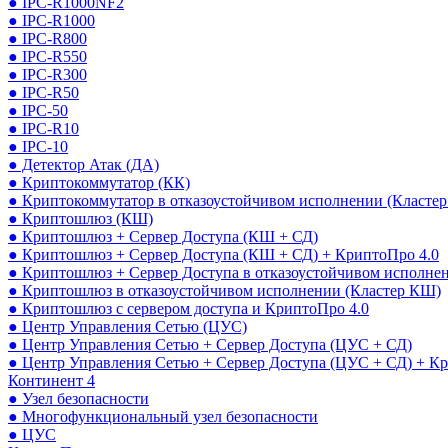
● IPC-R1000NF2
● IPC-R1000
● IPC-R800
● IPC-R550
● IPC-R300
● IPC-R50
● IPC-50
● IPC-R10
● IPC-10
● Детектор Атак (ДА)
● Криптокоммутатор (КК)
● Криптокоммутатор в отказоустойчивом исполнении (Кластер
● Криптошлюз (КШ)
● Криптошлюз + Сервер Доступа (КШ + СД)
● Криптошлюз + Сервер Доступа (КШ + СД) + КриптоПро 4.0
● Криптошлюз + Сервер Доступа в отказоустойчивом исполне
● Криптошлюз в отказоустойчивом исполнении (Кластер КШ)
● Криптошлюз с сервером доступа и КриптоПро 4.0
● Центр Управления Сетью (ЦУС)
● Центр Управления Сетью + Сервер Доступа (ЦУС + СД)
● Центр Управления Сетью + Сервер Доступа (ЦУС + СД) + К
Континент 4
● Узел безопасности
● Многофункциональный узел безопасности
● ЦУС