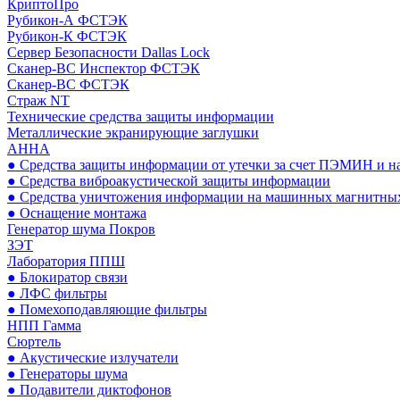
КриптоПро
Рубикон-А ФСТЭК
Рубикон-К ФСТЭК
Сервер Безопасности Dallas Lock
Сканер-ВС Инспектор ФСТЭК
Сканер-ВС ФСТЭК
Страж NT
Технические средства защиты информации
Металлические экранирующие заглушки
АННА
● Средства защиты информации от утечки за счет ПЭМИН и н
● Средства виброакустической защиты информации
● Средства уничтожения информации на машинных магнитных
● Оснащение монтажа
Генератор шума Покров
ЗЭТ
Лаборатория ППШ
● Блокиратор связи
● ЛФС фильтры
● Помехоподавляющие фильтры
НПП Гамма
Сюртель
● Акустические излучатели
● Генераторы шума
● Подавители диктофонов