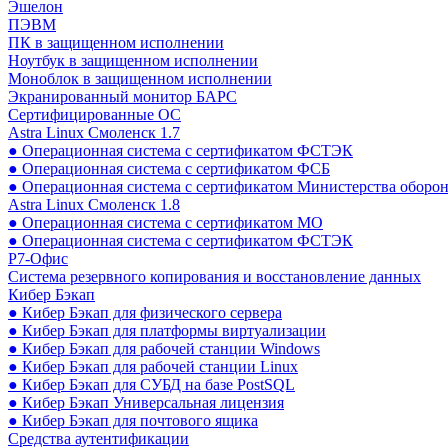
Эшелон
ПЭВМ
ПК в защищенном исполнении
Ноутбук в защищенном исполнении
Моноблок в защищенном исполнении
Экранированный монитор БАРС
Сертифицированные ОС
Astra Linux Смоленск 1.7
● Операционная система с сертификатом ФСТЭК
● Операционная система с сертификатом ФСБ
● Операционная система с сертификатом Министерства оборо
Astra Linux Смоленск 1.8
● Операционная система с сертификатом МО
● Операционная система с сертификатом ФСТЭК
Р7-Офис
Система резервного копирования и восстановление данных
Кибер Бэкап
● Кибер Бэкап для физического сервера
● Кибер Бэкап для платформы виртуализации
● Кибер Бэкап для рабочей станции Windows
● Кибер Бэкап для рабочей станции Linux
● Кибер Бэкап для СУБД на базе PostSQL
● Кибер Бэкап Универсальная лицензия
● Кибер Бэкап для почтового ящика
Средства аутентификации