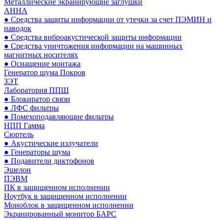
Металлические экранирующие заглушки
АННА
● Средства защиты информации от утечки за счет ПЭМИН и
наводок
● Средства виброакустической защиты информации
● Средства уничтожения информации на машинных
магнитных носителях
● Оснащение монтажа
Генератор шума Покров
ЗЭТ
Лаборатория ППШ
● Блокиратор связи
● ЛФС фильтры
● Помехоподавляющие фильтры
НПП Гамма
Сюртель
● Акустические излучатели
● Генераторы шума
● Подавители диктофонов
Эшелон
ПЭВМ
ПК в защищенном исполнении
Ноутбук в защищенном исполнении
Моноблок в защищенном исполнении
Экранированный монитор БАРС