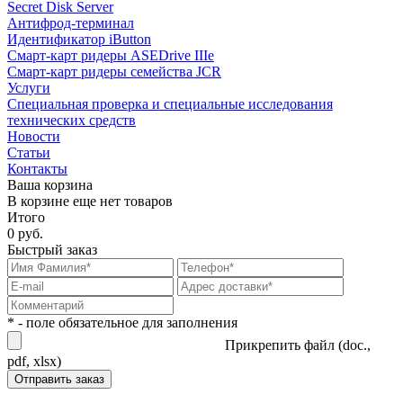
Secret Disk Server
Антифрод-терминал
Идентификатор iButton
Смарт-карт ридеры ASEDrive IIIe
Смарт-карт ридеры семейства JCR
Услуги
Специальная проверка и специальные исследования
технических средств
Новости
Статьи
Контакты
Ваша корзина
В корзине еще нет товаров
Итого
0 руб.
Быстрый заказ
* - поле обязательное для заполнения
Прикрепить файл (doc.,
pdf, xlsx)