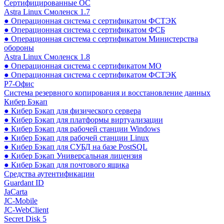
Сертифицированные ОС
Astra Linux Смоленск 1.7
● Операционная система с сертификатом ФСТЭК
● Операционная система с сертификатом ФСБ
● Операционная система с сертификатом Министерства
обороны
Astra Linux Смоленск 1.8
● Операционная система с сертификатом МО
● Операционная система с сертификатом ФСТЭК
Р7-Офис
Система резервного копирования и восстановление данных
Кибер Бэкап
● Кибер Бэкап для физического сервера
● Кибер Бэкап для платформы виртуализации
● Кибер Бэкап для рабочей станции Windows
● Кибер Бэкап для рабочей станции Linux
● Кибер Бэкап для СУБД на базе PostSQL
● Кибер Бэкап Универсальная лицензия
● Кибер Бэкап для почтового ящика
Средства аутентификации
Guardant ID
JaCarta
JC-Mobile
JC-WebClient
Secret Disk 5