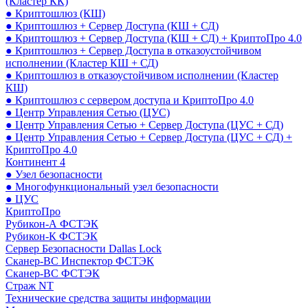
(Кластер КК)
● Криптошлюз (КШ)
● Криптошлюз + Сервер Доступа (КШ + СД)
● Криптошлюз + Сервер Доступа (КШ + СД) + КриптоПро 4.0
● Криптошлюз + Сервер Доступа в отказоустойчивом
исполнении (Кластер КШ + СД)
● Криптошлюз в отказоустойчивом исполнении (Кластер
КШ)
● Криптошлюз с сервером доступа и КриптоПро 4.0
● Центр Управления Сетью (ЦУС)
● Центр Управления Сетью + Сервер Доступа (ЦУС + СД)
● Центр Управления Сетью + Сервер Доступа (ЦУС + СД) +
КриптоПро 4.0
Континент 4
● Узел безопасности
● Многофункциональный узел безопасности
● ЦУС
КриптоПро
Рубикон-А ФСТЭК
Рубикон-К ФСТЭК
Сервер Безопасности Dallas Lock
Сканер-ВС Инспектор ФСТЭК
Сканер-ВС ФСТЭК
Страж NT
Технические средства защиты информации