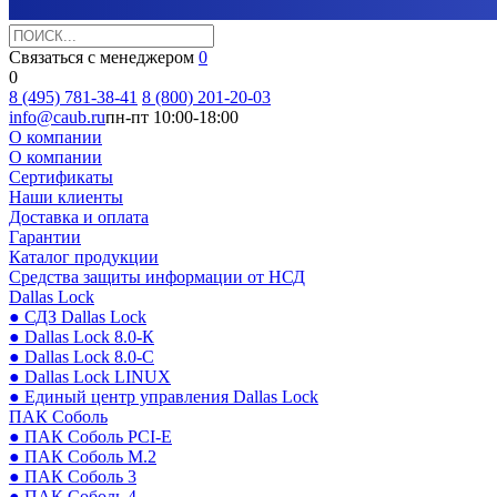
Связаться с менеджером
0
0
8 (495) 781-38-41
8 (800) 201-20-03
info@caub.ru
пн-пт 10:00-18:00
О компании
О компании
Сертификаты
Наши клиенты
Доставка и оплата
Гарантии
Каталог продукции
Средства защиты информации от НСД
Dallas Lock
● СДЗ Dallas Lock
● Dallas Lock 8.0-К
● Dallas Lock 8.0-С
● Dallas Lock LINUX
● Единый центр управления Dallas Lock
ПАК Соболь
● ПАК Соболь PCI-E
● ПАК Соболь М.2
● ПАК Соболь 3
● ПАК Соболь 4