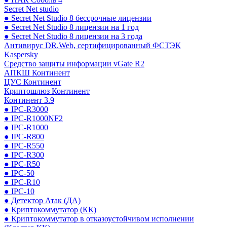
Secret Net studio
● Secret Net Studio 8 бессрочные лицензии
● Secret Net Studio 8 лицензии на 1 год
● Secret Net Studio 8 лицензии на 3 года
Антивирус DR.Web, сертифицированный ФСТЭК
Kaspersky
Средство защиты информации vGate R2
АПКШ Континент
ЦУС Континент
Криптошлюз Континент
Континент 3.9
● IPC-R3000
● IPC-R1000NF2
● IPC-R1000
● IPC-R800
● IPC-R550
● IPC-R300
● IPC-R50
● IPC-50
● IPC-R10
● IPC-10
● Детектор Атак (ДА)
● Криптокоммутатор (КК)
● Криптокоммутатор в отказоустойчивом исполнении