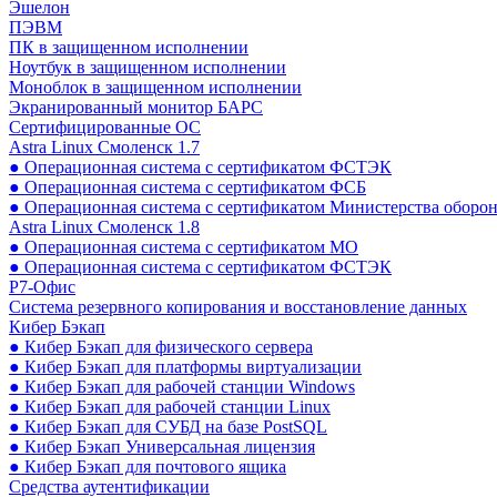
Эшелон
ПЭВМ
ПК в защищенном исполнении
Ноутбук в защищенном исполнении
Моноблок в защищенном исполнении
Экранированный монитор БАРС
Сертифицированные ОС
Astra Linux Смоленск 1.7
● Операционная система с сертификатом ФСТЭК
● Операционная система с сертификатом ФСБ
● Операционная система с сертификатом Министерства оборо
Astra Linux Смоленск 1.8
● Операционная система с сертификатом МО
● Операционная система с сертификатом ФСТЭК
Р7-Офис
Система резервного копирования и восстановление данных
Кибер Бэкап
● Кибер Бэкап для физического сервера
● Кибер Бэкап для платформы виртуализации
● Кибер Бэкап для рабочей станции Windows
● Кибер Бэкап для рабочей станции Linux
● Кибер Бэкап для СУБД на базе PostSQL
● Кибер Бэкап Универсальная лицензия
● Кибер Бэкап для почтового ящика
Средства аутентификации