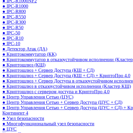
● IPC-R1000NF2
● IPC-R1000
● IPC-R800
● IPC-R550
● IPC-R300
● IPC-R50
● IPC-50
● IPC-R10
● IPC-10
● Детектор Атак (ДА)
● Криптокоммутатор (КК)
● Криптокоммутатор в отказоустойчивом исполнении (Кластер
● Криптошлюз (КШ)
● Криптошлюз + Сервер Доступа (КШ + СД)
● Криптошлюз + Сервер Доступа (КШ + СД) + КриптоПро 4.0
● Криптошлюз + Сервер Доступа в отказоустойчивом исполне
● Криптошлюз в отказоустойчивом исполнении (Кластер КШ)
● Криптошлюз с сервером доступа и КриптоПро 4.0
● Центр Управления Сетью (ЦУС)
● Центр Управления Сетью + Сервер Доступа (ЦУС + СД)
● Центр Управления Сетью + Сервер Доступа (ЦУС + СД) + К
Континент 4
● Узел безопасности
● Многофункциональный узел безопасности
● ЦУС