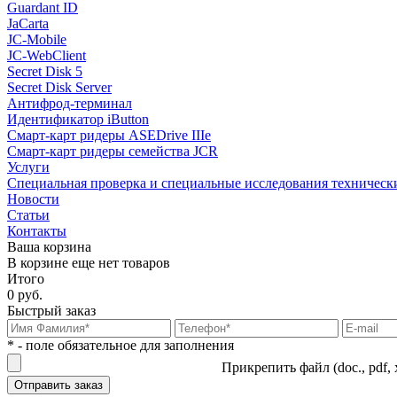
Guardant ID
JaCarta
JC-Mobile
JC-WebClient
Secret Disk 5
Secret Disk Server
Антифрод-терминал
Идентификатор iButton
Смарт-карт ридеры ASEDrive IIIe
Смарт-карт ридеры семейства JCR
Услуги
Специальная проверка и специальные исследования техническ
Новости
Статьи
Контакты
Ваша корзина
В корзине еще нет товаров
Итого
0 руб.
Быстрый заказ
* - поле обязательное для заполнения
Прикрепить файл (doc., pdf, 