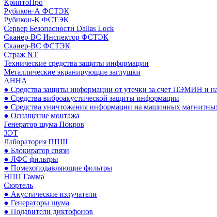
КриптоПро
Рубикон-А ФСТЭК
Рубикон-К ФСТЭК
Сервер Безопасности Dallas Lock
Сканер-ВС Инспектор ФСТЭК
Сканер-ВС ФСТЭК
Страж NT
Технические средства защиты информации
Металлические экранирующие заглушки
АННА
● Средства защиты информации от утечки за счет ПЭМИН и н
● Средства виброакустической защиты информации
● Средства уничтожения информации на машинных магнитных
● Оснащение монтажа
Генератор шума Покров
ЗЭТ
Лаборатория ППШ
● Блокиратор связи
● ЛФС фильтры
● Помехоподавляющие фильтры
НПП Гамма
Сюртель
● Акустические излучатели
● Генераторы шума
● Подавители диктофонов