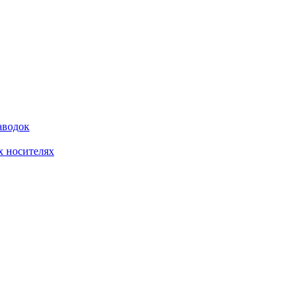
аводок
 носителях