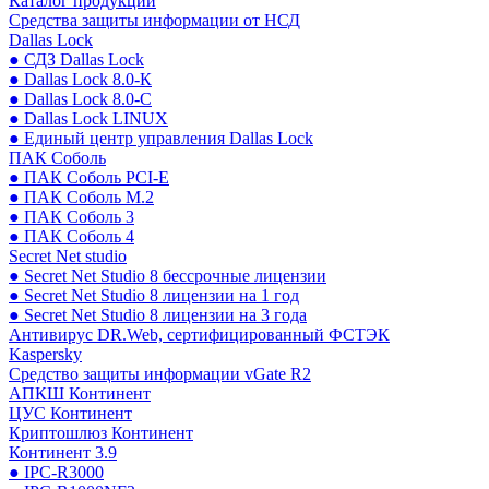
Каталог продукции
Средства защиты информации от НСД
Dallas Lock
● СДЗ Dallas Lock
● Dallas Lock 8.0-К
● Dallas Lock 8.0-С
● Dallas Lock LINUX
● Единый центр управления Dallas Lock
ПАК Соболь
● ПАК Соболь PCI-E
● ПАК Соболь М.2
● ПАК Соболь 3
● ПАК Соболь 4
Secret Net studio
● Secret Net Studio 8 бессрочные лицензии
● Secret Net Studio 8 лицензии на 1 год
● Secret Net Studio 8 лицензии на 3 года
Антивирус DR.Web, сертифицированный ФСТЭК
Kaspersky
Средство защиты информации vGate R2
АПКШ Континент
ЦУС Континент
Криптошлюз Континент
Континент 3.9
● IPC-R3000