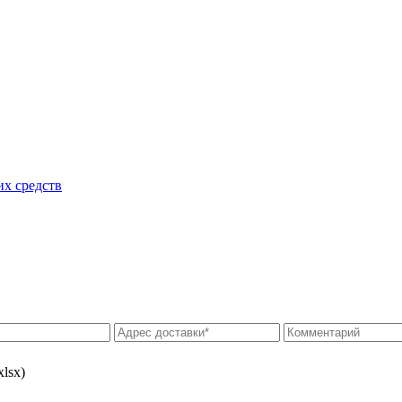
их средств
xlsx)