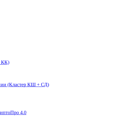
 КК)
нии (Кластер КШ + СД)
риптоПро 4.0