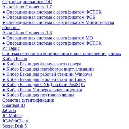
Сертифицированные ОС
Astra Linux Смоленск 1.7
● Операционная система с сертификатом ФСТЭК
● Операционная система с сертификатом ФСБ
● Операционная система с сертификатом Министерства
обороны
Astra Linux Смоленск 1.8
● Операционная система с сертификатом МО
● Операционная система с сертификатом ФСТЭК
Р7-Офис
Система резервного копирования и восстановление данных
Кибер Бэкап
● Кибер Бэкап для физического сервера
● Кибер Бэкап для платформы виртуализации
● Кибер Бэкап для рабочей станции Windows
● Кибер Бэкап для рабочей станции Linux
● Кибер Бэкап для СУБД на базе PostSQL
● Кибер Бэкап Универсальная лицензия
● Кибер Бэкап для почтового ящика
Средства аутентификации
Guardant ID
JaCarta
JC-Mobile
JC-WebClient
Secret Disk 5