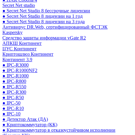
Secret Net studio
● Secret Net Studio 8 бессрочные лицензии
● Secret Net Studio 8 лицензии на 1 год
● Secret Net Studio 8 лицензии на 3 года
Антивирус DR.Web, сертифицированный ФСТЭК
Kaspersky
Средство защиты информации vGate R2
АПКШ Континент
ЦУС Континент
Криптошлюз Континент
Континент 3.9
● IPC-R3000
● IPC-R1000NF2
● IPC-R1000
● IPC-R800
● IPC-R550
● IPC-R300
● IPC-R50
● IPC-50
● IPC-R10
● IPC-10
● Детектор Атак (ДА)
● Криптокоммутатор (КК)
● Криптокоммутатор в отказоустойчивом исполнении