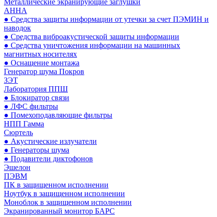
Металлические экранирующие заглушки
АННА
● Средства защиты информации от утечки за счет ПЭМИН и
наводок
● Средства виброакустической защиты информации
● Средства уничтожения информации на машинных
магнитных носителях
● Оснащение монтажа
Генератор шума Покров
ЗЭТ
Лаборатория ППШ
● Блокиратор связи
● ЛФС фильтры
● Помехоподавляющие фильтры
НПП Гамма
Сюртель
● Акустические излучатели
● Генераторы шума
● Подавители диктофонов
Эшелон
ПЭВМ
ПК в защищенном исполнении
Ноутбук в защищенном исполнении
Моноблок в защищенном исполнении
Экранированный монитор БАРС