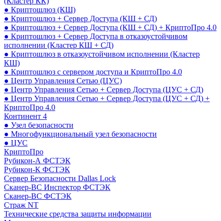
(Кластер КК)
● Криптошлюз (КШ)
● Криптошлюз + Сервер Доступа (КШ + СД)
● Криптошлюз + Сервер Доступа (КШ + СД) + КриптоПро 4.0
● Криптошлюз + Сервер Доступа в отказоустойчивом
исполнении (Кластер КШ + СД)
● Криптошлюз в отказоустойчивом исполнении (Кластер
КШ)
● Криптошлюз с сервером доступа и КриптоПро 4.0
● Центр Управления Сетью (ЦУС)
● Центр Управления Сетью + Сервер Доступа (ЦУС + СД)
● Центр Управления Сетью + Сервер Доступа (ЦУС + СД) +
КриптоПро 4.0
Континент 4
● Узел безопасности
● Многофункциональный узел безопасности
● ЦУС
КриптоПро
Рубикон-А ФСТЭК
Рубикон-К ФСТЭК
Сервер Безопасности Dallas Lock
Сканер-ВС Инспектор ФСТЭК
Сканер-ВС ФСТЭК
Страж NT
Технические средства защиты информации