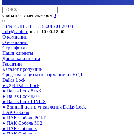
Связаться с менеджером
0
0
8 (495) 781-38-41
8 (800) 201-20-03
info@caub.ru
пн-пт 10:00-18:00
О компании
О компании
Сертификаты
Наши клиенты
Доставка и оплата
Гарантии
Каталог продукции
Средства защиты информации от НСД
Dallas Lock
● СДЗ Dallas Lock
● Dallas Lock 8.0-К
● Dallas Lock 8.0-С
● Dallas Lock LINUX
● Единый центр управления Dallas Lock
ПАК Соболь
● ПАК Соболь PCI-E
● ПАК Соболь М.2
● ПАК Соболь 3
● ПАК Соболь 4