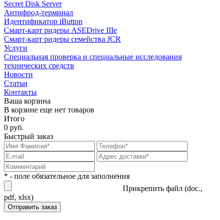
Secret Disk Server
Антифрод-терминал
Идентификатор iButton
Смарт-карт ридеры ASEDrive IIIe
Смарт-карт ридеры семейства JCR
Услуги
Специальная проверка и специальные исследования
технических средств
Новости
Статьи
Контакты
Ваша корзина
В корзине еще нет товаров
Итого
0 руб.
Быстрый заказ
* - поле обязательное для заполнения
Прикрепить файл (doc.,
pdf, xlsx)