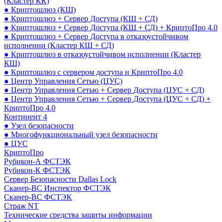
(Кластер КК)
● Криптошлюз (КШ)
● Криптошлюз + Сервер Доступа (КШ + СД)
● Криптошлюз + Сервер Доступа (КШ + СД) + КриптоПро 4.0
● Криптошлюз + Сервер Доступа в отказоустойчивом
исполнении (Кластер КШ + СД)
● Криптошлюз в отказоустойчивом исполнении (Кластер
КШ)
● Криптошлюз с сервером доступа и КриптоПро 4.0
● Центр Управления Сетью (ЦУС)
● Центр Управления Сетью + Сервер Доступа (ЦУС + СД)
● Центр Управления Сетью + Сервер Доступа (ЦУС + СД) +
КриптоПро 4.0
Континент 4
● Узел безопасности
● Многофункциональный узел безопасности
● ЦУС
КриптоПро
Рубикон-А ФСТЭК
Рубикон-К ФСТЭК
Сервер Безопасности Dallas Lock
Сканер-ВС Инспектор ФСТЭК
Сканер-ВС ФСТЭК
Страж NT
Технические средства защиты информации