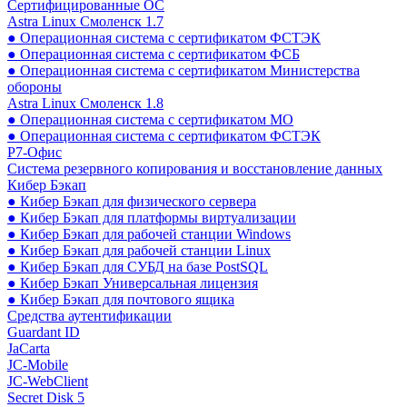
Сертифицированные ОС
Astra Linux Смоленск 1.7
● Операционная система с сертификатом ФСТЭК
● Операционная система с сертификатом ФСБ
● Операционная система с сертификатом Министерства
обороны
Astra Linux Смоленск 1.8
● Операционная система с сертификатом МО
● Операционная система с сертификатом ФСТЭК
Р7-Офис
Система резервного копирования и восстановление данных
Кибер Бэкап
● Кибер Бэкап для физического сервера
● Кибер Бэкап для платформы виртуализации
● Кибер Бэкап для рабочей станции Windows
● Кибер Бэкап для рабочей станции Linux
● Кибер Бэкап для СУБД на базе PostSQL
● Кибер Бэкап Универсальная лицензия
● Кибер Бэкап для почтового ящика
Средства аутентификации
Guardant ID
JaCarta
JC-Mobile
JC-WebClient
Secret Disk 5