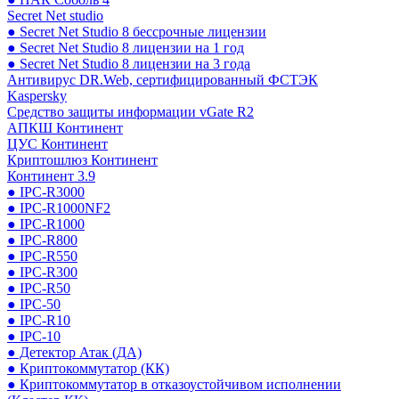
Secret Net studio
● Secret Net Studio 8 бессрочные лицензии
● Secret Net Studio 8 лицензии на 1 год
● Secret Net Studio 8 лицензии на 3 года
Антивирус DR.Web, сертифицированный ФСТЭК
Kaspersky
Средство защиты информации vGate R2
АПКШ Континент
ЦУС Континент
Криптошлюз Континент
Континент 3.9
● IPC-R3000
● IPC-R1000NF2
● IPC-R1000
● IPC-R800
● IPC-R550
● IPC-R300
● IPC-R50
● IPC-50
● IPC-R10
● IPC-10
● Детектор Атак (ДА)
● Криптокоммутатор (КК)
● Криптокоммутатор в отказоустойчивом исполнении