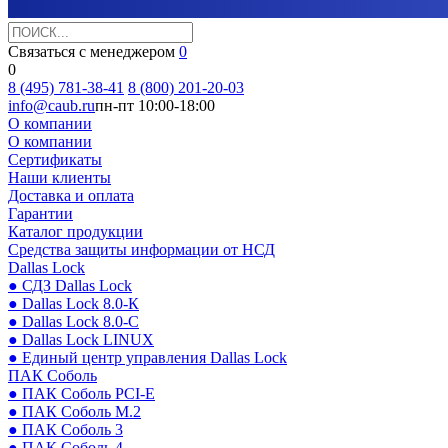
Связаться с менеджером
0
0
8 (495) 781-38-41
8 (800) 201-20-03
info@caub.ru
пн-пт 10:00-18:00
О компании
О компании
Сертификаты
Наши клиенты
Доставка и оплата
Гарантии
Каталог продукции
Средства защиты информации от НСД
Dallas Lock
● СДЗ Dallas Lock
● Dallas Lock 8.0-К
● Dallas Lock 8.0-С
● Dallas Lock LINUX
● Единый центр управления Dallas Lock
ПАК Соболь
● ПАК Соболь PCI-E
● ПАК Соболь М.2
● ПАК Соболь 3
● ПАК Соболь 4