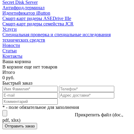
Secret Disk Server
Антифрод-терминал
Идентификатор iButton
Смарт-карт ридеры ASEDrive IIIe
Смарт-карт ридеры семейства JCR
Услуги
Специальная проверка и специальные исследования
технических средств
Новости
Статьи
Контакты
Ваша корзина
В корзине еще нет товаров
Итого
0 руб.
Быстрый заказ
* - поле обязательное для заполнения
Прикрепить файл (doc.,
pdf, xlsx)