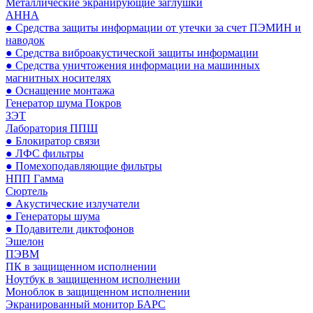
Металлические экранирующие заглушки
АННА
● Средства защиты информации от утечки за счет ПЭМИН и
наводок
● Средства виброакустической защиты информации
● Средства уничтожения информации на машинных
магнитных носителях
● Оснащение монтажа
Генератор шума Покров
ЗЭТ
Лаборатория ППШ
● Блокиратор связи
● ЛФС фильтры
● Помехоподавляющие фильтры
НПП Гамма
Сюртель
● Акустические излучатели
● Генераторы шума
● Подавители диктофонов
Эшелон
ПЭВМ
ПК в защищенном исполнении
Ноутбук в защищенном исполнении
Моноблок в защищенном исполнении
Экранированный монитор БАРС