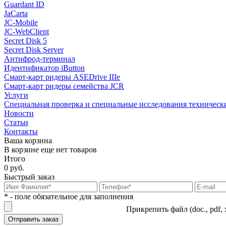
Guardant ID
JaCarta
JC-Mobile
JC-WebClient
Secret Disk 5
Secret Disk Server
Антифрод-терминал
Идентификатор iButton
Смарт-карт ридеры ASEDrive IIIe
Смарт-карт ридеры семейства JCR
Услуги
Специальная проверка и специальные исследования техническ
Новости
Статьи
Контакты
Ваша корзина
В корзине еще нет товаров
Итого
0 руб.
Быстрый заказ
* - поле обязательное для заполнения
Прикрепить файл (doc., pdf, 