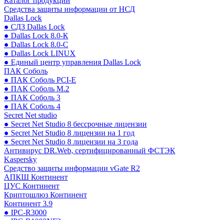
Каталог продукции
Средства защиты информации от НСД
Dallas Lock
● СДЗ Dallas Lock
● Dallas Lock 8.0-К
● Dallas Lock 8.0-С
● Dallas Lock LINUX
● Единый центр управления Dallas Lock
ПАК Соболь
● ПАК Соболь PCI-E
● ПАК Соболь М.2
● ПАК Соболь 3
● ПАК Соболь 4
Secret Net studio
● Secret Net Studio 8 бессрочные лицензии
● Secret Net Studio 8 лицензии на 1 год
● Secret Net Studio 8 лицензии на 3 года
Антивирус DR.Web, сертифицированный ФСТЭК
Kaspersky
Средство защиты информации vGate R2
АПКШ Континент
ЦУС Континент
Криптошлюз Континент
Континент 3.9
● IPC-R3000