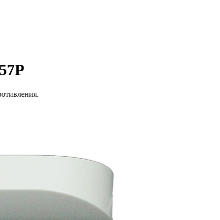
157P
ротивления.