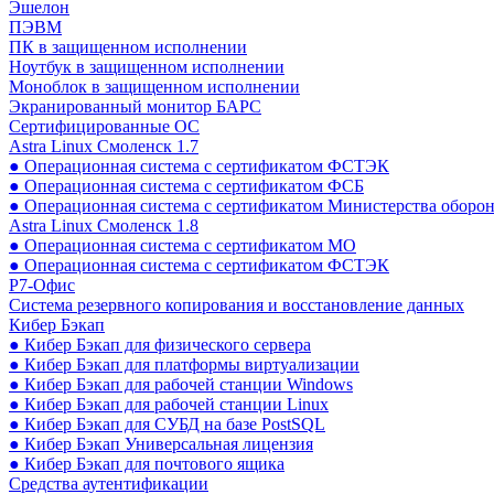
Эшелон
ПЭВМ
ПК в защищенном исполнении
Ноутбук в защищенном исполнении
Моноблок в защищенном исполнении
Экранированный монитор БАРС
Сертифицированные ОС
Astra Linux Смоленск 1.7
● Операционная система с сертификатом ФСТЭК
● Операционная система с сертификатом ФСБ
● Операционная система с сертификатом Министерства оборо
Astra Linux Смоленск 1.8
● Операционная система с сертификатом МО
● Операционная система с сертификатом ФСТЭК
Р7-Офис
Система резервного копирования и восстановление данных
Кибер Бэкап
● Кибер Бэкап для физического сервера
● Кибер Бэкап для платформы виртуализации
● Кибер Бэкап для рабочей станции Windows
● Кибер Бэкап для рабочей станции Linux
● Кибер Бэкап для СУБД на базе PostSQL
● Кибер Бэкап Универсальная лицензия
● Кибер Бэкап для почтового ящика
Средства аутентификации