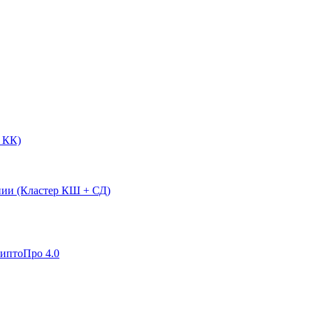
 КК)
нии (Кластер КШ + СД)
риптоПро 4.0