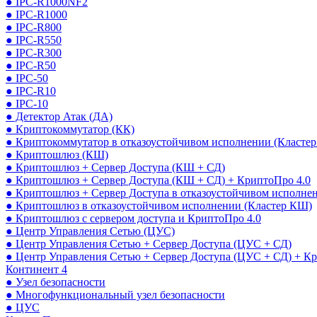
● IPC-R1000NF2
● IPC-R1000
● IPC-R800
● IPC-R550
● IPC-R300
● IPC-R50
● IPC-50
● IPC-R10
● IPC-10
● Детектор Атак (ДА)
● Криптокоммутатор (КК)
● Криптокоммутатор в отказоустойчивом исполнении (Кластер
● Криптошлюз (КШ)
● Криптошлюз + Сервер Доступа (КШ + СД)
● Криптошлюз + Сервер Доступа (КШ + СД) + КриптоПро 4.0
● Криптошлюз + Сервер Доступа в отказоустойчивом исполне
● Криптошлюз в отказоустойчивом исполнении (Кластер КШ)
● Криптошлюз с сервером доступа и КриптоПро 4.0
● Центр Управления Сетью (ЦУС)
● Центр Управления Сетью + Сервер Доступа (ЦУС + СД)
● Центр Управления Сетью + Сервер Доступа (ЦУС + СД) + К
Континент 4
● Узел безопасности
● Многофункциональный узел безопасности
● ЦУС