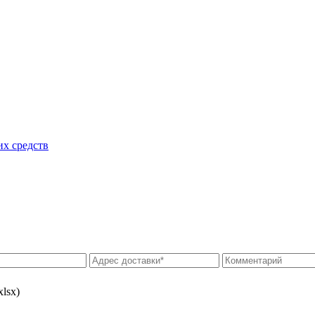
их средств
xlsx)