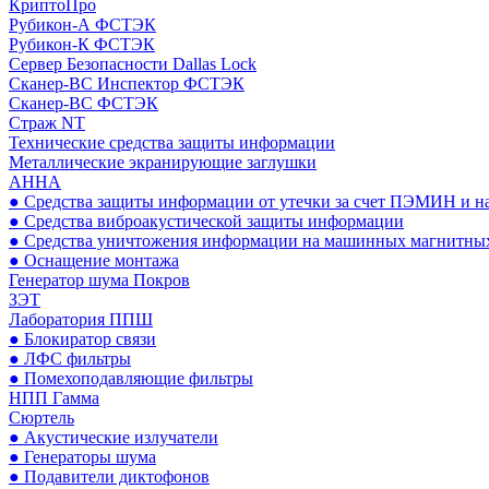
КриптоПро
Рубикон-А ФСТЭК
Рубикон-К ФСТЭК
Сервер Безопасности Dallas Lock
Сканер-ВС Инспектор ФСТЭК
Сканер-ВС ФСТЭК
Страж NT
Технические средства защиты информации
Металлические экранирующие заглушки
АННА
● Средства защиты информации от утечки за счет ПЭМИН и н
● Средства виброакустической защиты информации
● Средства уничтожения информации на машинных магнитных
● Оснащение монтажа
Генератор шума Покров
ЗЭТ
Лаборатория ППШ
● Блокиратор связи
● ЛФС фильтры
● Помехоподавляющие фильтры
НПП Гамма
Сюртель
● Акустические излучатели
● Генераторы шума
● Подавители диктофонов