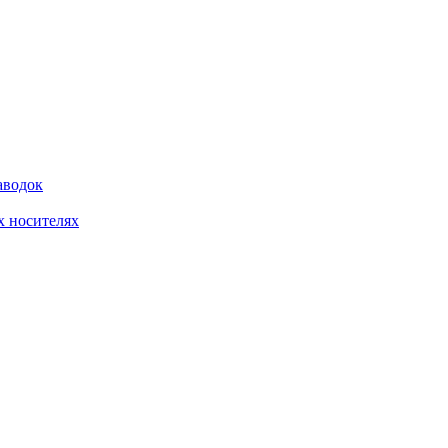
аводок
 носителях