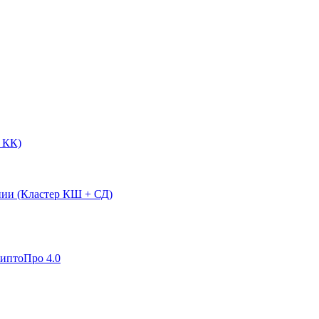
 КК)
нии (Кластер КШ + СД)
риптоПро 4.0