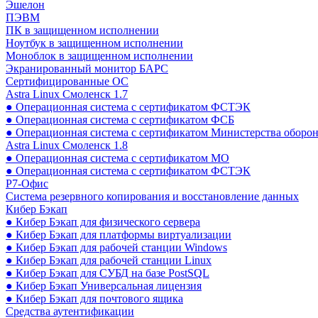
Эшелон
ПЭВМ
ПК в защищенном исполнении
Ноутбук в защищенном исполнении
Моноблок в защищенном исполнении
Экранированный монитор БАРС
Сертифицированные ОС
Astra Linux Смоленск 1.7
● Операционная система с сертификатом ФСТЭК
● Операционная система с сертификатом ФСБ
● Операционная система с сертификатом Министерства оборо
Astra Linux Смоленск 1.8
● Операционная система с сертификатом МО
● Операционная система с сертификатом ФСТЭК
Р7-Офис
Система резервного копирования и восстановление данных
Кибер Бэкап
● Кибер Бэкап для физического сервера
● Кибер Бэкап для платформы виртуализации
● Кибер Бэкап для рабочей станции Windows
● Кибер Бэкап для рабочей станции Linux
● Кибер Бэкап для СУБД на базе PostSQL
● Кибер Бэкап Универсальная лицензия
● Кибер Бэкап для почтового ящика
Средства аутентификации