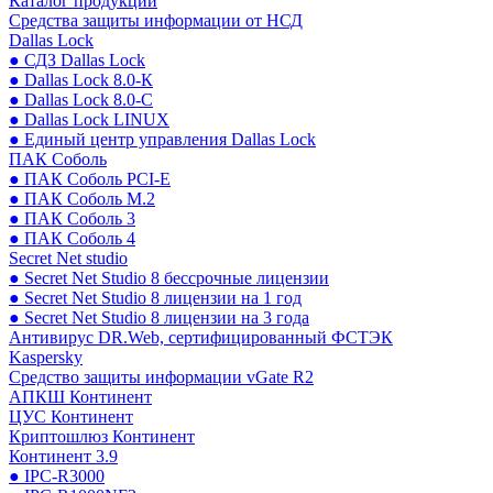
Каталог продукции
Средства защиты информации от НСД
Dallas Lock
● СДЗ Dallas Lock
● Dallas Lock 8.0-К
● Dallas Lock 8.0-С
● Dallas Lock LINUX
● Единый центр управления Dallas Lock
ПАК Соболь
● ПАК Соболь PCI-E
● ПАК Соболь М.2
● ПАК Соболь 3
● ПАК Соболь 4
Secret Net studio
● Secret Net Studio 8 бессрочные лицензии
● Secret Net Studio 8 лицензии на 1 год
● Secret Net Studio 8 лицензии на 3 года
Антивирус DR.Web, сертифицированный ФСТЭК
Kaspersky
Средство защиты информации vGate R2
АПКШ Континент
ЦУС Континент
Криптошлюз Континент
Континент 3.9
● IPC-R3000