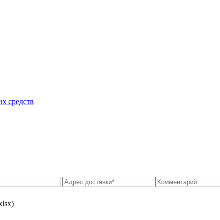
их средств
xlsx)