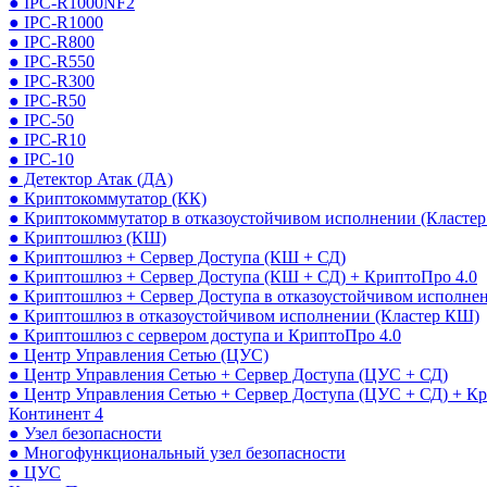
● IPC-R1000NF2
● IPC-R1000
● IPC-R800
● IPC-R550
● IPC-R300
● IPC-R50
● IPC-50
● IPC-R10
● IPC-10
● Детектор Атак (ДА)
● Криптокоммутатор (КК)
● Криптокоммутатор в отказоустойчивом исполнении (Кластер
● Криптошлюз (КШ)
● Криптошлюз + Сервер Доступа (КШ + СД)
● Криптошлюз + Сервер Доступа (КШ + СД) + КриптоПро 4.0
● Криптошлюз + Сервер Доступа в отказоустойчивом исполне
● Криптошлюз в отказоустойчивом исполнении (Кластер КШ)
● Криптошлюз с сервером доступа и КриптоПро 4.0
● Центр Управления Сетью (ЦУС)
● Центр Управления Сетью + Сервер Доступа (ЦУС + СД)
● Центр Управления Сетью + Сервер Доступа (ЦУС + СД) + К
Континент 4
● Узел безопасности
● Многофункциональный узел безопасности
● ЦУС