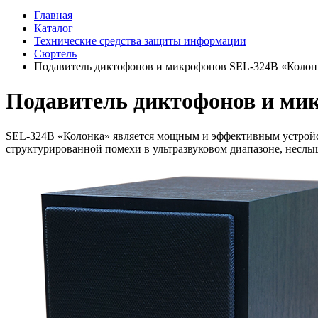
Главная
Каталог
Технические средства защиты информации
Сюртель
Подавитель диктофонов и микрофонов SEL-324B «Колон
Подавитель диктофонов и ми
SEL-324В «Колонка» является мощным и эффективным устройст
структурированной помехи в ультразвуковом диапазоне, неслы