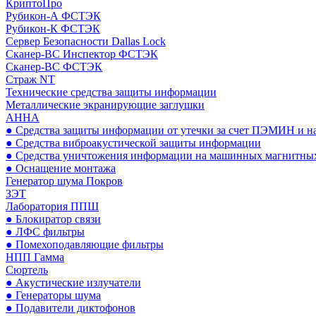
КриптоПро
Рубикон-А ФСТЭК
Рубикон-К ФСТЭК
Сервер Безопасности Dallas Lock
Сканер-ВС Инспектор ФСТЭК
Сканер-ВС ФСТЭК
Страж NT
Технические средства защиты информации
Металлические экранирующие заглушки
АННА
● Средства защиты информации от утечки за счет ПЭМИН и н
● Средства виброакустической защиты информации
● Средства уничтожения информации на машинных магнитных
● Оснащение монтажа
Генератор шума Покров
ЗЭТ
Лаборатория ППШ
● Блокиратор связи
● ЛФС фильтры
● Помехоподавляющие фильтры
НПП Гамма
Сюртель
● Акустические излучатели
● Генераторы шума
● Подавители диктофонов