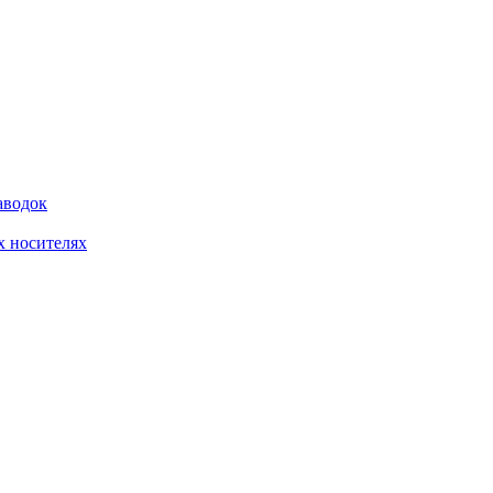
аводок
 носителях