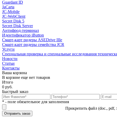
Guardant ID
JaCarta
JC-Mobile
JC-WebClient
Secret Disk 5
Secret Disk Server
Антифрод-терминал
Идентификатор iButton
Смарт-карт ридеры ASEDrive IIIe
Смарт-карт ридеры семейства JCR
Услуги
Специальная проверка и специальные исследования техническ
Новости
Статьи
Контакты
Ваша корзина
В корзине еще нет товаров
Итого
0 руб.
Быстрый заказ
* - поле обязательное для заполнения
Прикрепить файл (doc., pdf, 