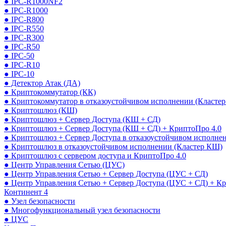
● IPC-R1000NF2
● IPC-R1000
● IPC-R800
● IPC-R550
● IPC-R300
● IPC-R50
● IPC-50
● IPC-R10
● IPC-10
● Детектор Атак (ДА)
● Криптокоммутатор (КК)
● Криптокоммутатор в отказоустойчивом исполнении (Кластер
● Криптошлюз (КШ)
● Криптошлюз + Сервер Доступа (КШ + СД)
● Криптошлюз + Сервер Доступа (КШ + СД) + КриптоПро 4.0
● Криптошлюз + Сервер Доступа в отказоустойчивом исполне
● Криптошлюз в отказоустойчивом исполнении (Кластер КШ)
● Криптошлюз с сервером доступа и КриптоПро 4.0
● Центр Управления Сетью (ЦУС)
● Центр Управления Сетью + Сервер Доступа (ЦУС + СД)
● Центр Управления Сетью + Сервер Доступа (ЦУС + СД) + К
Континент 4
● Узел безопасности
● Многофункциональный узел безопасности
● ЦУС