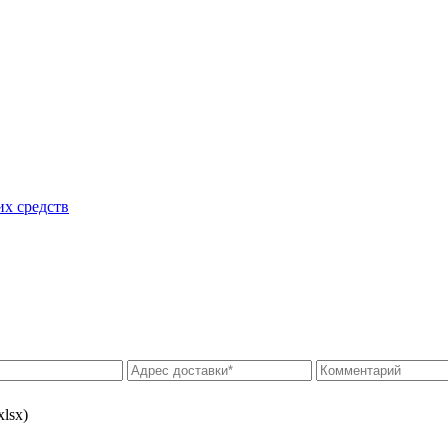
их средств
xlsx)