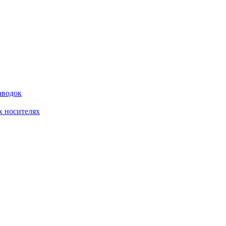
аводок
 носителях