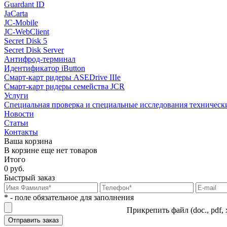
Guardant ID
JaCarta
JC-Mobile
JC-WebClient
Secret Disk 5
Secret Disk Server
Антифрод-терминал
Идентификатор iButton
Смарт-карт ридеры ASEDrive IIIe
Смарт-карт ридеры семейства JCR
Услуги
Специальная проверка и специальные исследования техническ
Новости
Статьи
Контакты
Ваша корзина
В корзине еще нет товаров
Итого
0 руб.
Быстрый заказ
* - поле обязательное для заполнения
Прикрепить файл (doc., pdf, 