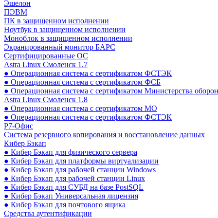
Эшелон
ПЭВМ
ПК в защищенном исполнении
Ноутбук в защищенном исполнении
Моноблок в защищенном исполнении
Экранированный монитор БАРС
Сертифицированные ОС
Astra Linux Смоленск 1.7
● Операционная система с сертификатом ФСТЭК
● Операционная система с сертификатом ФСБ
● Операционная система с сертификатом Министерства оборо
Astra Linux Смоленск 1.8
● Операционная система с сертификатом МО
● Операционная система с сертификатом ФСТЭК
Р7-Офис
Система резервного копирования и восстановление данных
Кибер Бэкап
● Кибер Бэкап для физического сервера
● Кибер Бэкап для платформы виртуализации
● Кибер Бэкап для рабочей станции Windows
● Кибер Бэкап для рабочей станции Linux
● Кибер Бэкап для СУБД на базе PostSQL
● Кибер Бэкап Универсальная лицензия
● Кибер Бэкап для почтового ящика
Средства аутентификации