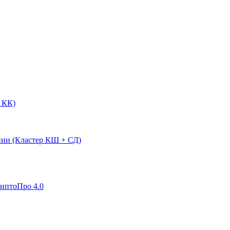
 КК)
нии (Кластер КШ + СД)
риптоПро 4.0