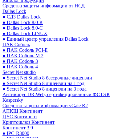
Каталог продукции
Средства защиты информации от НСД
Dallas Lock
● СДЗ Dallas Lock
● Dallas Lock 8.0-К
● Dallas Lock 8.0-С
● Dallas Lock LINUX
● Единый центр управления Dallas Lock
ПАК Соболь
● ПАК Соболь PCI-E
● ПАК Соболь М.2
● ПАК Соболь 3
● ПАК Соболь 4
Secret Net studio
● Secret Net Studio 8 бессрочные лицензии
● Secret Net Studio 8 лицензии на 1 год
● Secret Net Studio 8 лицензии на 3 года
Антивирус DR.Web, сертифицированный ФСТЭК
Kaspersky
Средство защиты информации vGate R2
АПКШ Континент
ЦУС Континент
Криптошлюз Континент
Континент 3.9
● IPC-R3000