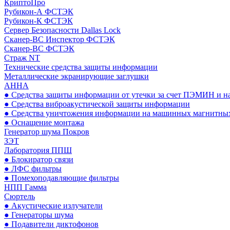
КриптоПро
Рубикон-А ФСТЭК
Рубикон-К ФСТЭК
Сервер Безопасности Dallas Lock
Сканер-ВС Инспектор ФСТЭК
Сканер-ВС ФСТЭК
Страж NT
Технические средства защиты информации
Металлические экранирующие заглушки
АННА
● Средства защиты информации от утечки за счет ПЭМИН и н
● Средства виброакустической защиты информации
● Средства уничтожения информации на машинных магнитных
● Оснащение монтажа
Генератор шума Покров
ЗЭТ
Лаборатория ППШ
● Блокиратор связи
● ЛФС фильтры
● Помехоподавляющие фильтры
НПП Гамма
Сюртель
● Акустические излучатели
● Генераторы шума
● Подавители диктофонов