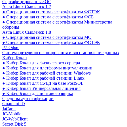
Сертифицированные ОС
Astra Linux Смоленск 1.7
● Операционная система с сертификатом ФСТЭК
● Операционная система с сертификатом ФСБ
● Операционная система с сертификатом Министерства
обороны
Astra Linux Смоленск 1.8
● Операционная система с сертификатом МО
● Операционная система с сертификатом ФСТЭК
Р7-Офис
Система резервного копирования и восстановление данных
Кибер Бэкап
● Кибер Бэкап для физического сервера
● Кибер Бэкап для платформы виртуализации
● Кибер Бэкап для рабочей станции Windows
● Кибер Бэкап для рабочей станции Linux
● Кибер Бэкап для СУБД на базе PostSQL
● Кибер Бэкап Универсальная лицензия
● Кибер Бэкап для почтового ящика
Средства аутентификации
Guardant ID
JaCarta
JC-Mobile
JC-WebClient
Secret Disk 5