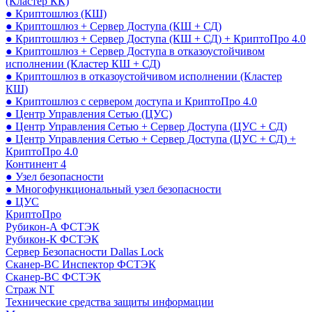
(Кластер КК)
● Криптошлюз (КШ)
● Криптошлюз + Сервер Доступа (КШ + СД)
● Криптошлюз + Сервер Доступа (КШ + СД) + КриптоПро 4.0
● Криптошлюз + Сервер Доступа в отказоустойчивом
исполнении (Кластер КШ + СД)
● Криптошлюз в отказоустойчивом исполнении (Кластер
КШ)
● Криптошлюз с сервером доступа и КриптоПро 4.0
● Центр Управления Сетью (ЦУС)
● Центр Управления Сетью + Сервер Доступа (ЦУС + СД)
● Центр Управления Сетью + Сервер Доступа (ЦУС + СД) +
КриптоПро 4.0
Континент 4
● Узел безопасности
● Многофункциональный узел безопасности
● ЦУС
КриптоПро
Рубикон-А ФСТЭК
Рубикон-К ФСТЭК
Сервер Безопасности Dallas Lock
Сканер-ВС Инспектор ФСТЭК
Сканер-ВС ФСТЭК
Страж NT
Технические средства защиты информации