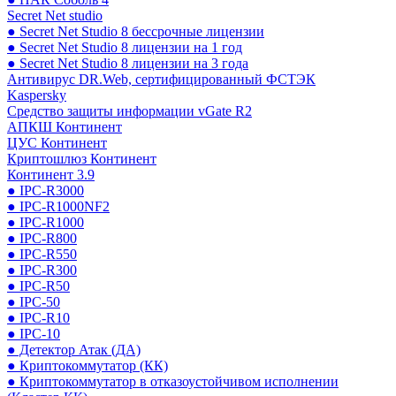
Secret Net studio
● Secret Net Studio 8 бессрочные лицензии
● Secret Net Studio 8 лицензии на 1 год
● Secret Net Studio 8 лицензии на 3 года
Антивирус DR.Web, сертифицированный ФСТЭК
Kaspersky
Средство защиты информации vGate R2
АПКШ Континент
ЦУС Континент
Криптошлюз Континент
Континент 3.9
● IPC-R3000
● IPC-R1000NF2
● IPC-R1000
● IPC-R800
● IPC-R550
● IPC-R300
● IPC-R50
● IPC-50
● IPC-R10
● IPC-10
● Детектор Атак (ДА)
● Криптокоммутатор (КК)
● Криптокоммутатор в отказоустойчивом исполнении