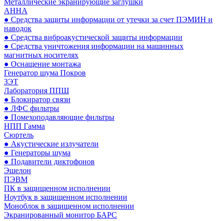
Металлические экранирующие заглушки
АННА
● Средства защиты информации от утечки за счет ПЭМИН и
наводок
● Средства виброакустической защиты информации
● Средства уничтожения информации на машинных
магнитных носителях
● Оснащение монтажа
Генератор шума Покров
ЗЭТ
Лаборатория ППШ
● Блокиратор связи
● ЛФС фильтры
● Помехоподавляющие фильтры
НПП Гамма
Сюртель
● Акустические излучатели
● Генераторы шума
● Подавители диктофонов
Эшелон
ПЭВМ
ПК в защищенном исполнении
Ноутбук в защищенном исполнении
Моноблок в защищенном исполнении
Экранированный монитор БАРС