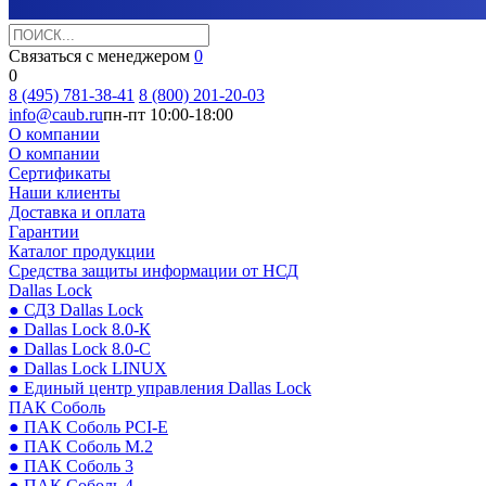
Связаться с менеджером
0
0
8 (495) 781-38-41
8 (800) 201-20-03
info@caub.ru
пн-пт 10:00-18:00
О компании
О компании
Сертификаты
Наши клиенты
Доставка и оплата
Гарантии
Каталог продукции
Средства защиты информации от НСД
Dallas Lock
● СДЗ Dallas Lock
● Dallas Lock 8.0-К
● Dallas Lock 8.0-С
● Dallas Lock LINUX
● Единый центр управления Dallas Lock
ПАК Соболь
● ПАК Соболь PCI-E
● ПАК Соболь М.2
● ПАК Соболь 3
● ПАК Соболь 4