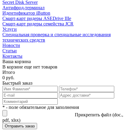
Secret Disk Server
Антифрод-терминал
Идентификатор iButton
Смарт-карт ридеры ASEDrive IIIe
Смарт-карт ридеры семейства JCR
Услуги
Специальная проверка и специальные исследования
технических средств
Новости
Статьи
Контакты
Ваша корзина
В корзине еще нет товаров
Итого
0 руб.
Быстрый заказ
* - поле обязательное для заполнения
Прикрепить файл (doc.,
pdf, xlsx)