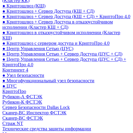
(Кластер КК)
● Криптошлюз (КШ)
● Криптошлюз + Сервер Доступа (КШ + СД)
● Криптошлюз + Сервер Доступа (КШ + СД) + КриптоПро 4.0
● Криптошлюз + Сервер Доступа в отказоустойчивом
исполнении (Кластер КШ + СД)
● Криптошлюз в отказоустойчивом исполнении (Кластер
КШ)
● Криптошлюз с сервером доступа и КриптоПро 4.0
● Центр Управления Сетью (ЦУС)
● Центр Управления Сетью + Сервер Доступа (ЦУС + СД)
● Центр Управления Сетью + Сервер Доступа (ЦУС + СД) +
КриптоПро 4.0
Континент 4
● Узел безопасности
● Многофункциональный узел безопасности
● ЦУС
КриптоПро
Рубикон-А ФСТЭК
Рубикон-К ФСТЭК
Сервер Безопасности Dallas Lock
Сканер-ВС Инспектор ФСТЭК
Сканер-ВС ФСТЭК
Страж NT
Технические средства защиты информации