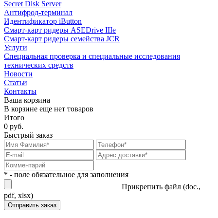
Secret Disk Server
Антифрод-терминал
Идентификатор iButton
Смарт-карт ридеры ASEDrive IIIe
Смарт-карт ридеры семейства JCR
Услуги
Специальная проверка и специальные исследования
технических средств
Новости
Статьи
Контакты
Ваша корзина
В корзине еще нет товаров
Итого
0 руб.
Быстрый заказ
* - поле обязательное для заполнения
Прикрепить файл (doc.,
pdf, xlsx)