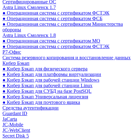
Сертифицированные ОС
Astra Linux Смоленск 1.7
● Операционная система с сертификатом ФСТЭК
● Операционная система с сертификатом ФСБ
● Операционная система с сертификатом Министерства
обороны
Astra Linux Смоленск 1.8
● Операционная система с сертификатом МО
● Операционная система с сертификатом ФСТЭК
Р7-Офис
Система резервного копирования и восстановление данных
Кибер Бэкап
● Кибер Бэкап для физического сервера
● Кибер Бэкап для платформы виртуализации
● Кибер Бэкап для рабочей станции Windows
● Кибер Бэкап для рабочей станции Linux
● Кибер Бэкап для СУБД на базе PostSQL
● Кибер Бэкап Универсальная лицензия
● Кибер Бэкап для почтового ящика
Средства аутентификации
Guardant ID
JaCarta
JC-Mobile
JC-WebClient
Secret Disk 5