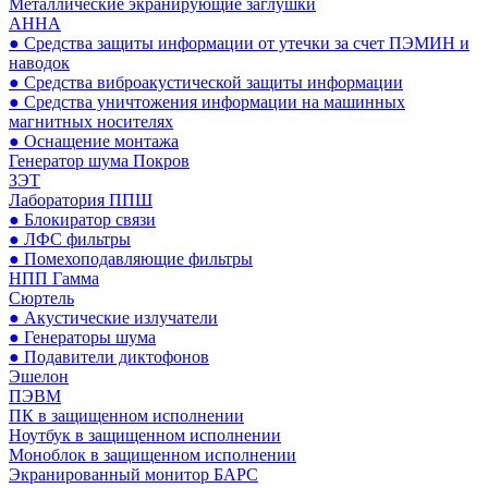
Металлические экранирующие заглушки
АННА
● Средства защиты информации от утечки за счет ПЭМИН и
наводок
● Средства виброакустической защиты информации
● Средства уничтожения информации на машинных
магнитных носителях
● Оснащение монтажа
Генератор шума Покров
ЗЭТ
Лаборатория ППШ
● Блокиратор связи
● ЛФС фильтры
● Помехоподавляющие фильтры
НПП Гамма
Сюртель
● Акустические излучатели
● Генераторы шума
● Подавители диктофонов
Эшелон
ПЭВМ
ПК в защищенном исполнении
Ноутбук в защищенном исполнении
Моноблок в защищенном исполнении
Экранированный монитор БАРС