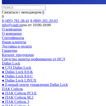
Связаться с менеджером
0
0
8 (495) 781-38-41
8 (800) 201-20-03
info@caub.ru
пн-пт 10:00-18:00
О компании
О компании
Сертификаты
Наши клиенты
Доставка и оплата
Гарантии
Каталог продукции
Средства защиты информации от НСД
Dallas Lock
● СДЗ Dallas Lock
● Dallas Lock 8.0-К
● Dallas Lock 8.0-С
● Dallas Lock LINUX
● Единый центр управления Dallas Lock
ПАК Соболь
● ПАК Соболь PCI-E
● ПАК Соболь М.2
● ПАК Соболь 3
● ПАК Соболь 4