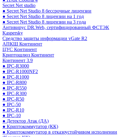
Secret Net studio
● Secret Net Studio 8 бессрочные лицензии
● Secret Net Studio 8 лицензии на 1 год
● Secret Net Studio 8 лицензии на 3 года
Антивирус DR.Web, сертифицированный ФСТЭК
Kaspersky
Средство защиты информации vGate R2
АПКШ Континент
ЦУС Континент
Криптошлюз Континент
Континент 3.9
● IPC-R3000
● IPC-R1000NF2
● IPC-R1000
● IPC-R800
● IPC-R550
● IPC-R300
● IPC-R50
● IPC-50
● IPC-R10
● IPC-10
● Детектор Атак (ДА)
● Криптокоммутатор (КК)
● Криптокоммутатор в отказоустойчивом исполнении