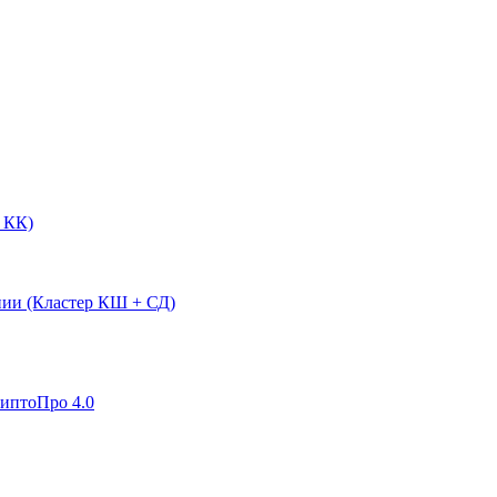
 КК)
нии (Кластер КШ + СД)
риптоПро 4.0