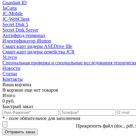
Guardant ID
JaCarta
JC-Mobile
JC-WebClient
Secret Disk 5
Secret Disk Server
Антифрод-терминал
Идентификатор iButton
Смарт-карт ридеры ASEDrive IIIe
Смарт-карт ридеры семейства JCR
Услуги
Специальная проверка и специальные исследования техническ
Новости
Статьи
Контакты
Ваша корзина
В корзине еще нет товаров
Итого
0 руб.
Быстрый заказ
* - поле обязательное для заполнения
Прикрепить файл (doc., pdf, 