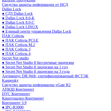
Каталог продукции
Средства защиты информации от НСД
Dallas Lock
● СДЗ Dallas Lock
● Dallas Lock 8.0-К
● Dallas Lock 8.0-С
● Dallas Lock LINUX
● Единый центр управления Dallas Lock
ПАК Соболь
● ПАК Соболь PCI-E
● ПАК Соболь М.2
● ПАК Соболь 3
● ПАК Соболь 4
Secret Net studio
● Secret Net Studio 8 бессрочные лицензии
● Secret Net Studio 8 лицензии на 1 год
● Secret Net Studio 8 лицензии на 3 года
Антивирус DR.Web, сертифицированный ФСТЭК
Kaspersky
Средство защиты информации vGate R2
АПКШ Континент
ЦУС Континент
Криптошлюз Континент
Континент 3.9
● IPC-R3000