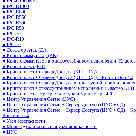
● IPC-R1000NF2
● IPC-R1000
● IPC-R800
● IPC-R550
● IPC-R300
● IPC-R50
● IPC-50
● IPC-R10
● IPC-10
● Детектор Атак (ДА)
● Криптокоммутатор (КК)
● Криптокоммутатор в отказоустойчивом исполнении (Кластер
● Криптошлюз (КШ)
● Криптошлюз + Сервер Доступа (КШ + СД)
● Криптошлюз + Сервер Доступа (КШ + СД) + КриптоПро 4.0
● Криптошлюз + Сервер Доступа в отказоустойчивом исполне
● Криптошлюз в отказоустойчивом исполнении (Кластер КШ)
● Криптошлюз с сервером доступа и КриптоПро 4.0
● Центр Управления Сетью (ЦУС)
● Центр Управления Сетью + Сервер Доступа (ЦУС + СД)
● Центр Управления Сетью + Сервер Доступа (ЦУС + СД) + К
Континент 4
● Узел безопасности
● Многофункциональный узел безопасности
● ЦУС