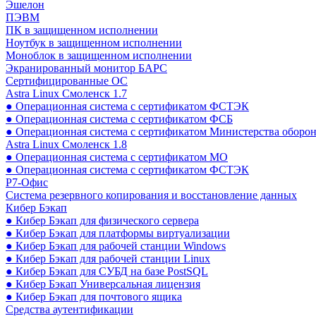
Эшелон
ПЭВМ
ПК в защищенном исполнении
Ноутбук в защищенном исполнении
Моноблок в защищенном исполнении
Экранированный монитор БАРС
Сертифицированные ОС
Astra Linux Смоленск 1.7
● Операционная система с сертификатом ФСТЭК
● Операционная система с сертификатом ФСБ
● Операционная система с сертификатом Министерства оборо
Astra Linux Смоленск 1.8
● Операционная система с сертификатом МО
● Операционная система с сертификатом ФСТЭК
Р7-Офис
Система резервного копирования и восстановление данных
Кибер Бэкап
● Кибер Бэкап для физического сервера
● Кибер Бэкап для платформы виртуализации
● Кибер Бэкап для рабочей станции Windows
● Кибер Бэкап для рабочей станции Linux
● Кибер Бэкап для СУБД на базе PostSQL
● Кибер Бэкап Универсальная лицензия
● Кибер Бэкап для почтового ящика
Средства аутентификации