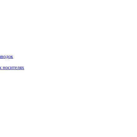
аводок
 носителях