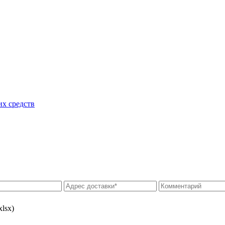
их средств
xlsx)