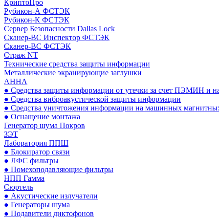
КриптоПро
Рубикон-А ФСТЭК
Рубикон-К ФСТЭК
Сервер Безопасности Dallas Lock
Сканер-ВС Инспектор ФСТЭК
Сканер-ВС ФСТЭК
Страж NT
Технические средства защиты информации
Металлические экранирующие заглушки
АННА
● Средства защиты информации от утечки за счет ПЭМИН и н
● Средства виброакустической защиты информации
● Средства уничтожения информации на машинных магнитных
● Оснащение монтажа
Генератор шума Покров
ЗЭТ
Лаборатория ППШ
● Блокиратор связи
● ЛФС фильтры
● Помехоподавляющие фильтры
НПП Гамма
Сюртель
● Акустические излучатели
● Генераторы шума
● Подавители диктофонов