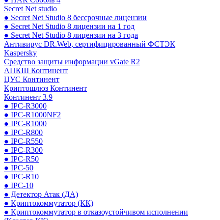
Secret Net studio
● Secret Net Studio 8 бессрочные лицензии
● Secret Net Studio 8 лицензии на 1 год
● Secret Net Studio 8 лицензии на 3 года
Антивирус DR.Web, сертифицированный ФСТЭК
Kaspersky
Средство защиты информации vGate R2
АПКШ Континент
ЦУС Континент
Криптошлюз Континент
Континент 3.9
● IPC-R3000
● IPC-R1000NF2
● IPC-R1000
● IPC-R800
● IPC-R550
● IPC-R300
● IPC-R50
● IPC-50
● IPC-R10
● IPC-10
● Детектор Атак (ДА)
● Криптокоммутатор (КК)
● Криптокоммутатор в отказоустойчивом исполнении