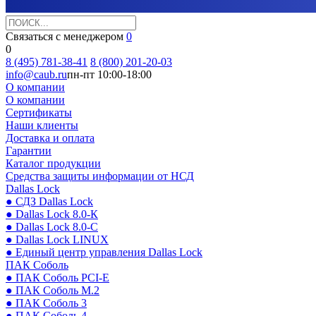
Связаться с менеджером
0
0
8 (495) 781-38-41
8 (800) 201-20-03
info@caub.ru
пн-пт 10:00-18:00
О компании
О компании
Сертификаты
Наши клиенты
Доставка и оплата
Гарантии
Каталог продукции
Средства защиты информации от НСД
Dallas Lock
● СДЗ Dallas Lock
● Dallas Lock 8.0-К
● Dallas Lock 8.0-С
● Dallas Lock LINUX
● Единый центр управления Dallas Lock
ПАК Соболь
● ПАК Соболь PCI-E
● ПАК Соболь М.2
● ПАК Соболь 3
● ПАК Соболь 4