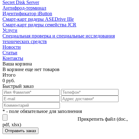
Secret Disk Server
Антифрод-терминал
Идентификатор iButton
Смарт-карт ридеры ASEDrive IIIe
Смарт-карт ридеры семейства JCR
Услуги
Специальная проверка и специальные исследования
технических средств
Новости
Статьи
Контакты
Ваша корзина
В корзине еще нет товаров
Итого
0 руб.
Быстрый заказ
* - поле обязательное для заполнения
Прикрепить файл (doc.,
pdf, xlsx)