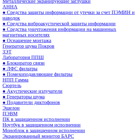
Металлические экранирующие заглушки
АННА
● Средства защиты информации от утечки за счет ПЭМИН и
наводок
● Средства виброакустической защиты информации
● Средства уничтожения информации на машинных
магнитных носителях
● Оснащение монтажа
Генератор шума Покров
ЗЭТ
Лаборатория ППШ
● Блокиратор связи
● ЛФС фильтры
● Помехоподавляющие фильтры
НПП Гамма
Сюртель
● Акустические излучатели
● Генераторы шума
● Подавители диктофонов
Эшелон
ПЭВМ
ПК в защищенном исполнении
Ноутбук в защищенном исполнении
Моноблок в защищенном исполнении
Экранированный монитор БАРС