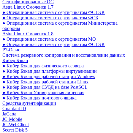
Сертифицированные ОС
Astra Linux Смоленск 1.7
● Операционная система с сертификатом ФСТЭК
● Операционная система с сертификатом ФСБ
● Операционная система с сертификатом Министерства
обороны
Astra Linux Смоленск 1.8
● Операционная система с сертификатом МО
● Операционная система с сертификатом ФСТЭК
Р7-Офис
Система резервного копирования и восстановление данных
Кибер Бэкап
● Кибер Бэкап для физического сервера
● Кибер Бэкап для платформы виртуализации
● Кибер Бэкап для рабочей станции Windows
● Кибер Бэкап для рабочей станции Linux
● Кибер Бэкап для СУБД на базе PostSQL
● Кибер Бэкап Универсальная лицензия
● Кибер Бэкап для почтового ящика
Средства аутентификации
Guardant ID
JaCarta
JC-Mobile
JC-WebClient
Secret Disk 5