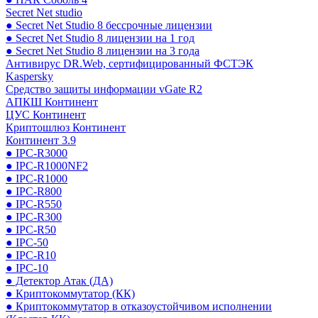
Secret Net studio
● Secret Net Studio 8 бессрочные лицензии
● Secret Net Studio 8 лицензии на 1 год
● Secret Net Studio 8 лицензии на 3 года
Антивирус DR.Web, сертифицированный ФСТЭК
Kaspersky
Средство защиты информации vGate R2
АПКШ Континент
ЦУС Континент
Криптошлюз Континент
Континент 3.9
● IPC-R3000
● IPC-R1000NF2
● IPC-R1000
● IPC-R800
● IPC-R550
● IPC-R300
● IPC-R50
● IPC-50
● IPC-R10
● IPC-10
● Детектор Атак (ДА)
● Криптокоммутатор (КК)
● Криптокоммутатор в отказоустойчивом исполнении