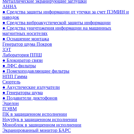
Металлические экранирующие заглушки
АННА
● Средства защиты информации от утечки за счет ПЭМИН и
наводок
● Средства виброакустической защиты информации
● Средства уничтожения информации на машинных
магнитных носителях
● Оснащение монтажа
Генератор шума Покров
ЗЭТ
Лаборатория ППШ
● Блокиратор связи
● ЛФС фильтры
● Помехоподавляющие фильтры
НПП Гамма
Сюртель
● Акустические излучатели
● Генераторы шума
● Подавители диктофонов
Эшелон
ПЭВМ
ПК в защищенном исполнении
Ноутбук в защищенном исполнении
Моноблок в защищенном исполнении
Экранированный монитор БАРС