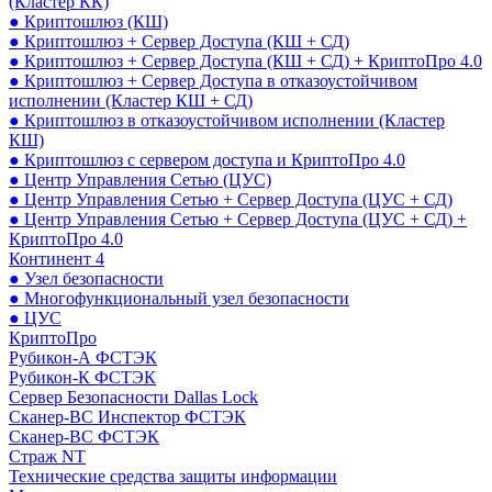
(Кластер КК)
● Криптошлюз (КШ)
● Криптошлюз + Сервер Доступа (КШ + СД)
● Криптошлюз + Сервер Доступа (КШ + СД) + КриптоПро 4.0
● Криптошлюз + Сервер Доступа в отказоустойчивом
исполнении (Кластер КШ + СД)
● Криптошлюз в отказоустойчивом исполнении (Кластер
КШ)
● Криптошлюз с сервером доступа и КриптоПро 4.0
● Центр Управления Сетью (ЦУС)
● Центр Управления Сетью + Сервер Доступа (ЦУС + СД)
● Центр Управления Сетью + Сервер Доступа (ЦУС + СД) +
КриптоПро 4.0
Континент 4
● Узел безопасности
● Многофункциональный узел безопасности
● ЦУС
КриптоПро
Рубикон-А ФСТЭК
Рубикон-К ФСТЭК
Сервер Безопасности Dallas Lock
Сканер-ВС Инспектор ФСТЭК
Сканер-ВС ФСТЭК
Страж NT
Технические средства защиты информации