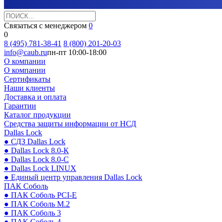
Связаться с менеджером
0
0
8 (495) 781-38-41
8 (800) 201-20-03
info@caub.ru
пн-пт 10:00-18:00
О компании
О компании
Сертификаты
Наши клиенты
Доставка и оплата
Гарантии
Каталог продукции
Средства защиты информации от НСД
Dallas Lock
● СДЗ Dallas Lock
● Dallas Lock 8.0-К
● Dallas Lock 8.0-С
● Dallas Lock LINUX
● Единый центр управления Dallas Lock
ПАК Соболь
● ПАК Соболь PCI-E
● ПАК Соболь М.2
● ПАК Соболь 3
● ПАК Соболь 4