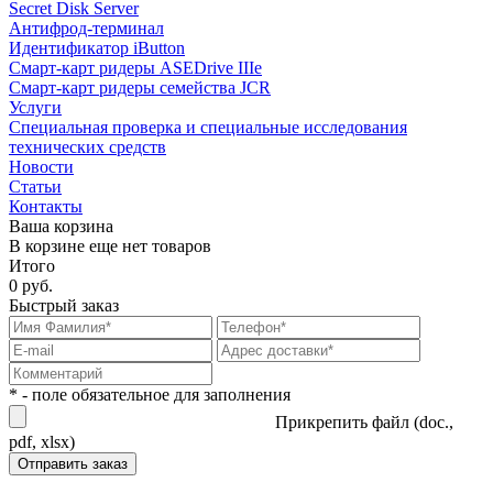
Secret Disk Server
Антифрод-терминал
Идентификатор iButton
Смарт-карт ридеры ASEDrive IIIe
Смарт-карт ридеры семейства JCR
Услуги
Специальная проверка и специальные исследования
технических средств
Новости
Статьи
Контакты
Ваша корзина
В корзине еще нет товаров
Итого
0 руб.
Быстрый заказ
* - поле обязательное для заполнения
Прикрепить файл (doc.,
pdf, xlsx)