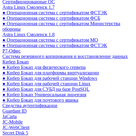
Сертифицированные ОС
Astra Linux Смоленск 1.7
● Операционная система с сертификатом ФСТЭК
● Операционная система с сертификатом ФСБ
● Операционная система с сертификатом Министерства
обороны
Astra Linux Смоленск 1.8
● Операционная система с сертификатом МО
● Операционная система с сертификатом ФСТЭК
Р7-Офис
Система резервного копирования и восстановление данных
Кибер Бэкап
● Кибер Бэкап для физического сервера
● Кибер Бэкап для платформы виртуализации
● Кибер Бэкап для рабочей станции Windows
● Кибер Бэкап для рабочей станции Linux
● Кибер Бэкап для СУБД на базе PostSQL
● Кибер Бэкап Универсальная лицензия
● Кибер Бэкап для почтового ящика
Средства аутентификации
Guardant ID
JaCarta
JC-Mobile
JC-WebClient
Secret Disk 5