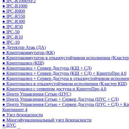
● IPC-R1000NF2
● IPC-R1000
● IPC-R800
● IPC-R550
● IPC-R300
● IPC-R50
● IPC-50
● IPC-R10
● IPC-10
● Детектор Атак (ДА)
● Криптокоммутатор (КК)
● Криптокоммутатор в отказоустойчивом исполнении (Кластер
● Криптошлюз (КШ)
● Криптошлюз + Сервер Доступа (КШ + СД)
● Криптошлюз + Сервер Доступа (КШ + СД) + КриптоПро 4.0
● Криптошлюз + Сервер Доступа в отказоустойчивом исполне
● Криптошлюз в отказоустойчивом исполнении (Кластер КШ)
● Криптошлюз с сервером доступа и КриптоПро 4.0
● Центр Управления Сетью (ЦУС)
● Центр Управления Сетью + Сервер Доступа (ЦУС + СД)
● Центр Управления Сетью + Сервер Доступа (ЦУС + СД) + К
Континент 4
● Узел безопасности
● Многофункциональный узел безопасности
● ЦУС