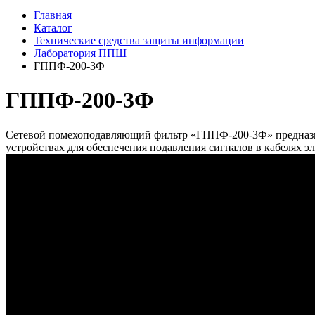
Главная
Каталог
Технические средства защиты информации
Лаборатория ППШ
ГППФ-200-3Ф
ГППФ-200-3Ф
Сетевой помехоподавляющий фильтр «ГППФ-200-3Ф» предназнач
устройствах для обеспечения подавления сигналов в кабелях э