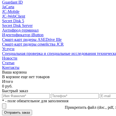
Guardant ID
JaCarta
JC-Mobile
JC-WebClient
Secret Disk 5
Secret Disk Server
Антифрод-терминал
Идентификатор iButton
Смарт-карт ридеры ASEDrive IIIe
Смарт-карт ридеры семейства JCR
Услуги
Специальная проверка и специальные исследования техническ
Новости
Статьи
Контакты
Ваша корзина
В корзине еще нет товаров
Итого
0 руб.
Быстрый заказ
* - поле обязательное для заполнения
Прикрепить файл (doc., pdf, 