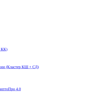
 КК)
нии (Кластер КШ + СД)
риптоПро 4.0