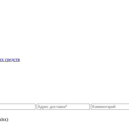
их средств
xlsx)