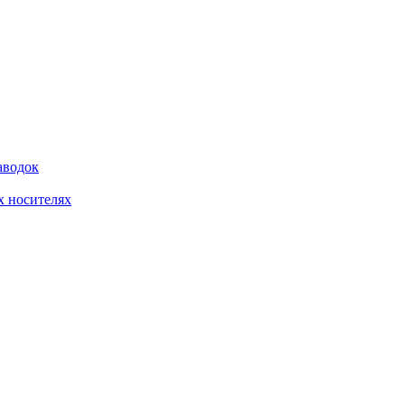
аводок
 носителях