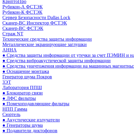
КриптоПро
Рубикон-А ФСТЭК
Рубикон-К ФСТЭК
Сервер Безопасности Dallas Lock
Сканер-ВС Инспектор ФСТЭК
Сканер-ВС ФСТЭК
Страж NT
Технические средства защиты информации
Металлические экранирующие заглушки
АННА
● Средства защиты информации от утечки за счет ПЭМИН и н
● Средства виброакустической защиты информации
● Средства уничтожения информации на машинных магнитных
● Оснащение монтажа
Генератор шума Покров
ЗЭТ
Лаборатория ППШ
● Блокиратор связи
● ЛФС фильтры
● Помехоподавляющие фильтры
НПП Гамма
Сюртель
● Акустические излучатели
● Генераторы шума
● Подавители диктофонов