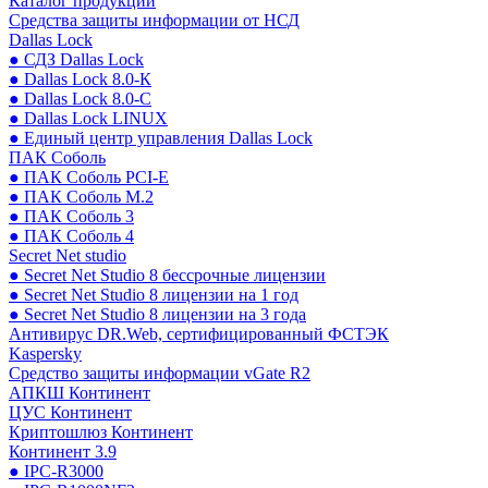
Каталог продукции
Средства защиты информации от НСД
Dallas Lock
● СДЗ Dallas Lock
● Dallas Lock 8.0-К
● Dallas Lock 8.0-С
● Dallas Lock LINUX
● Единый центр управления Dallas Lock
ПАК Соболь
● ПАК Соболь PCI-E
● ПАК Соболь М.2
● ПАК Соболь 3
● ПАК Соболь 4
Secret Net studio
● Secret Net Studio 8 бессрочные лицензии
● Secret Net Studio 8 лицензии на 1 год
● Secret Net Studio 8 лицензии на 3 года
Антивирус DR.Web, сертифицированный ФСТЭК
Kaspersky
Средство защиты информации vGate R2
АПКШ Континент
ЦУС Континент
Криптошлюз Континент
Континент 3.9
● IPC-R3000