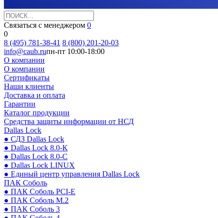
Связаться с менеджером
0
0
8 (495) 781-38-41
8 (800) 201-20-03
info@caub.ru
пн-пт 10:00-18:00
О компании
О компании
Сертификаты
Наши клиенты
Доставка и оплата
Гарантии
Каталог продукции
Средства защиты информации от НСД
Dallas Lock
● СДЗ Dallas Lock
● Dallas Lock 8.0-К
● Dallas Lock 8.0-С
● Dallas Lock LINUX
● Единый центр управления Dallas Lock
ПАК Соболь
● ПАК Соболь PCI-E
● ПАК Соболь М.2
● ПАК Соболь 3
● ПАК Соболь 4