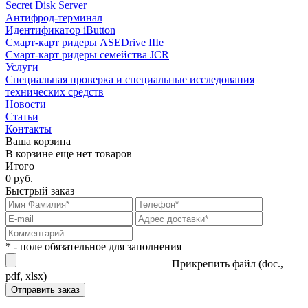
Secret Disk Server
Антифрод-терминал
Идентификатор iButton
Смарт-карт ридеры ASEDrive IIIe
Смарт-карт ридеры семейства JCR
Услуги
Специальная проверка и специальные исследования
технических средств
Новости
Статьи
Контакты
Ваша корзина
В корзине еще нет товаров
Итого
0 руб.
Быстрый заказ
* - поле обязательное для заполнения
Прикрепить файл (doc.,
pdf, xlsx)