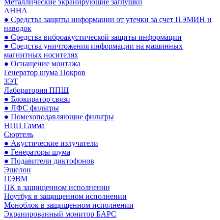
Металлические экранирующие заглушки
АННА
● Средства защиты информации от утечки за счет ПЭМИН и
наводок
● Средства виброакустической защиты информации
● Средства уничтожения информации на машинных
магнитных носителях
● Оснащение монтажа
Генератор шума Покров
ЗЭТ
Лаборатория ППШ
● Блокиратор связи
● ЛФС фильтры
● Помехоподавляющие фильтры
НПП Гамма
Сюртель
● Акустические излучатели
● Генераторы шума
● Подавители диктофонов
Эшелон
ПЭВМ
ПК в защищенном исполнении
Ноутбук в защищенном исполнении
Моноблок в защищенном исполнении
Экранированный монитор БАРС