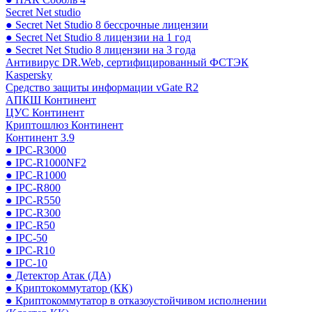
Secret Net studio
● Secret Net Studio 8 бессрочные лицензии
● Secret Net Studio 8 лицензии на 1 год
● Secret Net Studio 8 лицензии на 3 года
Антивирус DR.Web, сертифицированный ФСТЭК
Kaspersky
Средство защиты информации vGate R2
АПКШ Континент
ЦУС Континент
Криптошлюз Континент
Континент 3.9
● IPC-R3000
● IPC-R1000NF2
● IPC-R1000
● IPC-R800
● IPC-R550
● IPC-R300
● IPC-R50
● IPC-50
● IPC-R10
● IPC-10
● Детектор Атак (ДА)
● Криптокоммутатор (КК)
● Криптокоммутатор в отказоустойчивом исполнении