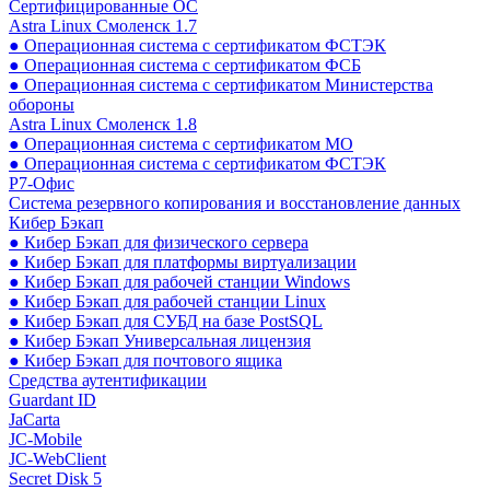
Сертифицированные ОС
Astra Linux Смоленск 1.7
● Операционная система с сертификатом ФСТЭК
● Операционная система с сертификатом ФСБ
● Операционная система с сертификатом Министерства
обороны
Astra Linux Смоленск 1.8
● Операционная система с сертификатом МО
● Операционная система с сертификатом ФСТЭК
Р7-Офис
Система резервного копирования и восстановление данных
Кибер Бэкап
● Кибер Бэкап для физического сервера
● Кибер Бэкап для платформы виртуализации
● Кибер Бэкап для рабочей станции Windows
● Кибер Бэкап для рабочей станции Linux
● Кибер Бэкап для СУБД на базе PostSQL
● Кибер Бэкап Универсальная лицензия
● Кибер Бэкап для почтового ящика
Средства аутентификации
Guardant ID
JaCarta
JC-Mobile
JC-WebClient
Secret Disk 5