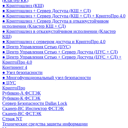
(Кластер КК)
● Криптошлюз (КШ)
● Криптошлюз + Сервер Доступа (КШ + СД)
● Криптошлюз + Сервер Доступа (КШ + СД) + КриптоПро 4.0
● Криптошлюз + Сервер Доступа в отказоустойчивом
исполнении (Кластер КШ + СД)
● Криптошлюз в отказоустойчивом исполнении (Кластер
КШ)
● Криптошлюз с сервером доступа и КриптоПро 4.0
● Центр Управления Сетью (ЦУС)
● Центр Управления Сетью + Сервер Доступа (ЦУС + СД)
● Центр Управления Сетью + Сервер Доступа (ЦУС + СД) +
КриптоПро 4.0
Континент 4
● Узел безопасности
● Многофункциональный узел безопасности
● ЦУС
КриптоПро
Рубикон-А ФСТЭК
Рубикон-К ФСТЭК
Сервер Безопасности Dallas Lock
Сканер-ВС Инспектор ФСТЭК
Сканер-ВС ФСТЭК
Страж NT
Технические средства защиты информации