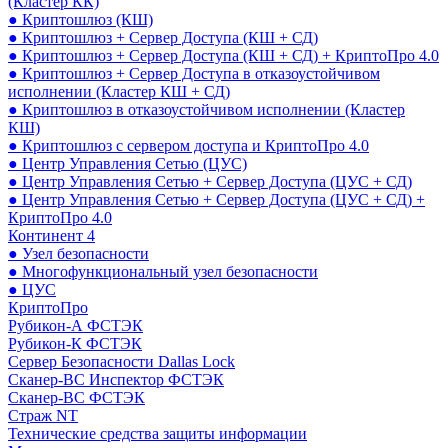
(Кластер КК)
● Криптошлюз (КШ)
● Криптошлюз + Сервер Доступа (КШ + СД)
● Криптошлюз + Сервер Доступа (КШ + СД) + КриптоПро 4.0
● Криптошлюз + Сервер Доступа в отказоустойчивом
исполнении (Кластер КШ + СД)
● Криптошлюз в отказоустойчивом исполнении (Кластер
КШ)
● Криптошлюз с сервером доступа и КриптоПро 4.0
● Центр Управления Сетью (ЦУС)
● Центр Управления Сетью + Сервер Доступа (ЦУС + СД)
● Центр Управления Сетью + Сервер Доступа (ЦУС + СД) +
КриптоПро 4.0
Континент 4
● Узел безопасности
● Многофункциональный узел безопасности
● ЦУС
КриптоПро
Рубикон-А ФСТЭК
Рубикон-К ФСТЭК
Сервер Безопасности Dallas Lock
Сканер-ВС Инспектор ФСТЭК
Сканер-ВС ФСТЭК
Страж NT
Технические средства защиты информации