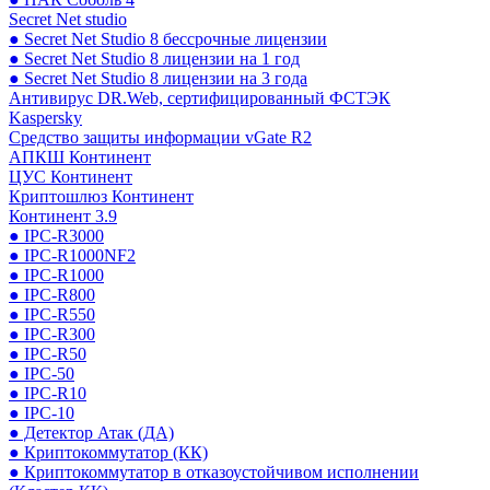
Secret Net studio
● Secret Net Studio 8 бессрочные лицензии
● Secret Net Studio 8 лицензии на 1 год
● Secret Net Studio 8 лицензии на 3 года
Антивирус DR.Web, сертифицированный ФСТЭК
Kaspersky
Средство защиты информации vGate R2
АПКШ Континент
ЦУС Континент
Криптошлюз Континент
Континент 3.9
● IPC-R3000
● IPC-R1000NF2
● IPC-R1000
● IPC-R800
● IPC-R550
● IPC-R300
● IPC-R50
● IPC-50
● IPC-R10
● IPC-10
● Детектор Атак (ДА)
● Криптокоммутатор (КК)
● Криптокоммутатор в отказоустойчивом исполнении