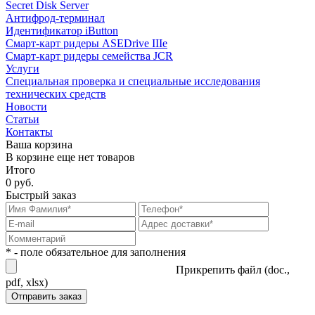
Secret Disk Server
Антифрод-терминал
Идентификатор iButton
Смарт-карт ридеры ASEDrive IIIe
Смарт-карт ридеры семейства JCR
Услуги
Специальная проверка и специальные исследования
технических средств
Новости
Статьи
Контакты
Ваша корзина
В корзине еще нет товаров
Итого
0 руб.
Быстрый заказ
* - поле обязательное для заполнения
Прикрепить файл (doc.,
pdf, xlsx)