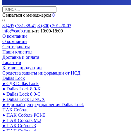
Связаться с менеджером
0
0
8 (495) 781-38-41
8 (800) 201-20-03
info@caub.ru
пн-пт 10:00-18:00
О компании
О компании
Сертификаты
Наши клиенты
Доставка и оплата
Гарантии
Каталог продукции
Средства защиты информации от НСД
Dallas Lock
● СДЗ Dallas Lock
● Dallas Lock 8.0-К
● Dallas Lock 8.0-С
● Dallas Lock LINUX
● Единый центр управления Dallas Lock
ПАК Соболь
● ПАК Соболь PCI-E
● ПАК Соболь М.2
● ПАК Соболь 3
● ПАК Соболь 4