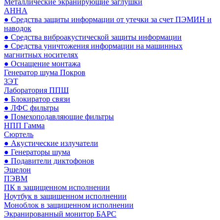
Металлические экранирующие заглушки
АННА
● Средства защиты информации от утечки за счет ПЭМИН и
наводок
● Средства виброакустической защиты информации
● Средства уничтожения информации на машинных
магнитных носителях
● Оснащение монтажа
Генератор шума Покров
ЗЭТ
Лаборатория ППШ
● Блокиратор связи
● ЛФС фильтры
● Помехоподавляющие фильтры
НПП Гамма
Сюртель
● Акустические излучатели
● Генераторы шума
● Подавители диктофонов
Эшелон
ПЭВМ
ПК в защищенном исполнении
Ноутбук в защищенном исполнении
Моноблок в защищенном исполнении
Экранированный монитор БАРС