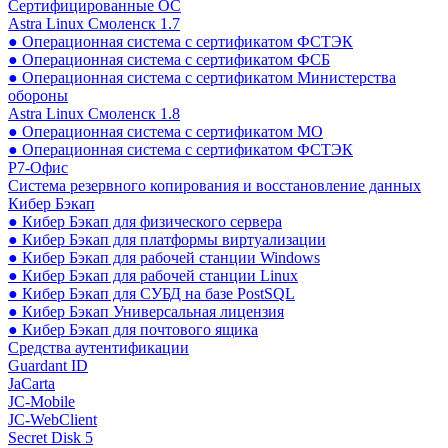
Сертифицированные ОС
Astra Linux Смоленск 1.7
● Операционная система с сертификатом ФСТЭК
● Операционная система с сертификатом ФСБ
● Операционная система с сертификатом Министерства
обороны
Astra Linux Смоленск 1.8
● Операционная система с сертификатом МО
● Операционная система с сертификатом ФСТЭК
Р7-Офис
Система резервного копирования и восстановление данных
Кибер Бэкап
● Кибер Бэкап для физического сервера
● Кибер Бэкап для платформы виртуализации
● Кибер Бэкап для рабочей станции Windows
● Кибер Бэкап для рабочей станции Linux
● Кибер Бэкап для СУБД на базе PostSQL
● Кибер Бэкап Универсальная лицензия
● Кибер Бэкап для почтового ящика
Средства аутентификации
Guardant ID
JaCarta
JC-Mobile
JC-WebClient
Secret Disk 5