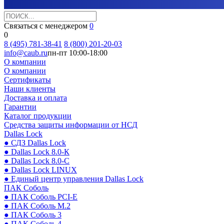
Связаться с менеджером
0
0
8 (495) 781-38-41
8 (800) 201-20-03
info@caub.ru
пн-пт 10:00-18:00
О компании
О компании
Сертификаты
Наши клиенты
Доставка и оплата
Гарантии
Каталог продукции
Средства защиты информации от НСД
Dallas Lock
● СДЗ Dallas Lock
● Dallas Lock 8.0-К
● Dallas Lock 8.0-С
● Dallas Lock LINUX
● Единый центр управления Dallas Lock
ПАК Соболь
● ПАК Соболь PCI-E
● ПАК Соболь М.2
● ПАК Соболь 3
● ПАК Соболь 4