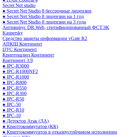
Secret Net studio
● Secret Net Studio 8 бессрочные лицензии
● Secret Net Studio 8 лицензии на 1 год
● Secret Net Studio 8 лицензии на 3 года
Антивирус DR.Web, сертифицированный ФСТЭК
Kaspersky
Средство защиты информации vGate R2
АПКШ Континент
ЦУС Континент
Криптошлюз Континент
Континент 3.9
● IPC-R3000
● IPC-R1000NF2
● IPC-R1000
● IPC-R800
● IPC-R550
● IPC-R300
● IPC-R50
● IPC-50
● IPC-R10
● IPC-10
● Детектор Атак (ДА)
● Криптокоммутатор (КК)
● Криптокоммутатор в отказоустойчивом исполнении