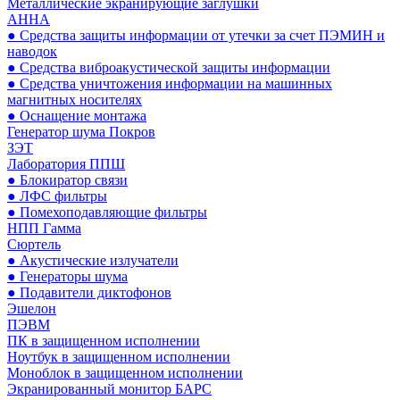
Металлические экранирующие заглушки
АННА
● Средства защиты информации от утечки за счет ПЭМИН и
наводок
● Средства виброакустической защиты информации
● Средства уничтожения информации на машинных
магнитных носителях
● Оснащение монтажа
Генератор шума Покров
ЗЭТ
Лаборатория ППШ
● Блокиратор связи
● ЛФС фильтры
● Помехоподавляющие фильтры
НПП Гамма
Сюртель
● Акустические излучатели
● Генераторы шума
● Подавители диктофонов
Эшелон
ПЭВМ
ПК в защищенном исполнении
Ноутбук в защищенном исполнении
Моноблок в защищенном исполнении
Экранированный монитор БАРС