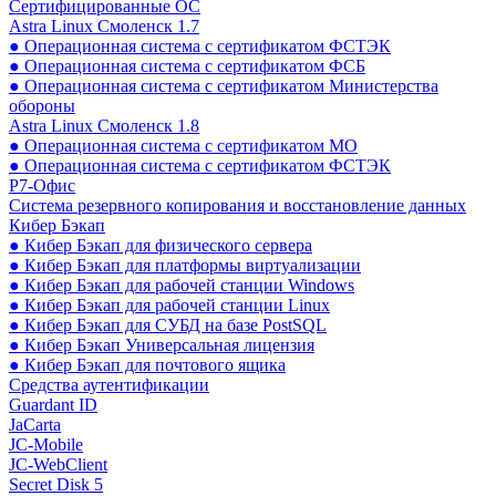
Сертифицированные ОС
Astra Linux Смоленск 1.7
● Операционная система с сертификатом ФСТЭК
● Операционная система с сертификатом ФСБ
● Операционная система с сертификатом Министерства
обороны
Astra Linux Смоленск 1.8
● Операционная система с сертификатом МО
● Операционная система с сертификатом ФСТЭК
Р7-Офис
Система резервного копирования и восстановление данных
Кибер Бэкап
● Кибер Бэкап для физического сервера
● Кибер Бэкап для платформы виртуализации
● Кибер Бэкап для рабочей станции Windows
● Кибер Бэкап для рабочей станции Linux
● Кибер Бэкап для СУБД на базе PostSQL
● Кибер Бэкап Универсальная лицензия
● Кибер Бэкап для почтового ящика
Средства аутентификации
Guardant ID
JaCarta
JC-Mobile
JC-WebClient
Secret Disk 5