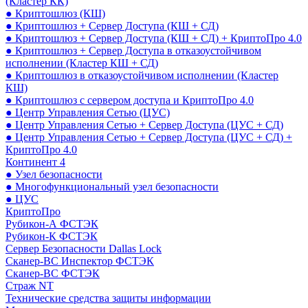
(Кластер КК)
● Криптошлюз (КШ)
● Криптошлюз + Сервер Доступа (КШ + СД)
● Криптошлюз + Сервер Доступа (КШ + СД) + КриптоПро 4.0
● Криптошлюз + Сервер Доступа в отказоустойчивом
исполнении (Кластер КШ + СД)
● Криптошлюз в отказоустойчивом исполнении (Кластер
КШ)
● Криптошлюз с сервером доступа и КриптоПро 4.0
● Центр Управления Сетью (ЦУС)
● Центр Управления Сетью + Сервер Доступа (ЦУС + СД)
● Центр Управления Сетью + Сервер Доступа (ЦУС + СД) +
КриптоПро 4.0
Континент 4
● Узел безопасности
● Многофункциональный узел безопасности
● ЦУС
КриптоПро
Рубикон-А ФСТЭК
Рубикон-К ФСТЭК
Сервер Безопасности Dallas Lock
Сканер-ВС Инспектор ФСТЭК
Сканер-ВС ФСТЭК
Страж NT
Технические средства защиты информации