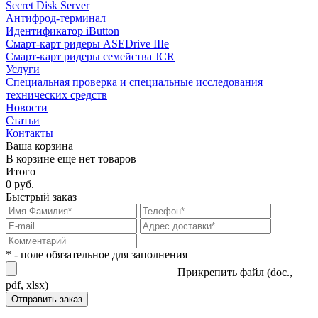
Secret Disk Server
Антифрод-терминал
Идентификатор iButton
Смарт-карт ридеры ASEDrive IIIe
Смарт-карт ридеры семейства JCR
Услуги
Специальная проверка и специальные исследования
технических средств
Новости
Статьи
Контакты
Ваша корзина
В корзине еще нет товаров
Итого
0 руб.
Быстрый заказ
* - поле обязательное для заполнения
Прикрепить файл (doc.,
pdf, xlsx)