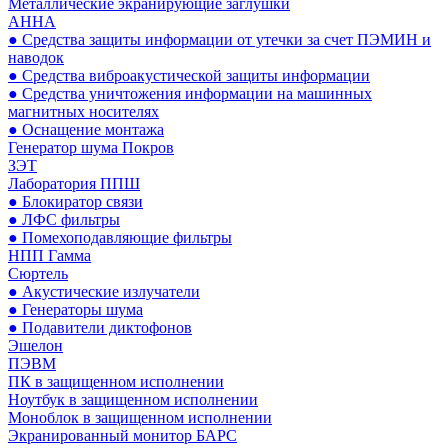
Металлические экранирующие заглушки
АННА
● Средства защиты информации от утечки за счет ПЭМИН и
наводок
● Средства виброакустической защиты информации
● Средства уничтожения информации на машинных
магнитных носителях
● Оснащение монтажа
Генератор шума Покров
ЗЭТ
Лаборатория ППШ
● Блокиратор связи
● ЛФС фильтры
● Помехоподавляющие фильтры
НПП Гамма
Сюртель
● Акустические излучатели
● Генераторы шума
● Подавители диктофонов
Эшелон
ПЭВМ
ПК в защищенном исполнении
Ноутбук в защищенном исполнении
Моноблок в защищенном исполнении
Экранированный монитор БАРС