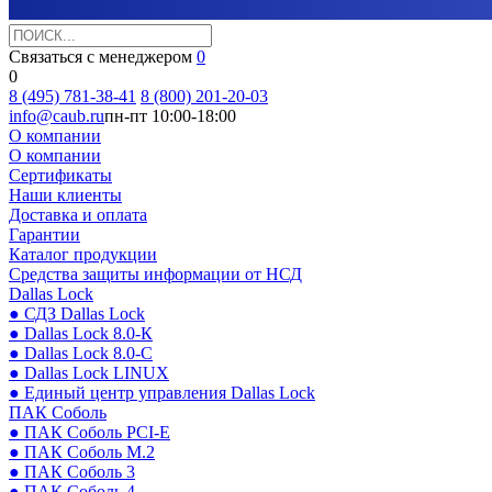
Связаться с менеджером
0
0
8 (495) 781-38-41
8 (800) 201-20-03
info@caub.ru
пн-пт 10:00-18:00
О компании
О компании
Сертификаты
Наши клиенты
Доставка и оплата
Гарантии
Каталог продукции
Средства защиты информации от НСД
Dallas Lock
● СДЗ Dallas Lock
● Dallas Lock 8.0-К
● Dallas Lock 8.0-С
● Dallas Lock LINUX
● Единый центр управления Dallas Lock
ПАК Соболь
● ПАК Соболь PCI-E
● ПАК Соболь М.2
● ПАК Соболь 3
● ПАК Соболь 4