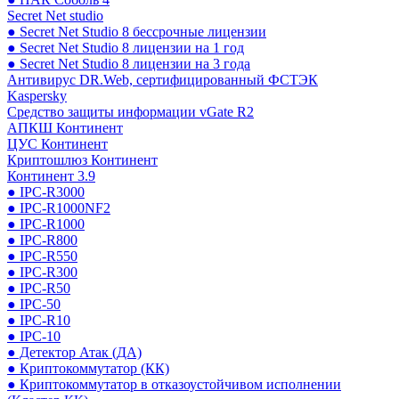
Secret Net studio
● Secret Net Studio 8 бессрочные лицензии
● Secret Net Studio 8 лицензии на 1 год
● Secret Net Studio 8 лицензии на 3 года
Антивирус DR.Web, сертифицированный ФСТЭК
Kaspersky
Средство защиты информации vGate R2
АПКШ Континент
ЦУС Континент
Криптошлюз Континент
Континент 3.9
● IPC-R3000
● IPC-R1000NF2
● IPC-R1000
● IPC-R800
● IPC-R550
● IPC-R300
● IPC-R50
● IPC-50
● IPC-R10
● IPC-10
● Детектор Атак (ДА)
● Криптокоммутатор (КК)
● Криптокоммутатор в отказоустойчивом исполнении