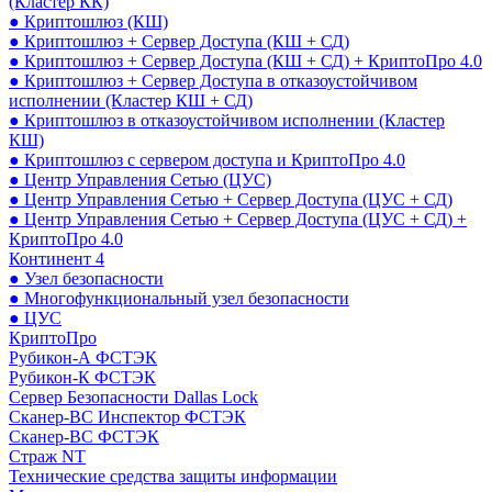
(Кластер КК)
● Криптошлюз (КШ)
● Криптошлюз + Сервер Доступа (КШ + СД)
● Криптошлюз + Сервер Доступа (КШ + СД) + КриптоПро 4.0
● Криптошлюз + Сервер Доступа в отказоустойчивом
исполнении (Кластер КШ + СД)
● Криптошлюз в отказоустойчивом исполнении (Кластер
КШ)
● Криптошлюз с сервером доступа и КриптоПро 4.0
● Центр Управления Сетью (ЦУС)
● Центр Управления Сетью + Сервер Доступа (ЦУС + СД)
● Центр Управления Сетью + Сервер Доступа (ЦУС + СД) +
КриптоПро 4.0
Континент 4
● Узел безопасности
● Многофункциональный узел безопасности
● ЦУС
КриптоПро
Рубикон-А ФСТЭК
Рубикон-К ФСТЭК
Сервер Безопасности Dallas Lock
Сканер-ВС Инспектор ФСТЭК
Сканер-ВС ФСТЭК
Страж NT
Технические средства защиты информации