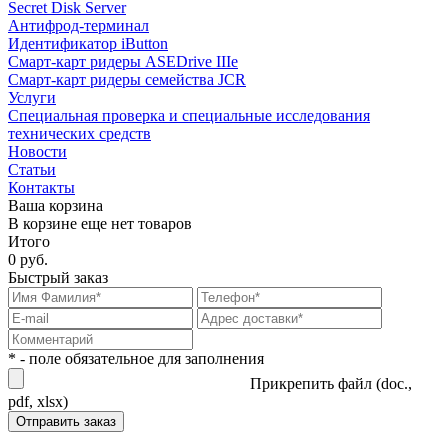
Secret Disk Server
Антифрод-терминал
Идентификатор iButton
Смарт-карт ридеры ASEDrive IIIe
Смарт-карт ридеры семейства JCR
Услуги
Специальная проверка и специальные исследования
технических средств
Новости
Статьи
Контакты
Ваша корзина
В корзине еще нет товаров
Итого
0 руб.
Быстрый заказ
* - поле обязательное для заполнения
Прикрепить файл (doc.,
pdf, xlsx)