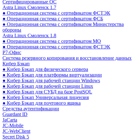
Сертифицированные ОС
Astra Linux Смоленск 1.7
● Операционная система с сертификатом ФСТЭК
● Операционная система с сертификатом ФСБ
● Операционная система с сертификатом Министерства
обороны
Astra Linux Смоленск 1.8
● Операционная система с сертификатом МО
● Операционная система с сертификатом ФСТЭК
Р7-Офис
Система резервного копирования и восстановление данных
Кибер Бэкап
● Кибер Бэкап для физического сервера
● Кибер Бэкап для платформы виртуализации
● Кибер Бэкап для рабочей станции Windows
● Кибер Бэкап для рабочей станции Linux
● Кибер Бэкап для СУБД на базе PostSQL
● Кибер Бэкап Универсальная лицензия
● Кибер Бэкап для почтового ящика
Средства аутентификации
Guardant ID
JaCarta
JC-Mobile
JC-WebClient
Secret Disk 5