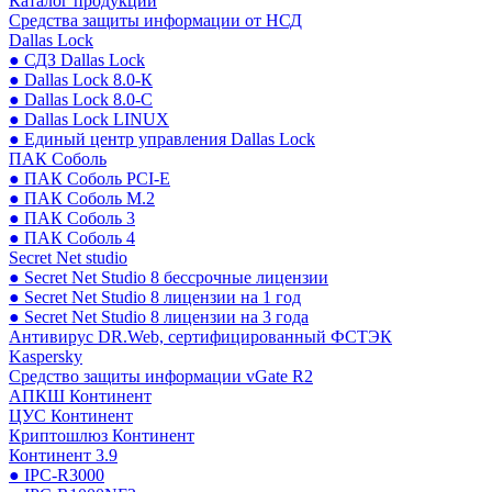
Каталог продукции
Средства защиты информации от НСД
Dallas Lock
● СДЗ Dallas Lock
● Dallas Lock 8.0-К
● Dallas Lock 8.0-С
● Dallas Lock LINUX
● Единый центр управления Dallas Lock
ПАК Соболь
● ПАК Соболь PCI-E
● ПАК Соболь М.2
● ПАК Соболь 3
● ПАК Соболь 4
Secret Net studio
● Secret Net Studio 8 бессрочные лицензии
● Secret Net Studio 8 лицензии на 1 год
● Secret Net Studio 8 лицензии на 3 года
Антивирус DR.Web, сертифицированный ФСТЭК
Kaspersky
Средство защиты информации vGate R2
АПКШ Континент
ЦУС Континент
Криптошлюз Континент
Континент 3.9
● IPC-R3000