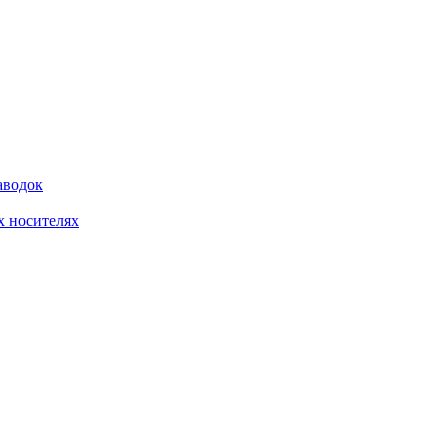
аводок
 носителях