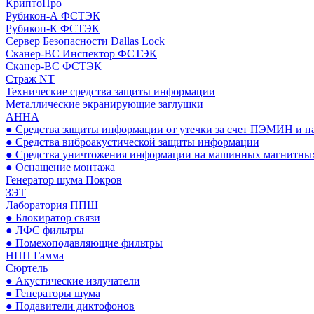
КриптоПро
Рубикон-А ФСТЭК
Рубикон-К ФСТЭК
Сервер Безопасности Dallas Lock
Сканер-ВС Инспектор ФСТЭК
Сканер-ВС ФСТЭК
Страж NT
Технические средства защиты информации
Металлические экранирующие заглушки
АННА
● Средства защиты информации от утечки за счет ПЭМИН и н
● Средства виброакустической защиты информации
● Средства уничтожения информации на машинных магнитных
● Оснащение монтажа
Генератор шума Покров
ЗЭТ
Лаборатория ППШ
● Блокиратор связи
● ЛФС фильтры
● Помехоподавляющие фильтры
НПП Гамма
Сюртель
● Акустические излучатели
● Генераторы шума
● Подавители диктофонов