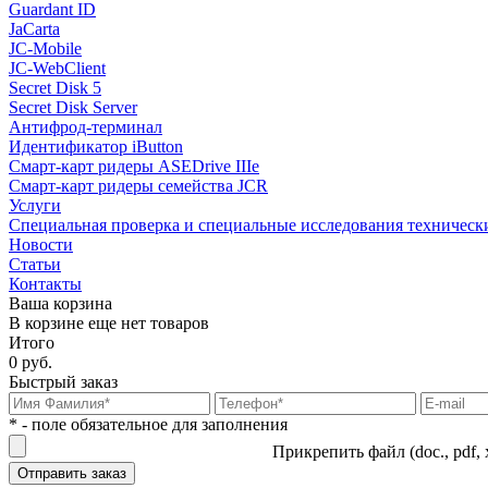
Guardant ID
JaCarta
JC-Mobile
JC-WebClient
Secret Disk 5
Secret Disk Server
Антифрод-терминал
Идентификатор iButton
Смарт-карт ридеры ASEDrive IIIe
Смарт-карт ридеры семейства JCR
Услуги
Специальная проверка и специальные исследования техническ
Новости
Статьи
Контакты
Ваша корзина
В корзине еще нет товаров
Итого
0 руб.
Быстрый заказ
* - поле обязательное для заполнения
Прикрепить файл (doc., pdf, 