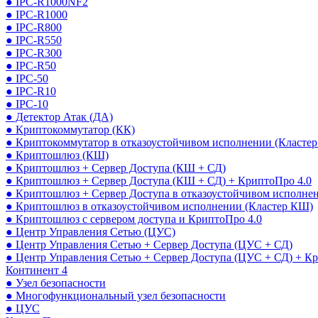
● IPC-R1000NF2
● IPC-R1000
● IPC-R800
● IPC-R550
● IPC-R300
● IPC-R50
● IPC-50
● IPC-R10
● IPC-10
● Детектор Атак (ДА)
● Криптокоммутатор (КК)
● Криптокоммутатор в отказоустойчивом исполнении (Кластер
● Криптошлюз (КШ)
● Криптошлюз + Сервер Доступа (КШ + СД)
● Криптошлюз + Сервер Доступа (КШ + СД) + КриптоПро 4.0
● Криптошлюз + Сервер Доступа в отказоустойчивом исполне
● Криптошлюз в отказоустойчивом исполнении (Кластер КШ)
● Криптошлюз с сервером доступа и КриптоПро 4.0
● Центр Управления Сетью (ЦУС)
● Центр Управления Сетью + Сервер Доступа (ЦУС + СД)
● Центр Управления Сетью + Сервер Доступа (ЦУС + СД) + К
Континент 4
● Узел безопасности
● Многофункциональный узел безопасности
● ЦУС