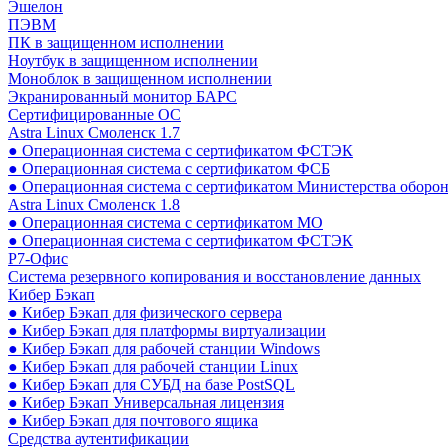
Эшелон
ПЭВМ
ПК в защищенном исполнении
Ноутбук в защищенном исполнении
Моноблок в защищенном исполнении
Экранированный монитор БАРС
Сертифицированные ОС
Astra Linux Смоленск 1.7
● Операционная система с сертификатом ФСТЭК
● Операционная система с сертификатом ФСБ
● Операционная система с сертификатом Министерства оборо
Astra Linux Смоленск 1.8
● Операционная система с сертификатом МО
● Операционная система с сертификатом ФСТЭК
Р7-Офис
Система резервного копирования и восстановление данных
Кибер Бэкап
● Кибер Бэкап для физического сервера
● Кибер Бэкап для платформы виртуализации
● Кибер Бэкап для рабочей станции Windows
● Кибер Бэкап для рабочей станции Linux
● Кибер Бэкап для СУБД на базе PostSQL
● Кибер Бэкап Универсальная лицензия
● Кибер Бэкап для почтового ящика
Средства аутентификации