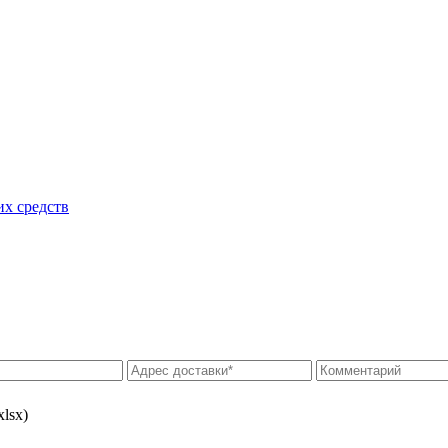
их средств
xlsx)