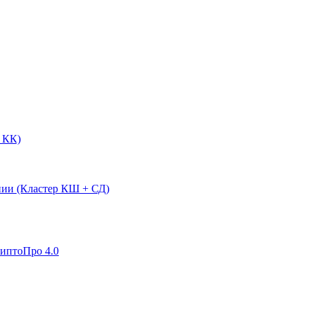
 КК)
нии (Кластер КШ + СД)
риптоПро 4.0