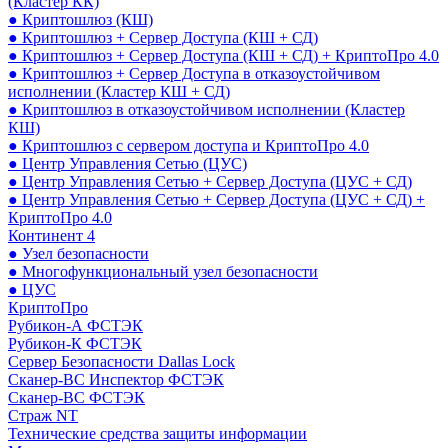
(Кластер КК)
● Криптошлюз (КШ)
● Криптошлюз + Сервер Доступа (КШ + СД)
● Криптошлюз + Сервер Доступа (КШ + СД) + КриптоПро 4.0
● Криптошлюз + Сервер Доступа в отказоустойчивом
исполнении (Кластер КШ + СД)
● Криптошлюз в отказоустойчивом исполнении (Кластер
КШ)
● Криптошлюз с сервером доступа и КриптоПро 4.0
● Центр Управления Сетью (ЦУС)
● Центр Управления Сетью + Сервер Доступа (ЦУС + СД)
● Центр Управления Сетью + Сервер Доступа (ЦУС + СД) +
КриптоПро 4.0
Континент 4
● Узел безопасности
● Многофункциональный узел безопасности
● ЦУС
КриптоПро
Рубикон-А ФСТЭК
Рубикон-К ФСТЭК
Сервер Безопасности Dallas Lock
Сканер-ВС Инспектор ФСТЭК
Сканер-ВС ФСТЭК
Страж NT
Технические средства защиты информации