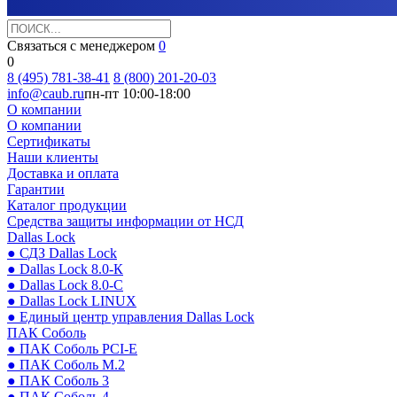
Связаться с менеджером
0
0
8 (495) 781-38-41
8 (800) 201-20-03
info@caub.ru
пн-пт 10:00-18:00
О компании
О компании
Сертификаты
Наши клиенты
Доставка и оплата
Гарантии
Каталог продукции
Средства защиты информации от НСД
Dallas Lock
● СДЗ Dallas Lock
● Dallas Lock 8.0-К
● Dallas Lock 8.0-С
● Dallas Lock LINUX
● Единый центр управления Dallas Lock
ПАК Соболь
● ПАК Соболь PCI-E
● ПАК Соболь М.2
● ПАК Соболь 3
● ПАК Соболь 4