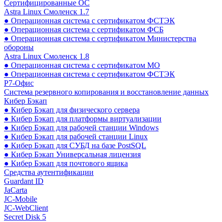
Сертифицированные ОС
Astra Linux Смоленск 1.7
● Операционная система с сертификатом ФСТЭК
● Операционная система с сертификатом ФСБ
● Операционная система с сертификатом Министерства
обороны
Astra Linux Смоленск 1.8
● Операционная система с сертификатом МО
● Операционная система с сертификатом ФСТЭК
Р7-Офис
Система резервного копирования и восстановление данных
Кибер Бэкап
● Кибер Бэкап для физического сервера
● Кибер Бэкап для платформы виртуализации
● Кибер Бэкап для рабочей станции Windows
● Кибер Бэкап для рабочей станции Linux
● Кибер Бэкап для СУБД на базе PostSQL
● Кибер Бэкап Универсальная лицензия
● Кибер Бэкап для почтового ящика
Средства аутентификации
Guardant ID
JaCarta
JC-Mobile
JC-WebClient
Secret Disk 5