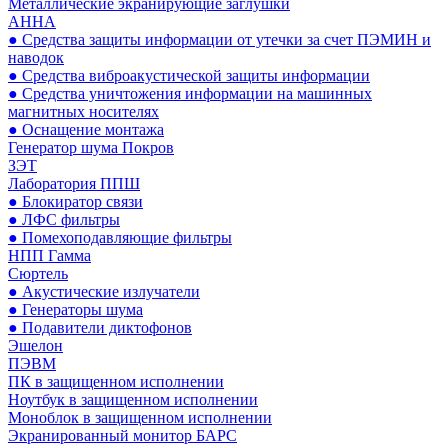
Металлические экранирующие заглушки
АННА
● Средства защиты информации от утечки за счет ПЭМИН и
наводок
● Средства виброакустической защиты информации
● Средства уничтожения информации на машинных
магнитных носителях
● Оснащение монтажа
Генератор шума Покров
ЗЭТ
Лаборатория ППШ
● Блокиратор связи
● ЛФС фильтры
● Помехоподавляющие фильтры
НПП Гамма
Сюртель
● Акустические излучатели
● Генераторы шума
● Подавители диктофонов
Эшелон
ПЭВМ
ПК в защищенном исполнении
Ноутбук в защищенном исполнении
Моноблок в защищенном исполнении
Экранированный монитор БАРС