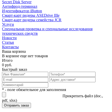
Secret Disk Server
Антифрод-терминал
Идентификатор iButton
Смарт-карт ридеры ASEDrive IIIe
Смарт-карт ридеры семейства JCR
Услуги
Специальная проверка и специальные исследования
технических средств
Новости
Статьи
Контакты
Ваша корзина
В корзине еще нет товаров
Итого
0 руб.
Быстрый заказ
* - поле обязательное для заполнения
Прикрепить файл (doc.,
pdf, xlsx)