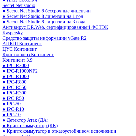
Secret Net studio
● Secret Net Studio 8 бессрочные лицензии
● Secret Net Studio 8 лицензии на 1 год
● Secret Net Studio 8 лицензии на 3 года
Антивирус DR.Web, сертифицированный ФСТЭК
Kaspersky
Средство защиты информации vGate R2
АПКШ Континент
ЦУС Континент
Криптошлюз Континент
Континент 3.9
● IPC-R3000
● IPC-R1000NF2
● IPC-R1000
● IPC-R800
● IPC-R550
● IPC-R300
● IPC-R50
● IPC-50
● IPC-R10
● IPC-10
● Детектор Атак (ДА)
● Криптокоммутатор (КК)
● Криптокоммутатор в отказоустойчивом исполнении