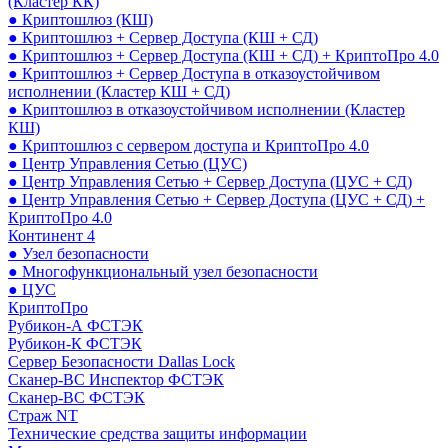
(Кластер КК)
● Криптошлюз (КШ)
● Криптошлюз + Сервер Доступа (КШ + СД)
● Криптошлюз + Сервер Доступа (КШ + СД) + КриптоПро 4.0
● Криптошлюз + Сервер Доступа в отказоустойчивом
исполнении (Кластер КШ + СД)
● Криптошлюз в отказоустойчивом исполнении (Кластер
КШ)
● Криптошлюз с сервером доступа и КриптоПро 4.0
● Центр Управления Сетью (ЦУС)
● Центр Управления Сетью + Сервер Доступа (ЦУС + СД)
● Центр Управления Сетью + Сервер Доступа (ЦУС + СД) +
КриптоПро 4.0
Континент 4
● Узел безопасности
● Многофункциональный узел безопасности
● ЦУС
КриптоПро
Рубикон-А ФСТЭК
Рубикон-К ФСТЭК
Сервер Безопасности Dallas Lock
Сканер-ВС Инспектор ФСТЭК
Сканер-ВС ФСТЭК
Страж NT
Технические средства защиты информации