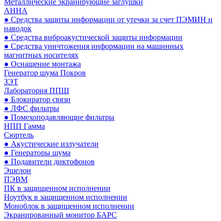
Металлические экранирующие заглушки
АННА
● Средства защиты информации от утечки за счет ПЭМИН и
наводок
● Средства виброакустической защиты информации
● Средства уничтожения информации на машинных
магнитных носителях
● Оснащение монтажа
Генератор шума Покров
ЗЭТ
Лаборатория ППШ
● Блокиратор связи
● ЛФС фильтры
● Помехоподавляющие фильтры
НПП Гамма
Сюртель
● Акустические излучатели
● Генераторы шума
● Подавители диктофонов
Эшелон
ПЭВМ
ПК в защищенном исполнении
Ноутбук в защищенном исполнении
Моноблок в защищенном исполнении
Экранированный монитор БАРС