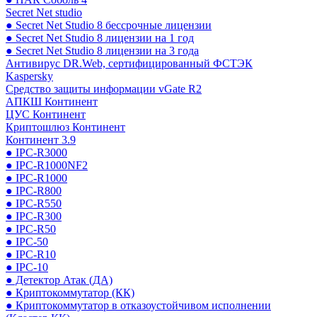
Secret Net studio
● Secret Net Studio 8 бессрочные лицензии
● Secret Net Studio 8 лицензии на 1 год
● Secret Net Studio 8 лицензии на 3 года
Антивирус DR.Web, сертифицированный ФСТЭК
Kaspersky
Средство защиты информации vGate R2
АПКШ Континент
ЦУС Континент
Криптошлюз Континент
Континент 3.9
● IPC-R3000
● IPC-R1000NF2
● IPC-R1000
● IPC-R800
● IPC-R550
● IPC-R300
● IPC-R50
● IPC-50
● IPC-R10
● IPC-10
● Детектор Атак (ДА)
● Криптокоммутатор (КК)
● Криптокоммутатор в отказоустойчивом исполнении