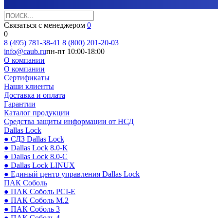
Связаться с менеджером
0
0
8 (495) 781-38-41
8 (800) 201-20-03
info@caub.ru
пн-пт 10:00-18:00
О компании
О компании
Сертификаты
Наши клиенты
Доставка и оплата
Гарантии
Каталог продукции
Средства защиты информации от НСД
Dallas Lock
● СДЗ Dallas Lock
● Dallas Lock 8.0-К
● Dallas Lock 8.0-С
● Dallas Lock LINUX
● Единый центр управления Dallas Lock
ПАК Соболь
● ПАК Соболь PCI-E
● ПАК Соболь М.2
● ПАК Соболь 3
● ПАК Соболь 4