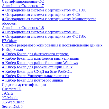
Сертифицированные ОС
Astra Linux Смоленск 1.7
● Операционная система с сертификатом ФСТЭК
● Операционная система с сертификатом ФСБ
● Операционная система с сертификатом Министерства
обороны
Astra Linux Смоленск 1.8
● Операционная система с сертификатом МО
● Операционная система с сертификатом ФСТЭК
Р7-Офис
Система резервного копирования и восстановление данных
Кибер Бэкап
● Кибер Бэкап для физического сервера
● Кибер Бэкап для платформы виртуализации
● Кибер Бэкап для рабочей станции Windows
● Кибер Бэкап для рабочей станции Linux
● Кибер Бэкап для СУБД на базе PostSQL
● Кибер Бэкап Универсальная лицензия
● Кибер Бэкап для почтового ящика
Средства аутентификации
Guardant ID
JaCarta
JC-Mobile
JC-WebClient
Secret Disk 5