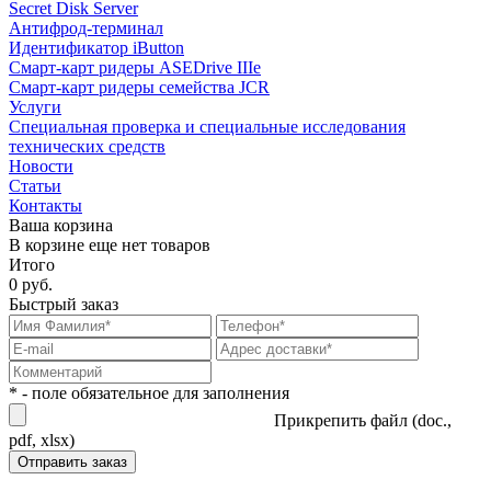
Secret Disk Server
Антифрод-терминал
Идентификатор iButton
Смарт-карт ридеры ASEDrive IIIe
Смарт-карт ридеры семейства JCR
Услуги
Специальная проверка и специальные исследования
технических средств
Новости
Статьи
Контакты
Ваша корзина
В корзине еще нет товаров
Итого
0 руб.
Быстрый заказ
* - поле обязательное для заполнения
Прикрепить файл (doc.,
pdf, xlsx)