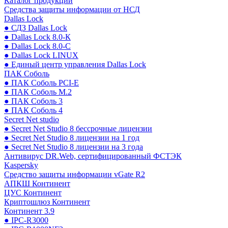
Каталог продукции
Средства защиты информации от НСД
Dallas Lock
● СДЗ Dallas Lock
● Dallas Lock 8.0-К
● Dallas Lock 8.0-С
● Dallas Lock LINUX
● Единый центр управления Dallas Lock
ПАК Соболь
● ПАК Соболь PCI-E
● ПАК Соболь М.2
● ПАК Соболь 3
● ПАК Соболь 4
Secret Net studio
● Secret Net Studio 8 бессрочные лицензии
● Secret Net Studio 8 лицензии на 1 год
● Secret Net Studio 8 лицензии на 3 года
Антивирус DR.Web, сертифицированный ФСТЭК
Kaspersky
Средство защиты информации vGate R2
АПКШ Континент
ЦУС Континент
Криптошлюз Континент
Континент 3.9
● IPC-R3000