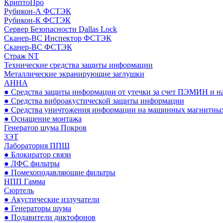
КриптоПро
Рубикон-А ФСТЭК
Рубикон-К ФСТЭК
Сервер Безопасности Dallas Lock
Сканер-ВС Инспектор ФСТЭК
Сканер-ВС ФСТЭК
Страж NT
Технические средства защиты информации
Металлические экранирующие заглушки
АННА
● Средства защиты информации от утечки за счет ПЭМИН и н
● Средства виброакустической защиты информации
● Средства уничтожения информации на машинных магнитных
● Оснащение монтажа
Генератор шума Покров
ЗЭТ
Лаборатория ППШ
● Блокиратор связи
● ЛФС фильтры
● Помехоподавляющие фильтры
НПП Гамма
Сюртель
● Акустические излучатели
● Генераторы шума
● Подавители диктофонов