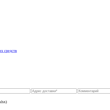
их средств
xlsx)