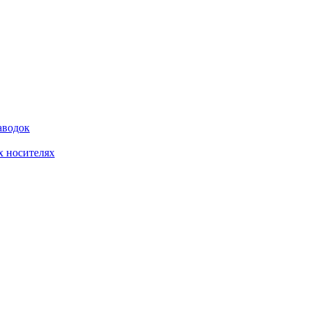
аводок
 носителях