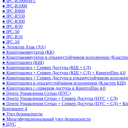
● IPC-R1000NF2
● IPC-R1000
● IPC-R800
● IPC-R550
● IPC-R300
● IPC-R50
● IPC-50
● IPC-R10
● IPC-10
● Детектор Атак (ДА)
● Криптокоммутатор (КК)
● Криптокоммутатор в отказоустойчивом исполнении (Кластер
● Криптошлюз (КШ)
● Криптошлюз + Сервер Доступа (КШ + СД)
● Криптошлюз + Сервер Доступа (КШ + СД) + КриптоПро 4.0
● Криптошлюз + Сервер Доступа в отказоустойчивом исполне
● Криптошлюз в отказоустойчивом исполнении (Кластер КШ)
● Криптошлюз с сервером доступа и КриптоПро 4.0
● Центр Управления Сетью (ЦУС)
● Центр Управления Сетью + Сервер Доступа (ЦУС + СД)
● Центр Управления Сетью + Сервер Доступа (ЦУС + СД) + К
Континент 4
● Узел безопасности
● Многофункциональный узел безопасности
● ЦУС