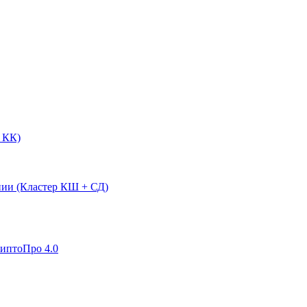
 КК)
нии (Кластер КШ + СД)
риптоПро 4.0