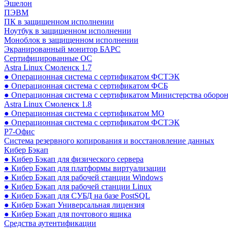
Эшелон
ПЭВМ
ПК в защищенном исполнении
Ноутбук в защищенном исполнении
Моноблок в защищенном исполнении
Экранированный монитор БАРС
Сертифицированные ОС
Astra Linux Смоленск 1.7
● Операционная система с сертификатом ФСТЭК
● Операционная система с сертификатом ФСБ
● Операционная система с сертификатом Министерства оборо
Astra Linux Смоленск 1.8
● Операционная система с сертификатом МО
● Операционная система с сертификатом ФСТЭК
Р7-Офис
Система резервного копирования и восстановление данных
Кибер Бэкап
● Кибер Бэкап для физического сервера
● Кибер Бэкап для платформы виртуализации
● Кибер Бэкап для рабочей станции Windows
● Кибер Бэкап для рабочей станции Linux
● Кибер Бэкап для СУБД на базе PostSQL
● Кибер Бэкап Универсальная лицензия
● Кибер Бэкап для почтового ящика
Средства аутентификации