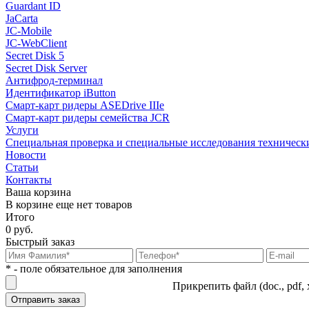
Guardant ID
JaCarta
JC-Mobile
JC-WebClient
Secret Disk 5
Secret Disk Server
Антифрод-терминал
Идентификатор iButton
Смарт-карт ридеры ASEDrive IIIe
Смарт-карт ридеры семейства JCR
Услуги
Специальная проверка и специальные исследования техническ
Новости
Статьи
Контакты
Ваша корзина
В корзине еще нет товаров
Итого
0 руб.
Быстрый заказ
* - поле обязательное для заполнения
Прикрепить файл (doc., pdf, 