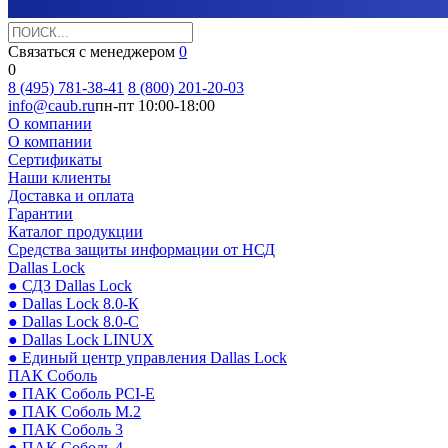
Связаться с менеджером
0
0
8 (495) 781-38-41
8 (800) 201-20-03
info@caub.ru
пн-пт 10:00-18:00
О компании
О компании
Сертификаты
Наши клиенты
Доставка и оплата
Гарантии
Каталог продукции
Средства защиты информации от НСД
Dallas Lock
● СДЗ Dallas Lock
● Dallas Lock 8.0-К
● Dallas Lock 8.0-С
● Dallas Lock LINUX
● Единый центр управления Dallas Lock
ПАК Соболь
● ПАК Соболь PCI-E
● ПАК Соболь М.2
● ПАК Соболь 3
● ПАК Соболь 4