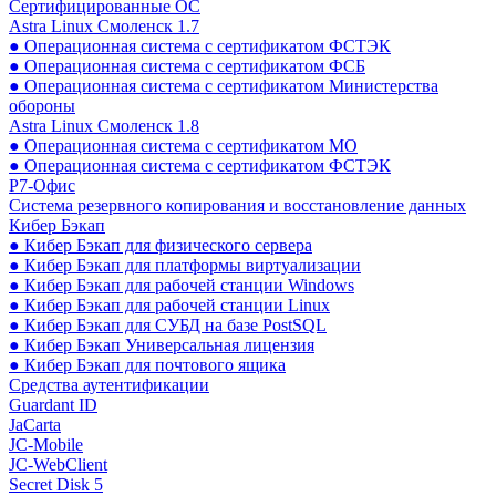
Сертифицированные ОС
Astra Linux Смоленск 1.7
● Операционная система с сертификатом ФСТЭК
● Операционная система с сертификатом ФСБ
● Операционная система с сертификатом Министерства
обороны
Astra Linux Смоленск 1.8
● Операционная система с сертификатом МО
● Операционная система с сертификатом ФСТЭК
Р7-Офис
Система резервного копирования и восстановление данных
Кибер Бэкап
● Кибер Бэкап для физического сервера
● Кибер Бэкап для платформы виртуализации
● Кибер Бэкап для рабочей станции Windows
● Кибер Бэкап для рабочей станции Linux
● Кибер Бэкап для СУБД на базе PostSQL
● Кибер Бэкап Универсальная лицензия
● Кибер Бэкап для почтового ящика
Средства аутентификации
Guardant ID
JaCarta
JC-Mobile
JC-WebClient
Secret Disk 5