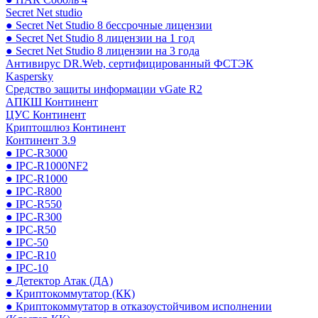
Secret Net studio
● Secret Net Studio 8 бессрочные лицензии
● Secret Net Studio 8 лицензии на 1 год
● Secret Net Studio 8 лицензии на 3 года
Антивирус DR.Web, сертифицированный ФСТЭК
Kaspersky
Средство защиты информации vGate R2
АПКШ Континент
ЦУС Континент
Криптошлюз Континент
Континент 3.9
● IPC-R3000
● IPC-R1000NF2
● IPC-R1000
● IPC-R800
● IPC-R550
● IPC-R300
● IPC-R50
● IPC-50
● IPC-R10
● IPC-10
● Детектор Атак (ДА)
● Криптокоммутатор (КК)
● Криптокоммутатор в отказоустойчивом исполнении