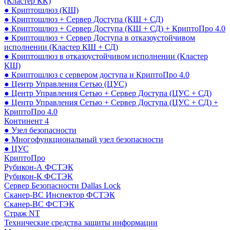
(Кластер КК)
● Криптошлюз (КШ)
● Криптошлюз + Сервер Доступа (КШ + СД)
● Криптошлюз + Сервер Доступа (КШ + СД) + КриптоПро 4.0
● Криптошлюз + Сервер Доступа в отказоустойчивом
исполнении (Кластер КШ + СД)
● Криптошлюз в отказоустойчивом исполнении (Кластер
КШ)
● Криптошлюз с сервером доступа и КриптоПро 4.0
● Центр Управления Сетью (ЦУС)
● Центр Управления Сетью + Сервер Доступа (ЦУС + СД)
● Центр Управления Сетью + Сервер Доступа (ЦУС + СД) +
КриптоПро 4.0
Континент 4
● Узел безопасности
● Многофункциональный узел безопасности
● ЦУС
КриптоПро
Рубикон-А ФСТЭК
Рубикон-К ФСТЭК
Сервер Безопасности Dallas Lock
Сканер-ВС Инспектор ФСТЭК
Сканер-ВС ФСТЭК
Страж NT
Технические средства защиты информации