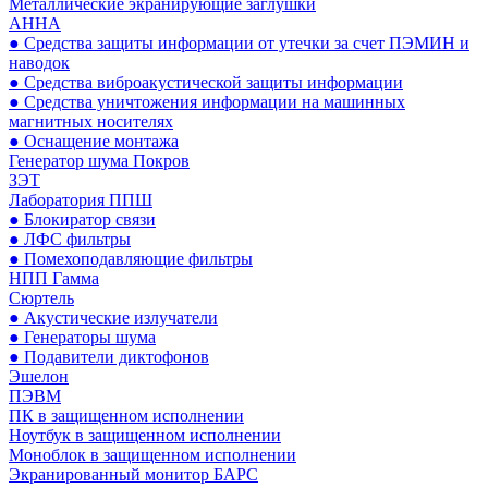
Металлические экранирующие заглушки
АННА
● Средства защиты информации от утечки за счет ПЭМИН и
наводок
● Средства виброакустической защиты информации
● Средства уничтожения информации на машинных
магнитных носителях
● Оснащение монтажа
Генератор шума Покров
ЗЭТ
Лаборатория ППШ
● Блокиратор связи
● ЛФС фильтры
● Помехоподавляющие фильтры
НПП Гамма
Сюртель
● Акустические излучатели
● Генераторы шума
● Подавители диктофонов
Эшелон
ПЭВМ
ПК в защищенном исполнении
Ноутбук в защищенном исполнении
Моноблок в защищенном исполнении
Экранированный монитор БАРС