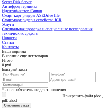
Secret Disk Server
Антифрод-терминал
Идентификатор iButton
Смарт-карт ридеры ASEDrive IIIe
Смарт-карт ридеры семейства JCR
Услуги
Специальная проверка и специальные исследования
технических средств
Новости
Статьи
Контакты
Ваша корзина
В корзине еще нет товаров
Итого
0 руб.
Быстрый заказ
* - поле обязательное для заполнения
Прикрепить файл (doc.,
pdf, xlsx)