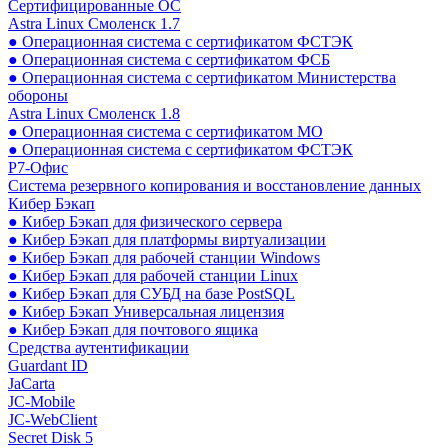
Сертифицированные ОС
Astra Linux Смоленск 1.7
● Операционная система с сертификатом ФСТЭК
● Операционная система с сертификатом ФСБ
● Операционная система с сертификатом Министерства
обороны
Astra Linux Смоленск 1.8
● Операционная система с сертификатом МО
● Операционная система с сертификатом ФСТЭК
Р7-Офис
Система резервного копирования и восстановление данных
Кибер Бэкап
● Кибер Бэкап для физического сервера
● Кибер Бэкап для платформы виртуализации
● Кибер Бэкап для рабочей станции Windows
● Кибер Бэкап для рабочей станции Linux
● Кибер Бэкап для СУБД на базе PostSQL
● Кибер Бэкап Универсальная лицензия
● Кибер Бэкап для почтового ящика
Средства аутентификации
Guardant ID
JaCarta
JC-Mobile
JC-WebClient
Secret Disk 5