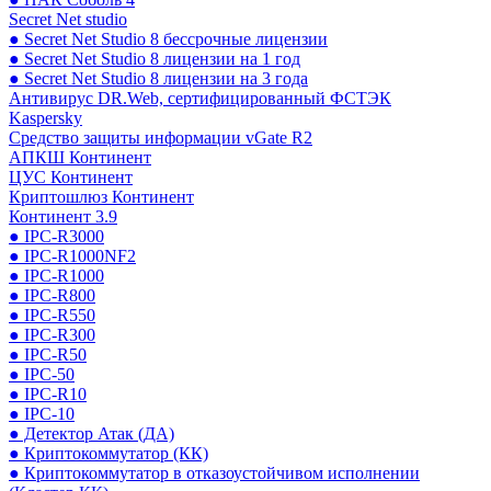
Secret Net studio
● Secret Net Studio 8 бессрочные лицензии
● Secret Net Studio 8 лицензии на 1 год
● Secret Net Studio 8 лицензии на 3 года
Антивирус DR.Web, сертифицированный ФСТЭК
Kaspersky
Средство защиты информации vGate R2
АПКШ Континент
ЦУС Континент
Криптошлюз Континент
Континент 3.9
● IPC-R3000
● IPC-R1000NF2
● IPC-R1000
● IPC-R800
● IPC-R550
● IPC-R300
● IPC-R50
● IPC-50
● IPC-R10
● IPC-10
● Детектор Атак (ДА)
● Криптокоммутатор (КК)
● Криптокоммутатор в отказоустойчивом исполнении