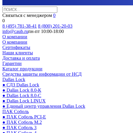
Связаться с менеджером
0
0
8 (495) 781-38-41
8 (800) 201-20-03
info@caub.ru
пн-пт 10:00-18:00
О компании
О компании
Сертификаты
Наши клиенты
Доставка и оплата
Гарантии
Каталог продукции
Средства защиты информации от НСД
Dallas Lock
● СДЗ Dallas Lock
● Dallas Lock 8.0-К
● Dallas Lock 8.0-С
● Dallas Lock LINUX
● Единый центр управления Dallas Lock
ПАК Соболь
● ПАК Соболь PCI-E
● ПАК Соболь М.2
● ПАК Соболь 3
● ПАК Соболь 4