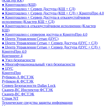
(Кластер КК)
● Криптошлюз (КШ)
● Криптошлюз + Сервер Доступа (КШ + СД)
● Криптошлюз + Сервер Доступа (КШ + СД) + КриптоПро 4.0
● Криптошлюз + Сервер Доступа в отказоустойчивом
исполнении (Кластер КШ + СД)
● Криптошлюз в отказоустойчивом исполнении (Кластер
КШ)
● Криптошлюз с сервером доступа и КриптоПро 4.0
● Центр Управления Сетью (ЦУС)
● Центр Управления Сетью + Сервер Доступа (ЦУС + СД)
● Центр Управления Сетью + Сервер Доступа (ЦУС + СД) +
КриптоПро 4.0
Континент 4
● Узел безопасности
● Многофункциональный узел безопасности
● ЦУС
КриптоПро
Рубикон-А ФСТЭК
Рубикон-К ФСТЭК
Сервер Безопасности Dallas Lock
Сканер-ВС Инспектор ФСТЭК
Сканер-ВС ФСТЭК
Страж NT
Технические средства защиты информации