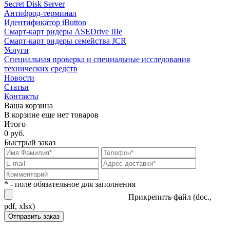
Secret Disk Server
Антифрод-терминал
Идентификатор iButton
Смарт-карт ридеры ASEDrive IIIe
Смарт-карт ридеры семейства JCR
Услуги
Специальная проверка и специальные исследования
технических средств
Новости
Статьи
Контакты
Ваша корзина
В корзине еще нет товаров
Итого
0 руб.
Быстрый заказ
* - поле обязательное для заполнения
Прикрепить файл (doc.,
pdf, xlsx)