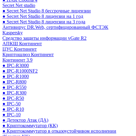
Secret Net studio
● Secret Net Studio 8 бессрочные лицензии
● Secret Net Studio 8 лицензии на 1 год
● Secret Net Studio 8 лицензии на 3 года
Антивирус DR.Web, сертифицированный ФСТЭК
Kaspersky
Средство защиты информации vGate R2
АПКШ Континент
ЦУС Континент
Криптошлюз Континент
Континент 3.9
● IPC-R3000
● IPC-R1000NF2
● IPC-R1000
● IPC-R800
● IPC-R550
● IPC-R300
● IPC-R50
● IPC-50
● IPC-R10
● IPC-10
● Детектор Атак (ДА)
● Криптокоммутатор (КК)
● Криптокоммутатор в отказоустойчивом исполнении