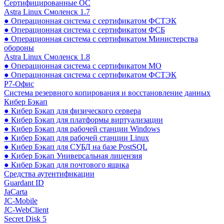
Сертифицированные ОС
Astra Linux Смоленск 1.7
● Операционная система с сертификатом ФСТЭК
● Операционная система с сертификатом ФСБ
● Операционная система с сертификатом Министерства
обороны
Astra Linux Смоленск 1.8
● Операционная система с сертификатом МО
● Операционная система с сертификатом ФСТЭК
Р7-Офис
Система резервного копирования и восстановление данных
Кибер Бэкап
● Кибер Бэкап для физического сервера
● Кибер Бэкап для платформы виртуализации
● Кибер Бэкап для рабочей станции Windows
● Кибер Бэкап для рабочей станции Linux
● Кибер Бэкап для СУБД на базе PostSQL
● Кибер Бэкап Универсальная лицензия
● Кибер Бэкап для почтового ящика
Средства аутентификации
Guardant ID
JaCarta
JC-Mobile
JC-WebClient
Secret Disk 5