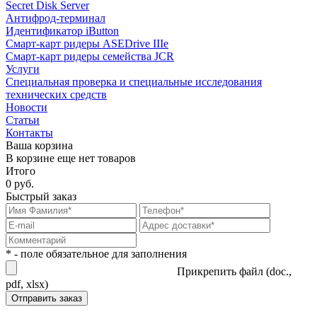
Secret Disk Server
Антифрод-терминал
Идентификатор iButton
Смарт-карт ридеры ASEDrive IIIe
Смарт-карт ридеры семейства JCR
Услуги
Специальная проверка и специальные исследования
технических средств
Новости
Статьи
Контакты
Ваша корзина
В корзине еще нет товаров
Итого
0 руб.
Быстрый заказ
* - поле обязательное для заполнения
Прикрепить файл (doc.,
pdf, xlsx)