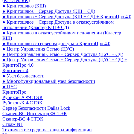
(Кластер КК)
● Криптошлюз (КШ)
● Криптошлюз + Сервер Доступа (КШ + СД)
● Криптошлюз + Сервер Доступа (КШ + СД) + КриптоПро 4.0
● Криптошлюз + Сервер Доступа в отказоустойчивом
исполнении (Кластер КШ + СД)
● Криптошлюз в отказоустойчивом исполнении (Кластер
КШ)
● Криптошлюз с сервером доступа и КриптоПро 4.0
● Центр Управления Сетью (ЦУС)
● Центр Управления Сетью + Сервер Доступа (ЦУС + СД)
● Центр Управления Сетью + Сервер Доступа (ЦУС + СД) +
КриптоПро 4.0
Континент 4
● Узел безопасности
● Многофункциональный узел безопасности
● ЦУС
КриптоПро
Рубикон-А ФСТЭК
Рубикон-К ФСТЭК
Сервер Безопасности Dallas Lock
Сканер-ВС Инспектор ФСТЭК
Сканер-ВС ФСТЭК
Страж NT
Технические средства защиты информации