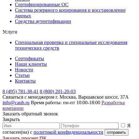
Сертифицированные ОС
Система резервного копирования и восстановление
данных
Средства аутентификации
Услуги
Специальная проверка и специальные исследования
технических средств
Сертификаты
Наши клиенты
Новости
Статьи
Контакты
8 (495) 781-38-41
8 (800) 201-20-03
Связаться с менеджером
г. Москва, Варшавское шоссе, 37А
info@caub.ru
Время работы: пн-пт 10:00-18:00
Разработка
компании
Заказать обратный звонок
Закрыть
Я
согласен(на) с
политикой конфиденциальности
Заказать просчет ПК