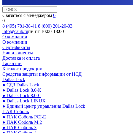
Связаться с менеджером
0
0
8 (495) 781-38-41
8 (800) 201-20-03
info@caub.ru
пн-пт 10:00-18:00
О компании
О компании
Сертификаты
Наши клиенты
Доставка и оплата
Гарантии
Каталог продукции
Средства защиты информации от НСД
Dallas Lock
● СДЗ Dallas Lock
● Dallas Lock 8.0-К
● Dallas Lock 8.0-С
● Dallas Lock LINUX
● Единый центр управления Dallas Lock
ПАК Соболь
● ПАК Соболь PCI-E
● ПАК Соболь М.2
● ПАК Соболь 3
● ПАК Соболь 4