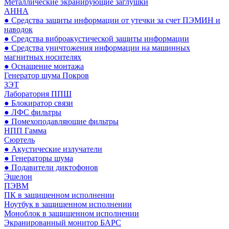
Металлические экранирующие заглушки
АННА
● Средства защиты информации от утечки за счет ПЭМИН и
наводок
● Средства виброакустической защиты информации
● Средства уничтожения информации на машинных
магнитных носителях
● Оснащение монтажа
Генератор шума Покров
ЗЭТ
Лаборатория ППШ
● Блокиратор связи
● ЛФС фильтры
● Помехоподавляющие фильтры
НПП Гамма
Сюртель
● Акустические излучатели
● Генераторы шума
● Подавители диктофонов
Эшелон
ПЭВМ
ПК в защищенном исполнении
Ноутбук в защищенном исполнении
Моноблок в защищенном исполнении
Экранированный монитор БАРС