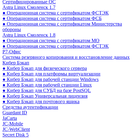
Сертифицированные ОС
Astra Linux Смоленск 1.7
● Операционная система с сертификатом ФСТЭК
● Операционная система с сертификатом ФСБ
● Операционная система с сертификатом Министерства
обороны
Astra Linux Смоленск 1.8
● Операционная система с сертификатом МО
● Операционная система с сертификатом ФСТЭК
Р7-Офис
Система резервного копирования и восстановление данных
Кибер Бэкап
● Кибер Бэкап для физического сервера
● Кибер Бэкап для платформы виртуализации
● Кибер Бэкап для рабочей станции Windows
● Кибер Бэкап для рабочей станции Linux
● Кибер Бэкап для СУБД на базе PostSQL
● Кибер Бэкап Универсальная лицензия
● Кибер Бэкап для почтового ящика
Средства аутентификации
Guardant ID
JaCarta
JC-Mobile
JC-WebClient
Secret Disk 5