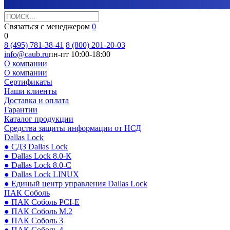
Связаться с менеджером
0
0
8 (495) 781-38-41
8 (800) 201-20-03
info@caub.ru
пн-пт 10:00-18:00
О компании
О компании
Сертификаты
Наши клиенты
Доставка и оплата
Гарантии
Каталог продукции
Средства защиты информации от НСД
Dallas Lock
● СДЗ Dallas Lock
● Dallas Lock 8.0-К
● Dallas Lock 8.0-С
● Dallas Lock LINUX
● Единый центр управления Dallas Lock
ПАК Соболь
● ПАК Соболь PCI-E
● ПАК Соболь М.2
● ПАК Соболь 3
● ПАК Соболь 4