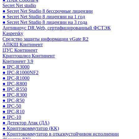
Secret Net studio
● Secret Net Studio 8 бессрочные лицензии
● Secret Net Studio 8 лицензии на 1 год
● Secret Net Studio 8 лицензии на 3 года
Антивирус DR.Web, сертифицированный ФСТЭК
Kaspersky
Средство защиты информации vGate R2
АПКШ Континент
ЦУС Континент
Криптошлюз Континент
Континент 3.9
● IPC-R3000
● IPC-R1000NF2
● IPC-R1000
● IPC-R800
● IPC-R550
● IPC-R300
● IPC-R50
● IPC-50
● IPC-R10
● IPC-10
● Детектор Атак (ДА)
● Криптокоммутатор (КК)
● Криптокоммутатор в отказоустойчивом исполнении