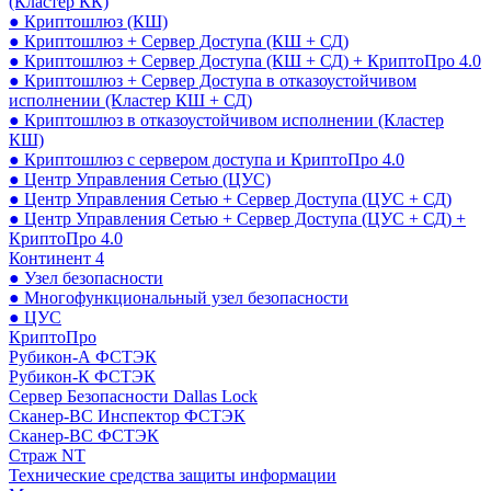
(Кластер КК)
● Криптошлюз (КШ)
● Криптошлюз + Сервер Доступа (КШ + СД)
● Криптошлюз + Сервер Доступа (КШ + СД) + КриптоПро 4.0
● Криптошлюз + Сервер Доступа в отказоустойчивом
исполнении (Кластер КШ + СД)
● Криптошлюз в отказоустойчивом исполнении (Кластер
КШ)
● Криптошлюз с сервером доступа и КриптоПро 4.0
● Центр Управления Сетью (ЦУС)
● Центр Управления Сетью + Сервер Доступа (ЦУС + СД)
● Центр Управления Сетью + Сервер Доступа (ЦУС + СД) +
КриптоПро 4.0
Континент 4
● Узел безопасности
● Многофункциональный узел безопасности
● ЦУС
КриптоПро
Рубикон-А ФСТЭК
Рубикон-К ФСТЭК
Сервер Безопасности Dallas Lock
Сканер-ВС Инспектор ФСТЭК
Сканер-ВС ФСТЭК
Страж NT
Технические средства защиты информации