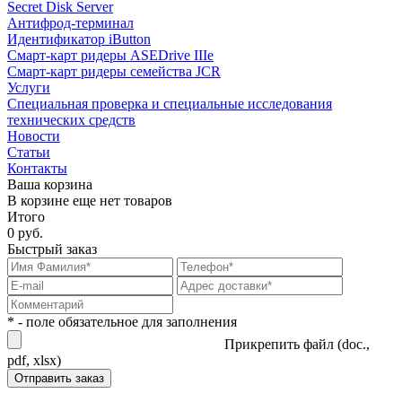
Secret Disk Server
Антифрод-терминал
Идентификатор iButton
Смарт-карт ридеры ASEDrive IIIe
Смарт-карт ридеры семейства JCR
Услуги
Специальная проверка и специальные исследования
технических средств
Новости
Статьи
Контакты
Ваша корзина
В корзине еще нет товаров
Итого
0 руб.
Быстрый заказ
* - поле обязательное для заполнения
Прикрепить файл (doc.,
pdf, xlsx)