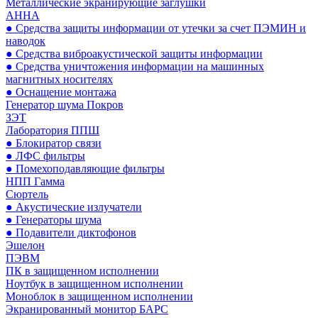
Металлические экранирующие заглушки
АННА
● Средства защиты информации от утечки за счет ПЭМИН и
наводок
● Средства виброакустической защиты информации
● Средства уничтожения информации на машинных
магнитных носителях
● Оснащение монтажа
Генератор шума Покров
ЗЭТ
Лаборатория ППШ
● Блокиратор связи
● ЛФС фильтры
● Помехоподавляющие фильтры
НПП Гамма
Сюртель
● Акустические излучатели
● Генераторы шума
● Подавители диктофонов
Эшелон
ПЭВМ
ПК в защищенном исполнении
Ноутбук в защищенном исполнении
Моноблок в защищенном исполнении
Экранированный монитор БАРС