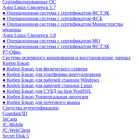
Сертифицированные ОС
Astra Linux Смоленск 1.7
● Операционная система с сертификатом ФСТЭК
● Операционная система с сертификатом ФСБ
● Операционная система с сертификатом Министерства
обороны
Astra Linux Смоленск 1.8
● Операционная система с сертификатом МО
● Операционная система с сертификатом ФСТЭК
Р7-Офис
Система резервного копирования и восстановление данных
Кибер Бэкап
● Кибер Бэкап для физического сервера
● Кибер Бэкап для платформы виртуализации
● Кибер Бэкап для рабочей станции Windows
● Кибер Бэкап для рабочей станции Linux
● Кибер Бэкап для СУБД на базе PostSQL
● Кибер Бэкап Универсальная лицензия
● Кибер Бэкап для почтового ящика
Средства аутентификации
Guardant ID
JaCarta
JC-Mobile
JC-WebClient
Secret Disk 5