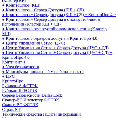
(Кластер КК)
● Криптошлюз (КШ)
● Криптошлюз + Сервер Доступа (КШ + СД)
● Криптошлюз + Сервер Доступа (КШ + СД) + КриптоПро 4.0
● Криптошлюз + Сервер Доступа в отказоустойчивом
исполнении (Кластер КШ + СД)
● Криптошлюз в отказоустойчивом исполнении (Кластер
КШ)
● Криптошлюз с сервером доступа и КриптоПро 4.0
● Центр Управления Сетью (ЦУС)
● Центр Управления Сетью + Сервер Доступа (ЦУС + СД)
● Центр Управления Сетью + Сервер Доступа (ЦУС + СД) +
КриптоПро 4.0
Континент 4
● Узел безопасности
● Многофункциональный узел безопасности
● ЦУС
КриптоПро
Рубикон-А ФСТЭК
Рубикон-К ФСТЭК
Сервер Безопасности Dallas Lock
Сканер-ВС Инспектор ФСТЭК
Сканер-ВС ФСТЭК
Страж NT
Технические средства защиты информации