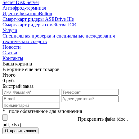
Secret Disk Server
Антифрод-терминал
Идентификатор iButton
Смарт-карт ридеры ASEDrive IIIe
Смарт-карт ридеры семейства JCR
Услуги
Специальная проверка и специальные исследования
технических средств
Новости
Статьи
Контакты
Ваша корзина
В корзине еще нет товаров
Итого
0 руб.
Быстрый заказ
* - поле обязательное для заполнения
Прикрепить файл (doc.,
pdf, xlsx)