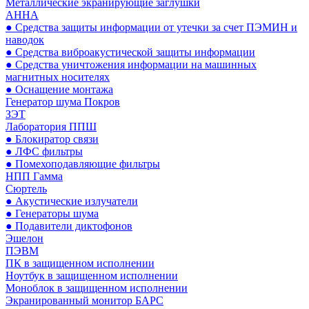
Металлические экранирующие заглушки
АННА
● Средства защиты информации от утечки за счет ПЭМИН и
наводок
● Средства виброакустической защиты информации
● Средства уничтожения информации на машинных
магнитных носителях
● Оснащение монтажа
Генератор шума Покров
ЗЭТ
Лаборатория ППШ
● Блокиратор связи
● ЛФС фильтры
● Помехоподавляющие фильтры
НПП Гамма
Сюртель
● Акустические излучатели
● Генераторы шума
● Подавители диктофонов
Эшелон
ПЭВМ
ПК в защищенном исполнении
Ноутбук в защищенном исполнении
Моноблок в защищенном исполнении
Экранированный монитор БАРС