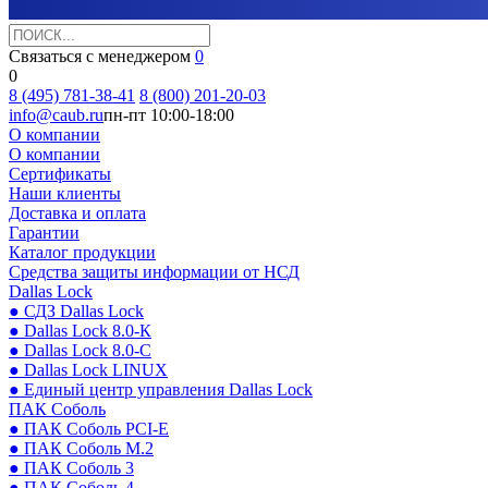
Связаться с менеджером
0
0
8 (495) 781-38-41
8 (800) 201-20-03
info@caub.ru
пн-пт 10:00-18:00
О компании
О компании
Сертификаты
Наши клиенты
Доставка и оплата
Гарантии
Каталог продукции
Средства защиты информации от НСД
Dallas Lock
● СДЗ Dallas Lock
● Dallas Lock 8.0-К
● Dallas Lock 8.0-С
● Dallas Lock LINUX
● Единый центр управления Dallas Lock
ПАК Соболь
● ПАК Соболь PCI-E
● ПАК Соболь М.2
● ПАК Соболь 3
● ПАК Соболь 4