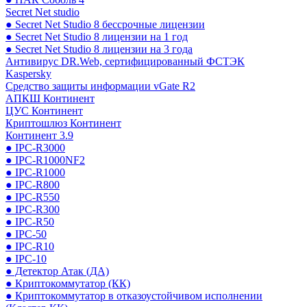
Secret Net studio
● Secret Net Studio 8 бессрочные лицензии
● Secret Net Studio 8 лицензии на 1 год
● Secret Net Studio 8 лицензии на 3 года
Антивирус DR.Web, сертифицированный ФСТЭК
Kaspersky
Средство защиты информации vGate R2
АПКШ Континент
ЦУС Континент
Криптошлюз Континент
Континент 3.9
● IPC-R3000
● IPC-R1000NF2
● IPC-R1000
● IPC-R800
● IPC-R550
● IPC-R300
● IPC-R50
● IPC-50
● IPC-R10
● IPC-10
● Детектор Атак (ДА)
● Криптокоммутатор (КК)
● Криптокоммутатор в отказоустойчивом исполнении