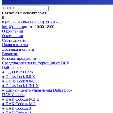
Связаться с менеджером
0
0
8 (495) 781-38-41
8 (800) 201-20-03
info@caub.ru
пн-пт 10:00-18:00
О компании
О компании
Сертификаты
Наши клиенты
Доставка и оплата
Гарантии
Каталог продукции
Средства защиты информации от НСД
Dallas Lock
● СДЗ Dallas Lock
● Dallas Lock 8.0-К
● Dallas Lock 8.0-С
● Dallas Lock LINUX
● Единый центр управления Dallas Lock
ПАК Соболь
● ПАК Соболь PCI-E
● ПАК Соболь М.2
● ПАК Соболь 3
● ПАК Соболь 4