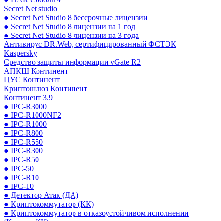
Secret Net studio
● Secret Net Studio 8 бессрочные лицензии
● Secret Net Studio 8 лицензии на 1 год
● Secret Net Studio 8 лицензии на 3 года
Антивирус DR.Web, сертифицированный ФСТЭК
Kaspersky
Средство защиты информации vGate R2
АПКШ Континент
ЦУС Континент
Криптошлюз Континент
Континент 3.9
● IPC-R3000
● IPC-R1000NF2
● IPC-R1000
● IPC-R800
● IPC-R550
● IPC-R300
● IPC-R50
● IPC-50
● IPC-R10
● IPC-10
● Детектор Атак (ДА)
● Криптокоммутатор (КК)
● Криптокоммутатор в отказоустойчивом исполнении