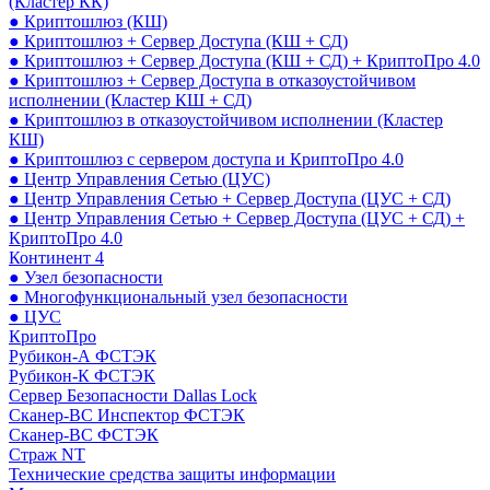
(Кластер КК)
● Криптошлюз (КШ)
● Криптошлюз + Сервер Доступа (КШ + СД)
● Криптошлюз + Сервер Доступа (КШ + СД) + КриптоПро 4.0
● Криптошлюз + Сервер Доступа в отказоустойчивом
исполнении (Кластер КШ + СД)
● Криптошлюз в отказоустойчивом исполнении (Кластер
КШ)
● Криптошлюз с сервером доступа и КриптоПро 4.0
● Центр Управления Сетью (ЦУС)
● Центр Управления Сетью + Сервер Доступа (ЦУС + СД)
● Центр Управления Сетью + Сервер Доступа (ЦУС + СД) +
КриптоПро 4.0
Континент 4
● Узел безопасности
● Многофункциональный узел безопасности
● ЦУС
КриптоПро
Рубикон-А ФСТЭК
Рубикон-К ФСТЭК
Сервер Безопасности Dallas Lock
Сканер-ВС Инспектор ФСТЭК
Сканер-ВС ФСТЭК
Страж NT
Технические средства защиты информации