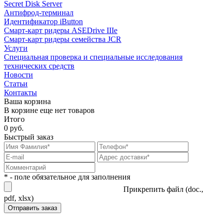
Secret Disk Server
Антифрод-терминал
Идентификатор iButton
Смарт-карт ридеры ASEDrive IIIe
Смарт-карт ридеры семейства JCR
Услуги
Специальная проверка и специальные исследования
технических средств
Новости
Статьи
Контакты
Ваша корзина
В корзине еще нет товаров
Итого
0 руб.
Быстрый заказ
* - поле обязательное для заполнения
Прикрепить файл (doc.,
pdf, xlsx)