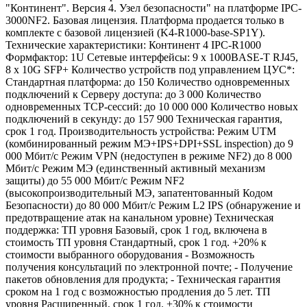
"Континент". Версия 4. Узел безопасности" на платформе IPC-
3000NF2. Базовая лицензия. Платформа продается только в
комплекте с базовой лицензией (K4-R1000-base-SP1Y).
Технические характеристики: Континент 4 IPC-R1000
Формфактор: 1U Сетевые интерфейсы: 9 x 1000BASE-T RJ45,
8 x 10G SFP+ Количество устройств под управлением ЦУС*:
Стандартная платформа: до 150 Количество одновременных
подключений к Серверу доступа: до 3 000 Количество
одновременных TCP-сессий: до 10 000 000 Количество новых
подключений в секунду: до 157 900 Техническая гарантия,
срок 1 год. Производительность устройства: Режим UTM
(комбинированный режим МЭ+IPS+DPI+SSL inspection) до 9
000 Мбит/с Режим VPN (недоступен в режиме NF2) до 8 000
Мбит/с Режим МЭ (единственный активный механизм
защиты) до 55 000 Мбит/с Режим NF2
(высокопроизводительный МЭ, запатентованный Кодом
Безопасности) до 80 000 Мбит/с Режим L2 IPS (обнаружение и
предотвращение атак на канальном уровне) Техническая
поддержка: ТП уровня Базовый, срок 1 год, включена в
стоимость ТП уровня Стандартный, срок 1 год. +20% к
стоимости выбранного оборудования - Возможность
получения консультаций по электронной почте; - Получение
пакетов обновления для продукта; - Техническая гарантия
сроком на 1 год с возможностью продления до 5 лет. ТП
уровня Расширенный, срок 1 год. +30% к стоимости