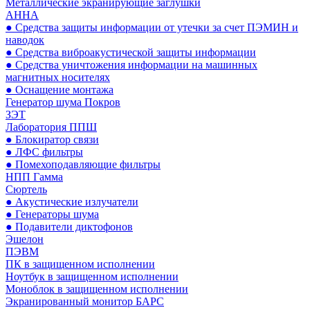
Металлические экранирующие заглушки
АННА
● Средства защиты информации от утечки за счет ПЭМИН и
наводок
● Средства виброакустической защиты информации
● Средства уничтожения информации на машинных
магнитных носителях
● Оснащение монтажа
Генератор шума Покров
ЗЭТ
Лаборатория ППШ
● Блокиратор связи
● ЛФС фильтры
● Помехоподавляющие фильтры
НПП Гамма
Сюртель
● Акустические излучатели
● Генераторы шума
● Подавители диктофонов
Эшелон
ПЭВМ
ПК в защищенном исполнении
Ноутбук в защищенном исполнении
Моноблок в защищенном исполнении
Экранированный монитор БАРС