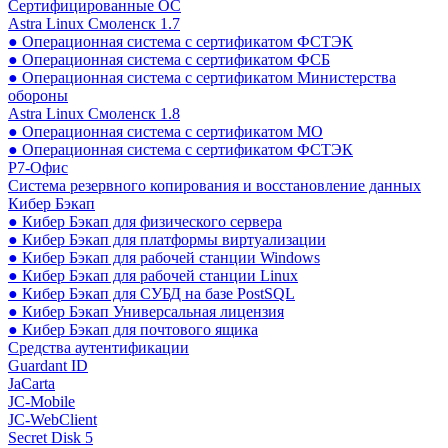
Сертифицированные ОС
Astra Linux Смоленск 1.7
● Операционная система с сертификатом ФСТЭК
● Операционная система с сертификатом ФСБ
● Операционная система с сертификатом Министерства
обороны
Astra Linux Смоленск 1.8
● Операционная система с сертификатом МО
● Операционная система с сертификатом ФСТЭК
Р7-Офис
Система резервного копирования и восстановление данных
Кибер Бэкап
● Кибер Бэкап для физического сервера
● Кибер Бэкап для платформы виртуализации
● Кибер Бэкап для рабочей станции Windows
● Кибер Бэкап для рабочей станции Linux
● Кибер Бэкап для СУБД на базе PostSQL
● Кибер Бэкап Универсальная лицензия
● Кибер Бэкап для почтового ящика
Средства аутентификации
Guardant ID
JaCarta
JC-Mobile
JC-WebClient
Secret Disk 5