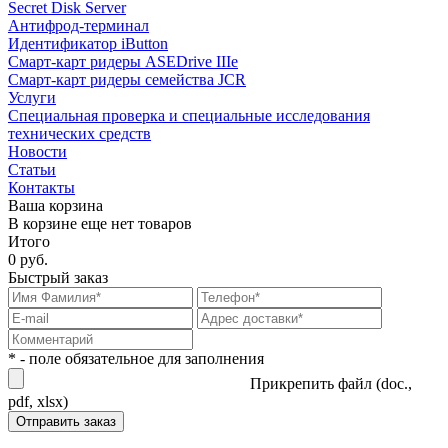
Secret Disk Server
Антифрод-терминал
Идентификатор iButton
Смарт-карт ридеры ASEDrive IIIe
Смарт-карт ридеры семейства JCR
Услуги
Специальная проверка и специальные исследования
технических средств
Новости
Статьи
Контакты
Ваша корзина
В корзине еще нет товаров
Итого
0 руб.
Быстрый заказ
* - поле обязательное для заполнения
Прикрепить файл (doc.,
pdf, xlsx)