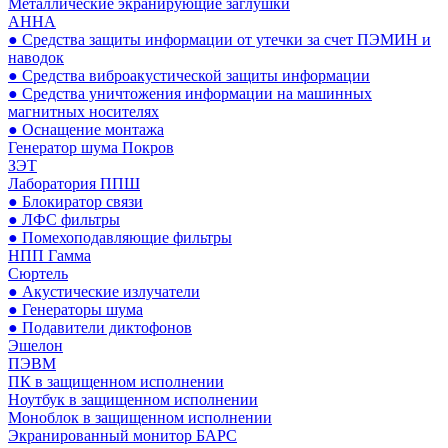
Металлические экранирующие заглушки
АННА
● Средства защиты информации от утечки за счет ПЭМИН и
наводок
● Средства виброакустической защиты информации
● Средства уничтожения информации на машинных
магнитных носителях
● Оснащение монтажа
Генератор шума Покров
ЗЭТ
Лаборатория ППШ
● Блокиратор связи
● ЛФС фильтры
● Помехоподавляющие фильтры
НПП Гамма
Сюртель
● Акустические излучатели
● Генераторы шума
● Подавители диктофонов
Эшелон
ПЭВМ
ПК в защищенном исполнении
Ноутбук в защищенном исполнении
Моноблок в защищенном исполнении
Экранированный монитор БАРС