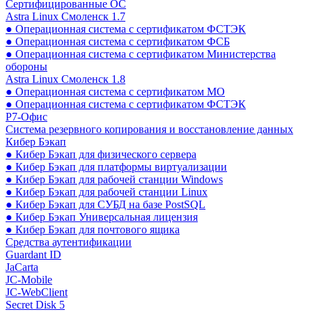
Сертифицированные ОС
Astra Linux Смоленск 1.7
● Операционная система с сертификатом ФСТЭК
● Операционная система с сертификатом ФСБ
● Операционная система с сертификатом Министерства
обороны
Astra Linux Смоленск 1.8
● Операционная система с сертификатом МО
● Операционная система с сертификатом ФСТЭК
Р7-Офис
Система резервного копирования и восстановление данных
Кибер Бэкап
● Кибер Бэкап для физического сервера
● Кибер Бэкап для платформы виртуализации
● Кибер Бэкап для рабочей станции Windows
● Кибер Бэкап для рабочей станции Linux
● Кибер Бэкап для СУБД на базе PostSQL
● Кибер Бэкап Универсальная лицензия
● Кибер Бэкап для почтового ящика
Средства аутентификации
Guardant ID
JaCarta
JC-Mobile
JC-WebClient
Secret Disk 5