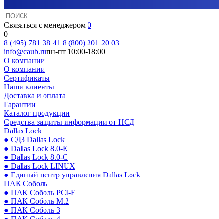
Связаться с менеджером
0
0
8 (495) 781-38-41
8 (800) 201-20-03
info@caub.ru
пн-пт 10:00-18:00
О компании
О компании
Сертификаты
Наши клиенты
Доставка и оплата
Гарантии
Каталог продукции
Средства защиты информации от НСД
Dallas Lock
● СДЗ Dallas Lock
● Dallas Lock 8.0-К
● Dallas Lock 8.0-С
● Dallas Lock LINUX
● Единый центр управления Dallas Lock
ПАК Соболь
● ПАК Соболь PCI-E
● ПАК Соболь М.2
● ПАК Соболь 3
● ПАК Соболь 4