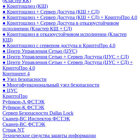
(Кластер КК)
● Криптошлюз (КШ)
● Криптошлюз + Сервер Доступа (КШ + СД)
● Криптошлюз + Сервер Доступа (КШ + СД) + КриптоПро 4.0
● Криптошлюз + Сервер Доступа в отказоустойчивом
исполнении (Кластер КШ + СД)
● Криптошлюз в отказоустойчивом исполнении (Кластер
КШ)
● Криптошлюз с сервером доступа и КриптоПро 4.0
● Центр Управления Сетью (ЦУС)
● Центр Управления Сетью + Сервер Доступа (ЦУС + СД)
● Центр Управления Сетью + Сервер Доступа (ЦУС + СД) +
КриптоПро 4.0
Континент 4
● Узел безопасности
● Многофункциональный узел безопасности
● ЦУС
КриптоПро
Рубикон-А ФСТЭК
Рубикон-К ФСТЭК
Сервер Безопасности Dallas Lock
Сканер-ВС Инспектор ФСТЭК
Сканер-ВС ФСТЭК
Страж NT
Технические средства защиты информации