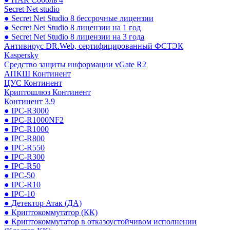
Secret Net studio
● Secret Net Studio 8 бессрочные лицензии
● Secret Net Studio 8 лицензии на 1 год
● Secret Net Studio 8 лицензии на 3 года
Антивирус DR.Web, сертифицированный ФСТЭК
Kaspersky
Средство защиты информации vGate R2
АПКШ Континент
ЦУС Континент
Криптошлюз Континент
Континент 3.9
● IPC-R3000
● IPC-R1000NF2
● IPC-R1000
● IPC-R800
● IPC-R550
● IPC-R300
● IPC-R50
● IPC-50
● IPC-R10
● IPC-10
● Детектор Атак (ДА)
● Криптокоммутатор (КК)
● Криптокоммутатор в отказоустойчивом исполнении