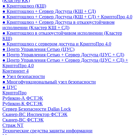
(Кластер КК)
● Криптошлюз (КШ)
● Криптошлюз + Сервер Доступа (КШ + СД)
● Криптошлюз + Сервер Доступа (КШ + СД) + КриптоПро 4.0
● Криптошлюз + Сервер Доступа в отказоустойчивом
исполнении (Кластер КШ + СД)
● Криптошлюз в отказоустойчивом исполнении (Кластер
КШ)
● Криптошлюз с сервером доступа и КриптоПро 4.0
● Центр Управления Сетью (ЦУС)
● Центр Управления Сетью + Сервер Доступа (ЦУС + СД)
● Центр Управления Сетью + Сервер Доступа (ЦУС + СД) +
КриптоПро 4.0
Континент 4
● Узел безопасности
● Многофункциональный узел безопасности
● ЦУС
КриптоПро
Рубикон-А ФСТЭК
Рубикон-К ФСТЭК
Сервер Безопасности Dallas Lock
Сканер-ВС Инспектор ФСТЭК
Сканер-ВС ФСТЭК
Страж NT
Технические средства защиты информации