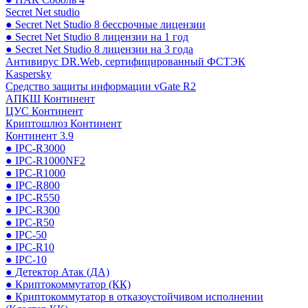
Secret Net studio
● Secret Net Studio 8 бессрочные лицензии
● Secret Net Studio 8 лицензии на 1 год
● Secret Net Studio 8 лицензии на 3 года
Антивирус DR.Web, сертифицированный ФСТЭК
Kaspersky
Средство защиты информации vGate R2
АПКШ Континент
ЦУС Континент
Криптошлюз Континент
Континент 3.9
● IPC-R3000
● IPC-R1000NF2
● IPC-R1000
● IPC-R800
● IPC-R550
● IPC-R300
● IPC-R50
● IPC-50
● IPC-R10
● IPC-10
● Детектор Атак (ДА)
● Криптокоммутатор (КК)
● Криптокоммутатор в отказоустойчивом исполнении