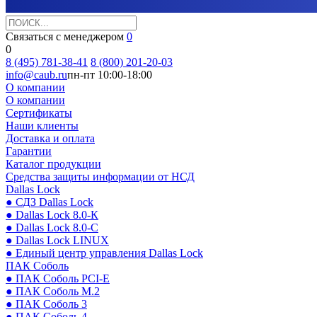
Связаться с менеджером
0
0
8 (495) 781-38-41
8 (800) 201-20-03
info@caub.ru
пн-пт 10:00-18:00
О компании
О компании
Сертификаты
Наши клиенты
Доставка и оплата
Гарантии
Каталог продукции
Средства защиты информации от НСД
Dallas Lock
● СДЗ Dallas Lock
● Dallas Lock 8.0-К
● Dallas Lock 8.0-С
● Dallas Lock LINUX
● Единый центр управления Dallas Lock
ПАК Соболь
● ПАК Соболь PCI-E
● ПАК Соболь М.2
● ПАК Соболь 3
● ПАК Соболь 4