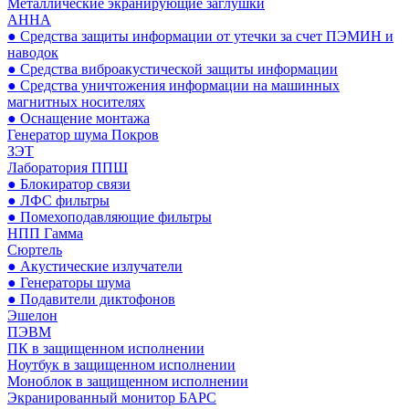
Металлические экранирующие заглушки
АННА
● Средства защиты информации от утечки за счет ПЭМИН и
наводок
● Средства виброакустической защиты информации
● Средства уничтожения информации на машинных
магнитных носителях
● Оснащение монтажа
Генератор шума Покров
ЗЭТ
Лаборатория ППШ
● Блокиратор связи
● ЛФС фильтры
● Помехоподавляющие фильтры
НПП Гамма
Сюртель
● Акустические излучатели
● Генераторы шума
● Подавители диктофонов
Эшелон
ПЭВМ
ПК в защищенном исполнении
Ноутбук в защищенном исполнении
Моноблок в защищенном исполнении
Экранированный монитор БАРС