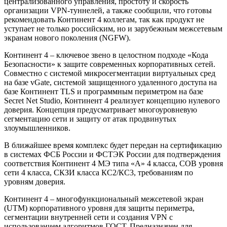
централизованного управления, простоту и скорость
организации VPN-туннелей, а также сообщили, что готовы
рекомендовать Континент 4 коллегам, так как продукт не
уступает не только российским, но и зарубежным межсетевым
экранам нового поколения (NGFW).
Континент 4 – ключевое звено в целостном подходе «Кода
Безопасности» к защите современных корпоративных сетей.
Совместно с системой микросегментации виртуальных сред
на базе vGate, системой защищенного удаленного доступа на
базе Континент TLS и программным периметром на базе
Secret Net Studio, Континент 4 реализует концепцию нулевого
доверия. Концепция предусматривает многоуровневую
сегментацию сети и защиту от атак продвинутых
злоумышленников.
В ближайшее время комплекс будет передан на сертификацию
в системах ФСБ России и ФСТЭК России для подтверждения
соответствия Континент 4 МЭ типа «А» 4 класса, СОВ уровня
сети 4 класса, СКЗИ класса КС2/КС3, требованиям по
уровням доверия.
Континент 4 – многофункциональный межсетевой экран
(UTM) корпоративного уровня для защиты периметра,
сегментации внутренней сети и создания VPN с
использованием алгоритмов ГОСТ. Предназначен для