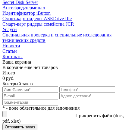
Secret Disk Server
Антифрод-терминал
Идентификатор iButton
Смарт-карт ридеры ASEDrive IIIe
Смарт-карт ридеры семейства JCR
Услуги
Специальная проверка и специальные исследования
технических средств
Новости
Статьи
Контакты
Ваша корзина
В корзине еще нет товаров
Итого
0 руб.
Быстрый заказ
* - поле обязательное для заполнения
Прикрепить файл (doc.,
pdf, xlsx)