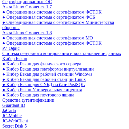
Сертифицированные ОС
Astra Linux Смоленск 1.7
● Операционная система с сертификатом ФСТЭК
● Операционная система с сертификатом ФСБ
● Операционная система с сертификатом Министерства
обороны
Astra Linux Смоленск 1.8
● Операционная система с сертификатом МО
● Операционная система с сертификатом ФСТЭК
Р7-Офис
Система резервного копирования и восстановление данных
Кибер Бэкап
● Кибер Бэкап для физического сервера
● Кибер Бэкап для платформы виртуализации
● Кибер Бэкап для рабочей станции Windows
● Кибер Бэкап для рабочей станции Linux
● Кибер Бэкап для СУБД на базе PostSQL
● Кибер Бэкап Универсальная лицензия
● Кибер Бэкап для почтового ящика
Средства аутентификации
Guardant ID
JaCarta
JC-Mobile
JC-WebClient
Secret Disk 5